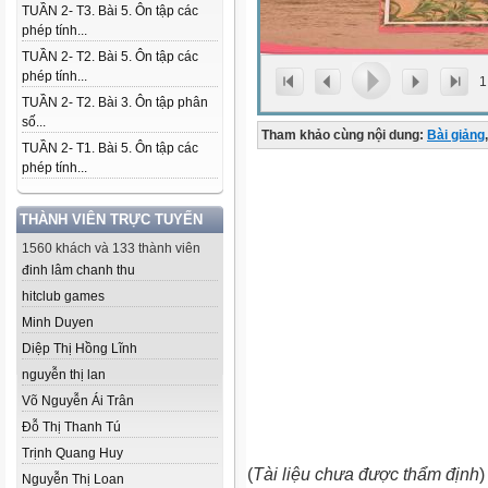
TUẦN 2- T3. Bài 5. Ôn tập các
phép tính...
TUẦN 2- T2. Bài 5. Ôn tập các
phép tính...
1
TUẦN 2- T2. Bài 3. Ôn tập phân
số...
Tham khảo cùng nội dung:
Bài giảng
,
TUẦN 2- T1. Bài 5. Ôn tập các
phép tính...
THÀNH VIÊN TRỰC TUYẾN
1560 khách và 133 thành viên
đinh lâm chanh thu
hitclub games
Minh Duyen
Diệp Thị Hồng Lĩnh
nguyễn thị lan
Võ Nguyễn Ái Trân
Đỗ Thị Thanh Tú
Trịnh Quang Huy
(
Tài liệu chưa được thẩm định
)
Nguyễn Thị Loan