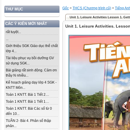
Gốc
>
THCS (Chương trình cũ)
>
Tiếng An
THƯ MỤC
Unit 1. Leisure Activities Lesson 1. Get
CÁC Ý KIẾN MỚI NHẤT
Unit 1. Leisure Activities. Lesso
rất tuyệt...
...
Giới thiệu SGK Giáo dục thể chất
lớp 4...
Tài liệu phục vụ bồi dưỡng GV
sử dụng SGK...
Bài giảng rất sinh động. Cảm ơn
thầy N nhiều...
Kế hoạch giảng dạy lớp 4 SGK -
KNTT Môn...
Toán 1 KNTT. Bài 1 Tiết 2....
Toán 1 KNTT. Bài 1 Tiết 1....
Toán 1 KNTT. Bài Các số từ 0
đến 10...
TUẦN 2- Bài 4. Phân số thập
phân...