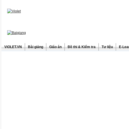
ViOLET.VN
Bài giảng
Giáo án
Đề thi & Kiểm tra
Tư liệu
E-Lea