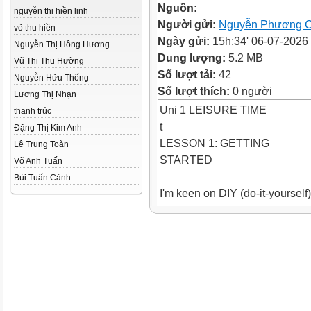
Nguồn:
nguyễn thị hiền linh
Người gửi:
Nguyễn Phương C
võ thu hiền
Ngày gửi:
15h:34' 06-07-2026
Nguyễn Thị Hồng Hương
Dung lượng:
5.2 MB
Vũ Thị Thu Hường
Số lượt tải:
42
Nguyễn Hữu Thống
Số lượt thích:
0 người
Lương Thị Nhạn
Uni 1 LEISURE TIME
thanh trúc
t
Đặng Thị Kim Anh
LESSON 1: GETTING
Lê Trung Toàn
STARTED
Võ Anh Tuấn
Bùi Tuấn Cảnh
I'm keen on DIY (do-it-yourself)
1
LESSON 1: GETTING STAR
WARM-UP
Game: Who knows more?