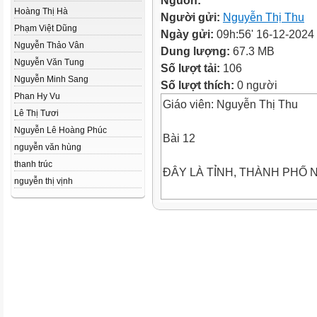
Nguồn:
Hoàng Thị Hà
Người gửi:
Nguyễn Thị Thu
Phạm Việt Dũng
Ngày gửi:
09h:56' 16-12-2024
Nguyễn Thảo Vân
Dung lượng:
67.3 MB
Nguyễn Văn Tung
Số lượt tải:
106
Nguyễn Minh Sang
Số lượt thích:
0 người
Phan Hy Vu
Giáo viên: Nguyễn Thị Thu
Lê Thị Tươi
Nguyễn Lê Hoàng Phúc
Bài 12
nguyễn văn hùng
thanh trúc
ĐÂY LÀ TỈNH, THÀNH PHỐ 
nguyễn thị vịnh
Hà Nội
ĐÂY LÀ TỈNH, THÀNH PHỐ 
Thái Bình
ĐÂY LÀ TỈNH, THÀNH PHỐ 