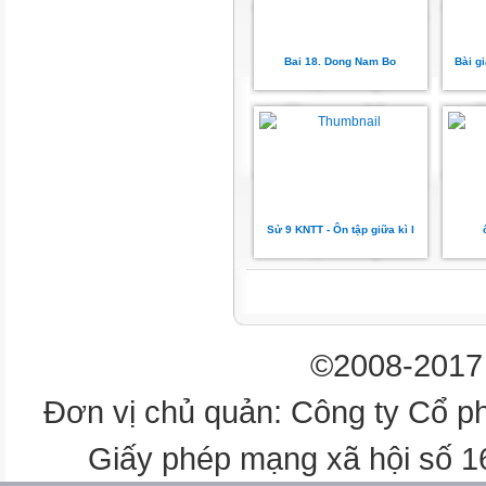
ĐÂY LÀ TỈNH, THÀNH PHỐ 
Bai 18. Dong Nam Bo
Bài gi
Ninh Bình
ĐÂY LÀ TỈNH, THÀNH PHỐ 
Bắc Ninh
ĐÂY LÀ TỈNH, THÀNH PHỐ 
Sử 9 KNTT - Ôn tập giữa kì I
Nam Định
ĐÂY LÀ TỈNH, THÀNH PHỐ 
©2008-2017 
Vĩnh Phúc
Đơn vị chủ quản: Công ty Cổ p
Đồng bằng sông Hồng có vị trí đ
Giấy phép mạng xã hội số 
điều kiện tự nhiên, tài nguyên