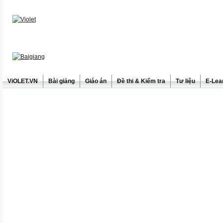
ViOLET.VN
Bài giảng
Giáo án
Đề thi & Kiểm tra
Tư liệu
E-Lea