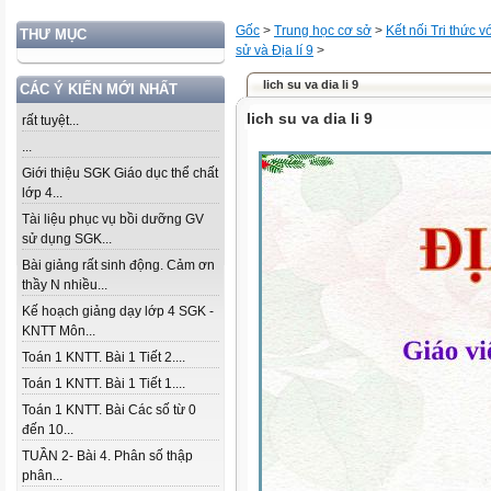
Gốc
>
Trung học cơ sở
>
Kết nối Tri thức 
THƯ MỤC
sử và Địa lí 9
>
lich su va dia li 9
CÁC Ý KIẾN MỚI NHẤT
lich su va dia li 9
rất tuyệt...
...
Giới thiệu SGK Giáo dục thể chất
lớp 4...
Tài liệu phục vụ bồi dưỡng GV
sử dụng SGK...
Bài giảng rất sinh động. Cảm ơn
thầy N nhiều...
Kế hoạch giảng dạy lớp 4 SGK -
KNTT Môn...
Toán 1 KNTT. Bài 1 Tiết 2....
Toán 1 KNTT. Bài 1 Tiết 1....
Toán 1 KNTT. Bài Các số từ 0
đến 10...
TUẦN 2- Bài 4. Phân số thập
phân...