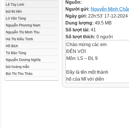
Nguồn:
Lê Túy Linh
Người gửi:
Nguyễn Minh Châ
bùi thị liên
Ngày gửi:
22h:53' 17-12-2024
Lò Văn Tùng
Dung lượng:
49.5 MB
Nguyễn Phương Nam
Số lượt tải:
41
Nguyễn Thị Minh Thu
Số lượt thích:
0 người
Hà Thị Kiều Trinh
Chào mừng các em
Hồ Bích
ĐẾN VỚI
Từ Bảo Tùng
Môn: LS – ĐL 9
Nguyễn Dương Nghĩa
bùi hoàng mẫn
Đây là tên một thành
Bùi Thị Thu Thảo
hố của Mĩ với diện
ch 778,2 km2, là một
ong những đô thị
ông dân nhất thế giới?
“Liberty” ngh
tiếng Việt là g
CÂU HỎI GỢI Ý