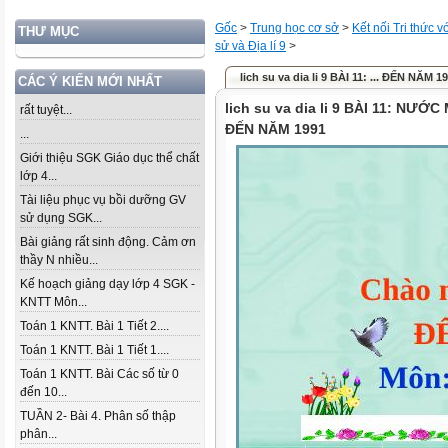
Gốc
>
Trung học cơ sở
>
Kết nối Tri thức 
THƯ MỤC
sử và Địa lí 9
>
lich su va dia li 9 BÀI 11: ... ĐẾN NĂM 1
CÁC Ý KIẾN MỚI NHẤT
lich su va dia li 9 BÀI 11: NƯ
rất tuyệt...
ĐẾN NĂM 1991
...
Giới thiệu SGK Giáo dục thể chất
lớp 4...
Tài liệu phục vụ bồi dưỡng GV
sử dụng SGK...
Bài giảng rất sinh động. Cảm ơn
thầy N nhiều...
Kế hoạch giảng dạy lớp 4 SGK -
KNTT Môn...
Toán 1 KNTT. Bài 1 Tiết 2....
Toán 1 KNTT. Bài 1 Tiết 1....
Toán 1 KNTT. Bài Các số từ 0
đến 10...
TUẦN 2- Bài 4. Phân số thập
phân...