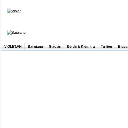
ViOLET.VN
Bài giảng
Giáo án
Đề thi & Kiểm tra
Tư liệu
E-Lea