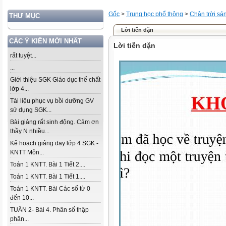
Gốc
>
Trung học phổ thông
>
Chân trời sá
THƯ MỤC
Lời tiễn dặn
CÁC Ý KIẾN MỚI NHẤT
Lời tiễn dặn
rất tuyệt...
...
Giới thiệu SGK Giáo dục thể chất
lớp 4...
Tài liệu phục vụ bồi dưỡng GV
sử dụng SGK...
Bài giảng rất sinh động. Cảm ơn
thầy N nhiều...
Kế hoạch giảng dạy lớp 4 SGK -
KNTT Môn...
Toán 1 KNTT. Bài 1 Tiết 2....
Toán 1 KNTT. Bài 1 Tiết 1....
Toán 1 KNTT. Bài Các số từ 0
đến 10...
TUẦN 2- Bài 4. Phân số thập
phân...