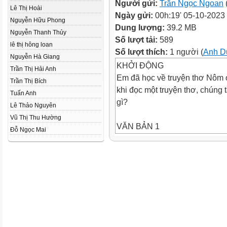
Người gửi:
Trần Ngọc Ngoan
Lê Thị Hoài
Ngày gửi:
00h:19' 05-10-2023
Nguyễn Hữu Phong
Dung lượng:
39.2 MB
Nguyễn Thanh Thủy
Số lượt tải:
589
lê thị hông loan
Số lượt thích:
1 người (
Anh D
Nguyễn Hà Giang
KHỞI ĐỘNG
Trần Thị Hải Anh
Em đã học về truyện thơ Nôm 
Trần Thị Bích
khi đọc một truyện thơ, chúng 
Tuấn Anh
gì?
Lê Thảo Nguyên
Vũ Thị Thu Hường
VĂN BẢN 1
Đỗ Ngọc Mai
LỜI TIỄN DẶN
(Trích Tiễn dặn người yêu – tr
GV: ĐINH DOANH
Trường THPT: Ngô Quyền
HÌNH THÀNH KIẾN THỨC