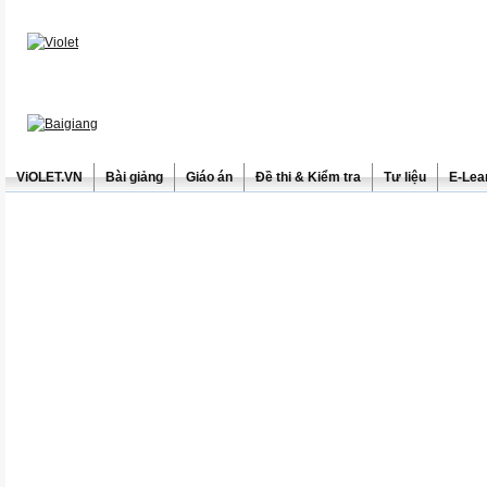
ViOLET.VN
Bài giảng
Giáo án
Đề thi & Kiểm tra
Tư liệu
E-Lea