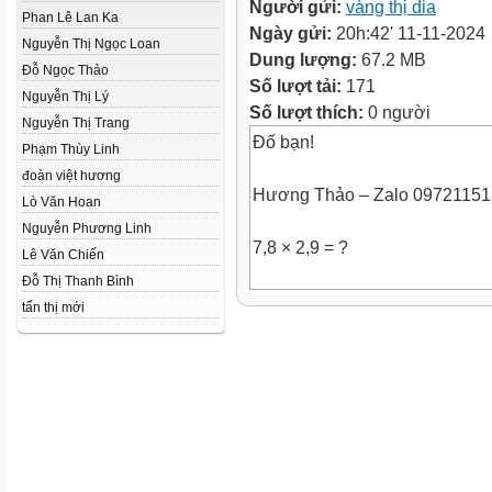
Người gửi:
vàng thị dia
Phan Lê Lan Ka
Ngày gửi:
20h:42' 11-11-2024
Nguyễn Thị Ngọc Loan
Dung lượng:
67.2 MB
Đỗ Ngọc Thảo
Số lượt tải:
171
Nguyễn Thị Lý
Số lượt thích:
0 người
Nguyễn Thị Trang
Đố bạn!
Phạm Thùy Linh
đoàn việt hương
Hương Thảo – Zalo 0972115
Lò Văn Hoan
Nguyễn Phương Linh
7,8 × 2,9 = ?
Lê Văn Chiến
Đỗ Thị Thanh Bình
22,62
tẩn thị mới
6,36 × 2,5 = ?
15,9
0,4 × 3,8 = ?