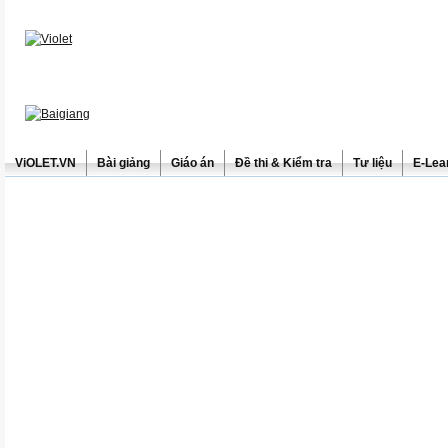
ViOLET.VN
Bài giảng
Giáo án
Đề thi & Kiểm tra
Tư liệu
E-Lea