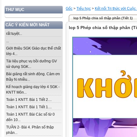
Gốc
>
Tiểu học
>
Kết nối Tri thức với Cuộc
THƯ MỤC
lop 5 Phép chia số thập phân (Tiết 1)
CÁC Ý KIẾN MỚI NHẤT
lop 5 Phép chia số thập phân (Ti
rất tuyệt...
...
Giới thiệu SGK Giáo dục thể chất
lớp 4...
Tài liệu phục vụ bồi dưỡng GV
sử dụng SGK...
Bài giảng rất sinh động. Cảm ơn
thầy N nhiều...
Kế hoạch giảng dạy lớp 4 SGK -
KNTT Môn...
Toán 1 KNTT. Bài 1 Tiết 2....
Toán 1 KNTT. Bài 1 Tiết 1....
Toán 1 KNTT. Bài Các số từ 0
đến 10...
TUẦN 2- Bài 4. Phân số thập
phân...