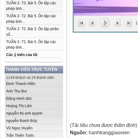
TUẦN 2- T3. Bài 5. Ôn tập các
phép tính...
TUẦN 2- T2. Bài 5. Ôn tập các
phép tính...
1
TUẦN 2- T2. Bài 3. Ôn tập phân
số...
TUẦN 2- T1. Bài 5. Ôn tập các
phép tính...
Các ý kiến của tôi
THÀNH VIÊN TRỰC TUYẾN
1149 khách và 24 thành viên
Đinh THanh Hiền
Anh Thu Bui
Đặng minh đức
Hoàng Thị Liên
nguyễn thị anh quỳnh
nguyễn thanh thủy
(
Tài liệu chưa được thẩm định
)
Vũ Ngọc Huyền
Nguồn:
hanhtranggiaovien
Trần Thiên Tước