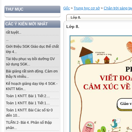
Gốc
>
Trung học cơ sở
>
Chân trời sáng tạ
THƯ MỤC
Lớp 8.
CÁC Ý KIẾN MỚI NHẤT
Lớp 8.
rất tuyệt...
...
Giới thiệu SGK Giáo dục thể chất
lớp 4...
Tài liệu phục vụ bồi dưỡng GV
sử dụng SGK...
Bài giảng rất sinh động. Cảm ơn
thầy N nhiều...
Kế hoạch giảng dạy lớp 4 SGK -
KNTT Môn...
Toán 1 KNTT. Bài 1 Tiết 2....
Toán 1 KNTT. Bài 1 Tiết 1....
Toán 1 KNTT. Bài Các số từ 0
đến 10...
TUẦN 2- Bài 4. Phân số thập
phân...