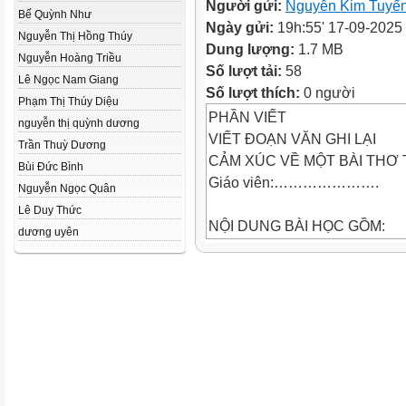
Người gửi:
Nguyễn Kim Tuyế
Bế Quỳnh Như
Ngày gửi:
19h:55' 17-09-2025
Nguyễn Thị Hồng Thúy
Dung lượng:
1.7 MB
Nguyễn Hoàng Triều
Số lượt tải:
58
Lê Ngọc Nam Giang
Số lượt thích:
0 người
Phạm Thị Thúy Diệu
PHẦN VIẾT
nguyễn thị quỳnh dương
VIẾT ĐOẠN VĂN GHI LẠI
Trần Thuỳ Dương
CẢM XÚC VỀ MỘT BÀI THƠ
Bùi Đức Bình
Giáo viên:………………….
Nguyễn Ngọc Quân
Lê Duy Thức
NỘI DUNG BÀI HỌC GỒM:
dương uyên
I. TÌM HIỂU TRI THỨC KIỂU 
II. PHÂN TÍCH KIỂU VĂN BẢ
III. HƯỚNG DẪN QUY TRÌNH
IV. LUYỆN TẬP