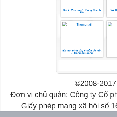
Mở đoạn
Bài 7. Văn bản 1: Bồng Chanh
Bài 1
Yêu cầu với
Đỏ
kiểu bài
Cấu trúc
Giớithiệu
thiệu nhan
- -Giới
Bài nói trình bày ý kiến về một
... trong đời sống
nhanđề,
đề,tác
tácgiảgiả
Nêucảm
©2008-2017 
cảm nghĩ
nghĩ chung
Đơn vị chủ quản: Công ty Cổ p
chung của
bàibài
Giấy phép mạng xã hội số 
thơ
- -Nêu