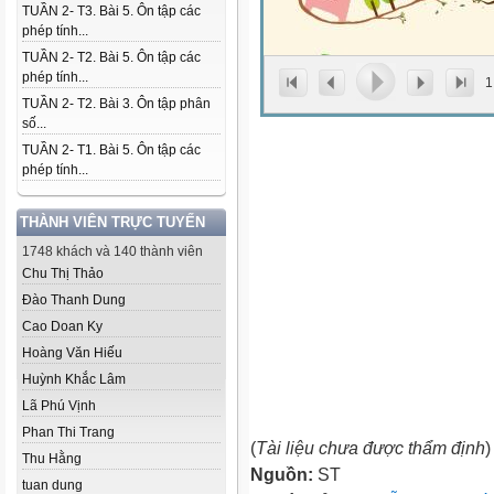
TUẦN 2- T3. Bài 5. Ôn tập các
phép tính...
TUẦN 2- T2. Bài 5. Ôn tập các
phép tính...
1
TUẦN 2- T2. Bài 3. Ôn tập phân
số...
TUẦN 2- T1. Bài 5. Ôn tập các
phép tính...
THÀNH VIÊN TRỰC TUYẾN
1748 khách và 140 thành viên
Chu Thị Thảo
Đào Thanh Dung
Cao Doan Ky
Hoàng Văn Hiếu
Huỳnh Khắc Lâm
Lã Phú Vịnh
Phan Thi Trang
(
Tài liệu chưa được thẩm định
)
Thu Hằng
Nguồn:
ST
tuan dung