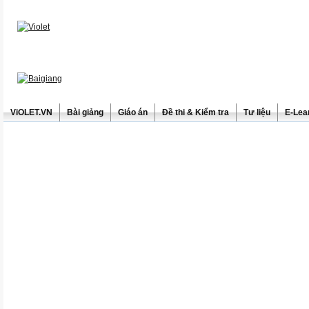
ViOLET.VN
Bài giảng
Giáo án
Đề thi & Kiểm tra
Tư liệu
E-Lea