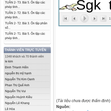
TUẦN 2- T3. Bài 5. Ôn tập các
phép tính...
TUẦN 2- T2. Bài 5. Ôn tập các
phép tính...
1
TUẦN 2- T2. Bài 3. Ôn tập phân
số...
TUẦN 2- T1. Bài 5. Ôn tập các
phép tính...
THÀNH VIÊN TRỰC TUYẾN
1348 khách và 70 thành viên
le kim
Đinh THanh Hiền
nguyễn thị mỹ hạnh
Nguyễn Thị Kim Oanh
Phan Thị Quế Anh
Nguyễn Thị Vui
Nguyễn Huỳnh Kiều
(
Tài liệu chưa được thẩm định
)
Nguyễn Lê Khang
Nguồn:
Lê Hòa