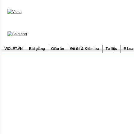
ViOLET.VN
Bài giảng
Giáo án
Đề thi & Kiểm tra
Tư liệu
E-Lea