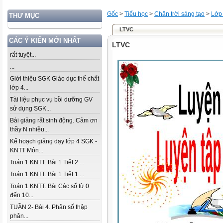
Gốc
>
Tiểu học
>
Chân trời sáng tạo
>
Lớp
THƯ MỤC
LTVC
CÁC Ý KIẾN MỚI NHẤT
LTVC
rất tuyệt...
...
Giới thiệu SGK Giáo dục thể chất
lớp 4...
Tài liệu phục vụ bồi dưỡng GV
sử dụng SGK...
Bài giảng rất sinh động. Cảm ơn
thầy N nhiều...
Kế hoạch giảng dạy lớp 4 SGK -
KNTT Môn...
Toán 1 KNTT. Bài 1 Tiết 2....
Toán 1 KNTT. Bài 1 Tiết 1....
Toán 1 KNTT. Bài Các số từ 0
đến 10...
TUẦN 2- Bài 4. Phân số thập
phân...