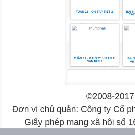
Hổ mang bò lên núi.
TUẦN 18 - ÔN TẬP TIẾT 2
BÀI 6
CÁC
CN
VN
Cách hiểu 2:
TUẦN 12 - BAI 5 T4 VIET BAI
Bài 3
VAN KCST
ngư
Hổ mang bò lên núi.
CN
VN
©2008-2017 
Vì sao có thể
Đơn vị chủ quản: Công ty Cổ p
hiểu theo nhiều
nghĩa như vậy ?
Giấy phép mạng xã hội số 
Hổ mang bò lên núi.