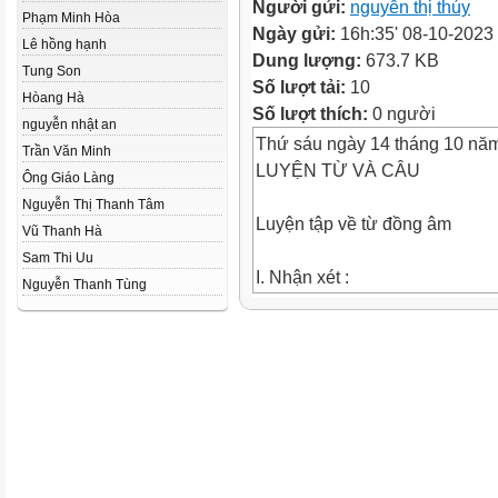
Người gửi:
nguyễn thị thúy
Phạm Minh Hòa
Ngày gửi:
16h:35' 08-10-2023
Lê hồng hạnh
Dung lượng:
673.7 KB
Tung Son
Số lượt tải:
10
Hòang Hà
Số lượt thích:
0 người
nguyễn nhật an
Thứ sáu ngày 14 tháng 10 nă
Trần Văn Minh
LUYỆN TỪ VÀ CÂU
Ông Giáo Làng
Nguyễn Thị Thanh Tâm
Luyện tập về từ đồng âm
Vũ Thanh Hà
Sam Thi Uu
I. Nhận xét :
Nguyễn Thanh Tùng
Có thể hiểu câu
này theo những
cách nào ?
Hổ mang bò lên núi.
Vì sao có thể hiểu