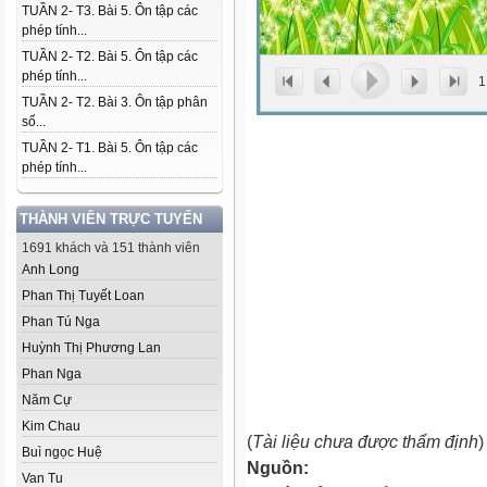
TUẦN 2- T3. Bài 5. Ôn tập các
phép tính...
TUẦN 2- T2. Bài 5. Ôn tập các
phép tính...
1
TUẦN 2- T2. Bài 3. Ôn tập phân
số...
TUẦN 2- T1. Bài 5. Ôn tập các
phép tính...
THÀNH VIÊN TRỰC TUYẾN
1691 khách và 151 thành viên
Anh Long
Phan Thị Tuyết Loan
Phan Tú Nga
Huỳnh Thị Phương Lan
Phan Nga
Năm Cự
Kim Chau
(
Tài liệu chưa được thẩm định
)
Buì ngọc Huệ
Nguồn:
Van Tu