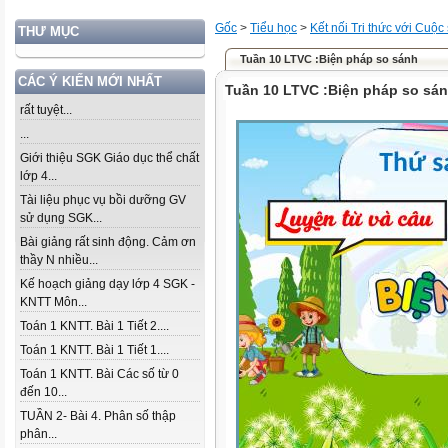
Gốc
>
Tiểu học
>
Kết nối Tri thức với Cuộc
THƯ MỤC
Tuần 10 LTVC :Biện pháp so sánh
CÁC Ý KIẾN MỚI NHẤT
Tuần 10 LTVC :Biện pháp so sá
rất tuyệt...
...
Giới thiệu SGK Giáo dục thể chất
lớp 4...
Tài liệu phục vụ bồi dưỡng GV
sử dụng SGK...
Bài giảng rất sinh động. Cảm ơn
thầy N nhiều...
Kế hoạch giảng dạy lớp 4 SGK -
KNTT Môn...
Toán 1 KNTT. Bài 1 Tiết 2....
Toán 1 KNTT. Bài 1 Tiết 1....
Toán 1 KNTT. Bài Các số từ 0
đến 10...
TUẦN 2- Bài 4. Phân số thập
phân...