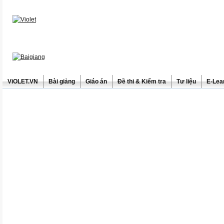
ViOLET.VN
Bài giảng
Giáo án
Đề thi & Kiểm tra
Tư liệu
E-Lea