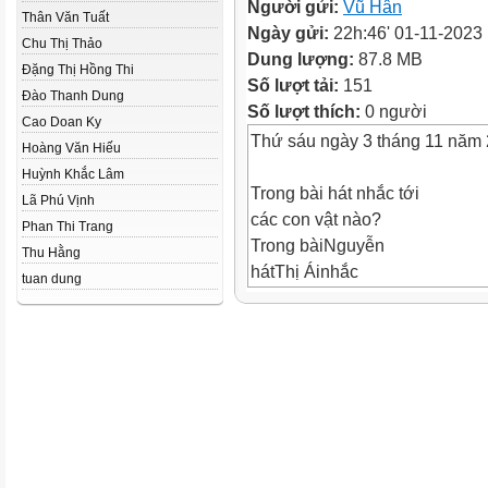
Người gửi:
Vũ Hân
Thân Văn Tuất
Ngày gửi:
22h:46' 01-11-2023
Chu Thị Thảo
Dung lượng:
87.8 MB
Đặng Thị Hồng Thi
Số lượt tải:
151
Đào Thanh Dung
Số lượt thích:
0 người
Cao Doan Ky
Thứ sáu ngày 3 tháng 11 năm
Hoàng Văn Hiếu
Huỳnh Khắc Lâm
Trong bài hát nhắc tới
Lã Phú Vịnh
các con vật nào?
Phan Thi Trang
Trong bàiNguyễn
Thu Hằng
hátThị Áinhắc
tuan dung
tới chim vành
Quyên
khuyên, chào mào, chích choè,
Bạn chim vành khuyên có
những hành động nào
đáng khen?
Bạn chimNguyễn