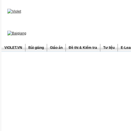
ViOLET.VN
Bài giảng
Giáo án
Đề thi & Kiểm tra
Tư liệu
E-Lea