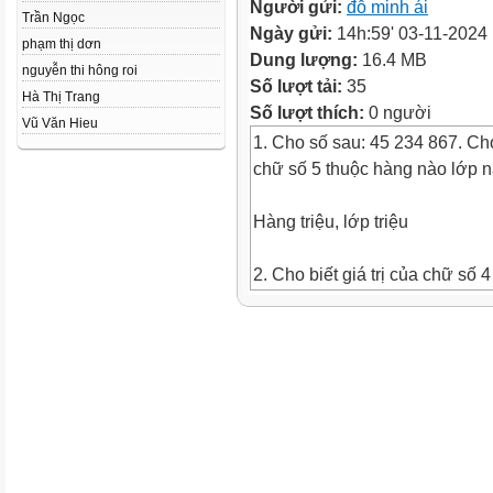
Người gửi:
đỗ minh ái
Trần Ngọc
Ngày gửi:
14h:59' 03-11-2024
phạm thị dơn
Dung lượng:
16.4 MB
nguyễn thi hông roi
Số lượt tải:
35
Hà Thị Trang
Số lượt thích:
0 người
Vũ Văn Hieu
1. Cho số sau: 45 234 867. Cho
chữ số 5 thuộc hàng nào lớp 
Hàng triệu, lớp triệu
2. Cho biết giá trị của chữ số 4
số sau: 76 345 678.
Giá trị của chữ số 4 là: 40 000
3. Xác định số bé nhất trong c
sau: 23 990 878; 24 100 000; 
984
Số bé nhất là: 23 990 878