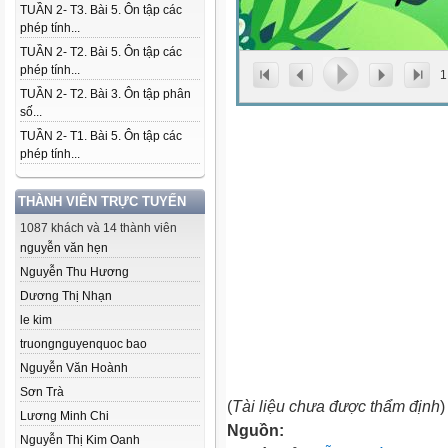
TUẦN 2- T3. Bài 5. Ôn tập các
phép tính...
TUẦN 2- T2. Bài 5. Ôn tập các
phép tính...
1
TUẦN 2- T2. Bài 3. Ôn tập phân
số...
TUẦN 2- T1. Bài 5. Ôn tập các
phép tính...
THÀNH VIÊN TRỰC TUYẾN
1087 khách và 14 thành viên
nguyễn văn hẹn
Nguyễn Thu Hương
Dương Thị Nhạn
le kim
truongnguyenquoc bao
Nguyễn Văn Hoành
Sơn Trà
(
Tài liệu chưa được thẩm định
)
Lương Minh Chi
Nguồn:
Nguyễn Thị Kim Oanh