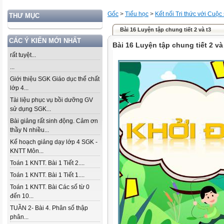
Gốc
>
Tiểu học
>
Kết nối Tri thức với Cuộc
THƯ MỤC
Bài 16 Luyện tập chung tiết 2 và t3
CÁC Ý KIẾN MỚI NHẤT
Bài 16 Luyện tập chung tiết 2 và
rất tuyệt...
...
Giới thiệu SGK Giáo dục thể chất
lớp 4...
Tài liệu phục vụ bồi dưỡng GV
sử dụng SGK...
Bài giảng rất sinh động. Cảm ơn
thầy N nhiều...
Kế hoạch giảng dạy lớp 4 SGK -
KNTT Môn...
Toán 1 KNTT. Bài 1 Tiết 2....
Toán 1 KNTT. Bài 1 Tiết 1....
Toán 1 KNTT. Bài Các số từ 0
đến 10...
TUẦN 2- Bài 4. Phân số thập
phân...