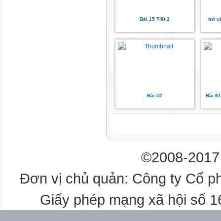
2 500 000
Bài 15 Tiết 2
trừ c
2 600 000
2 700
? 000
2 800
? 000
Bài 52
Bài 61
?
11 000 000
©2008-2017 
12 000
Đơn vị chủ quản: Công ty Cổ p
? 000
Giấy phép mạng xã hội số 
900 000
? 000