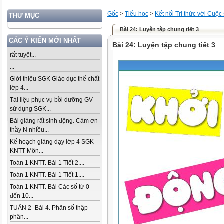
Gốc
>
Tiểu học
>
Kết nối Tri thức với Cuộc
THƯ MỤC
Bài 24: Luyện tập chung tiết 3
CÁC Ý KIẾN MỚI NHẤT
Bài 24: Luyện tập chung tiết 3
rất tuyệt...
...
Giới thiệu SGK Giáo dục thể chất
lớp 4...
Tài liệu phục vụ bồi dưỡng GV
sử dụng SGK...
Bài giảng rất sinh động. Cảm ơn
thầy N nhiều...
Kế hoạch giảng dạy lớp 4 SGK -
KNTT Môn...
Toán 1 KNTT. Bài 1 Tiết 2....
Toán 1 KNTT. Bài 1 Tiết 1....
Toán 1 KNTT. Bài Các số từ 0
đến 10...
TUẦN 2- Bài 4. Phân số thập
phân...