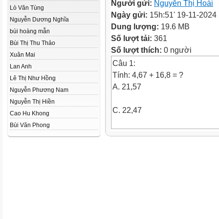
Người gửi:
Nguyễn Thị Hoài
Lò Văn Tùng
Ngày gửi:
15h:51' 19-11-2024
Nguyễn Dương Nghĩa
Dung lượng:
19.6 MB
bùi hoàng mẫn
Số lượt tải:
361
Bùi Thị Thu Thảo
Số lượt thích:
0 người
Xuân Mai
Câu 1:
Lan Anh
Tính: 4,67 + 16,8 = ?
Lê Thị Như Hồng
A. 21,57
Nguyễn Phương Nam
Nguyễn Thị Hiền
C. 22,47
Cao Hu Khong
Bùi Văn Phong
B. 21,58
D. 21,47
Câu 2: 0,65 x 7,5 = ?
A. 4,875
C. 4,885