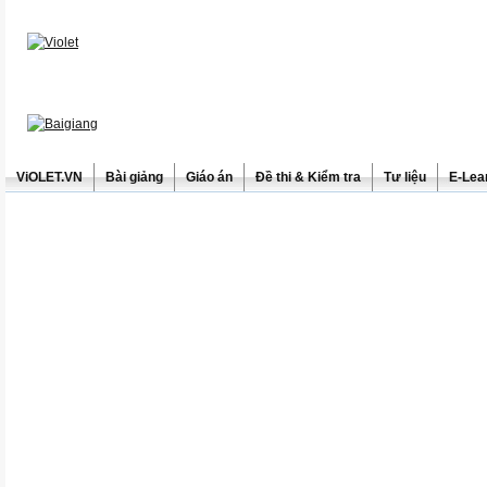
ViOLET.VN
Bài giảng
Giáo án
Đề thi & Kiểm tra
Tư liệu
E-Lea