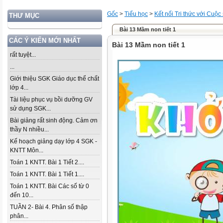
Gốc
>
Tiểu học
>
Kết nối Tri thức với Cuộc
THƯ MỤC
Bài 13 Mầm non tiết 1
CÁC Ý KIẾN MỚI NHẤT
Bài 13 Mầm non tiết 1
rất tuyệt...
...
Giới thiệu SGK Giáo dục thể chất
lớp 4...
Tài liệu phục vụ bồi dưỡng GV
sử dụng SGK...
Bài giảng rất sinh động. Cảm ơn
thầy N nhiều...
Kế hoạch giảng dạy lớp 4 SGK -
KNTT Môn...
Toán 1 KNTT. Bài 1 Tiết 2....
Toán 1 KNTT. Bài 1 Tiết 1....
Toán 1 KNTT. Bài Các số từ 0
đến 10...
TUẦN 2- Bài 4. Phân số thập
phân...