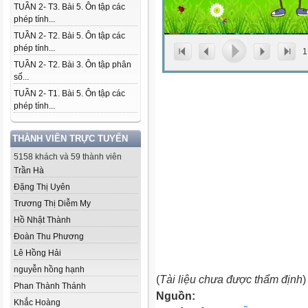
TUẦN 2- T3. Bài 5. Ôn tập các
phép tính...
TUẦN 2- T2. Bài 5. Ôn tập các
phép tính...
1
TUẦN 2- T2. Bài 3. Ôn tập phân
số...
TUẦN 2- T1. Bài 5. Ôn tập các
phép tính...
THÀNH VIÊN TRỰC TUYẾN
5158 khách và 59 thành viên
Trần Hà
Đặng Thị Uyên
Trương Thị Diễm My
Hồ Nhật Thành
Đoàn Thu Phương
Lê Hồng Hải
nguyễn hồng hạnh
(
Tài liệu chưa được thẩm định
)
Phan Thành Thánh
Nguồn:
Khắc Hoàng