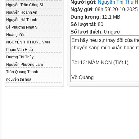
Người gửi:
Nguyễn Thị Thu H
Nguyễn Trần Công Sĩ
Ngày gửi:
08h:59' 20-10-2025
Nguyễn Hoành An
Dung lượng:
12.1 MB
Nguyễn Hà Thanh
Số lượt tải:
80
Lê Phuơng Nhật Vi
Số lượt thích:
0 người
Hoàng Yến
Em hãy nêu sự thay đổi của thời
NGUYỄN THỊ HỒNG VÂN
chuyển sang mùa xuân hoặc 
Phạm Văn Hiếu
Duơng Thị Thủy
Bài 13: MẦM NON (Tiết 1)
Nguyễn Phương Lâm
Trần Quang Thanh
Võ Quảng
nguyễn thị hoa
Dưới vỏ một cành bàng
Còn một vài lá đỏ
Một mầm non nho nhỏ
Còn nằm nép lặng im...
Mầm non