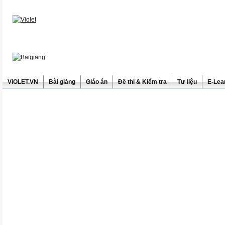
ViOLET.VN
Bài giảng
Giáo án
Đề thi & Kiểm tra
Tư liệu
E-Lea