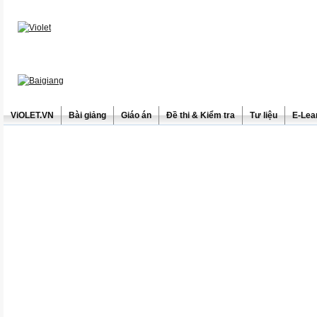
ViOLET.VN
Bài giảng
Giáo án
Đề thi & Kiểm tra
Tư liệu
E-Lea