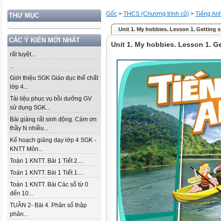
Gốc
>
THCS (Chương trình cũ)
>
Tiếng An
THƯ MỤC
Unit 1. My hobbies. Lesson 1. Getting s
CÁC Ý KIẾN MỚI NHẤT
Unit 1. My hobbies. Lesson 1. Ge
rất tuyệt...
...
Giới thiệu SGK Giáo dục thể chất
lớp 4...
Tài liệu phục vụ bồi dưỡng GV
sử dụng SGK...
Bài giảng rất sinh động. Cảm ơn
thầy N nhiều...
Kế hoạch giảng dạy lớp 4 SGK -
KNTT Môn...
Toán 1 KNTT. Bài 1 Tiết 2....
Toán 1 KNTT. Bài 1 Tiết 1....
Toán 1 KNTT. Bài Các số từ 0
đến 10...
TUẦN 2- Bài 4. Phân số thập
phân...