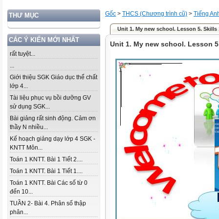
Gốc
>
THCS (Chương trình cũ)
>
Tiếng An
THƯ MỤC
Unit 1. My new school. Lesson 5. Skills 
CÁC Ý KIẾN MỚI NHẤT
Unit 1. My new school. Lesson 5.
rất tuyệt...
...
Giới thiệu SGK Giáo dục thể chất
lớp 4...
Tài liệu phục vụ bồi dưỡng GV
sử dụng SGK...
Bài giảng rất sinh động. Cảm ơn
thầy N nhiều...
Kế hoạch giảng dạy lớp 4 SGK -
KNTT Môn...
Toán 1 KNTT. Bài 1 Tiết 2....
Toán 1 KNTT. Bài 1 Tiết 1....
Toán 1 KNTT. Bài Các số từ 0
đến 10...
TUẦN 2- Bài 4. Phân số thập
phân...