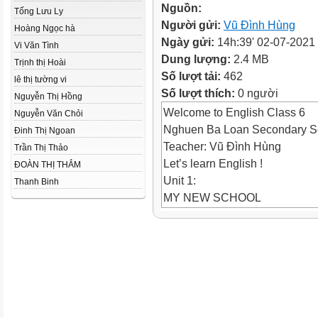
Nguồn:
Tống Lưu Ly
Người gửi:
Vũ Đình Hùng
Hoàng Ngọc hà
Ngày gửi:
14h:39' 02-07-2021
Vi Văn Tình
Dung lượng:
2.4 MB
Trịnh thị Hoài
Số lượt tải:
462
lê thị tường vi
Số lượt thích:
0 người
Nguyễn Thị Hồng
Welcome to English Class 6
Nguyễn Văn Chỏi
Nghuen Ba Loan Secondary S
Đinh Thị Ngoan
Teacher: Vũ Đình Hùng
Trần Thị Thảo
Let’s learn English !
ĐOÀN THỊ THẮM
Unit 1:
Thanh Binh
MY NEW SCHOOL
SKILLS 1
Reading:
- Look at the pictures:
Unit 1: My New School – Skills
Match 1-3 with a-c
1. Sunrise is a boarding school
About 1,200 boys and girls go t