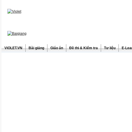
ViOLET.VN
Bài giảng
Giáo án
Đề thi & Kiểm tra
Tư liệu
E-Lea