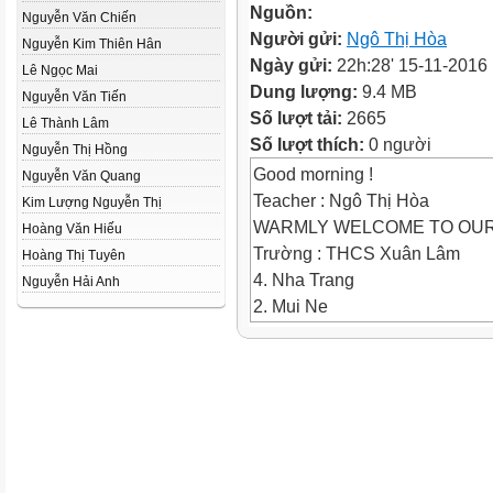
Nguồn:
Nguyễn Văn Chiến
Người gửi:
Ngô Thị Hòa
Nguyễn Kim Thiên Hân
Ngày gửi:
22h:28' 15-11-2016
Lê Ngọc Mai
Dung lượng:
9.4 MB
Nguyễn Văn Tiến
Số lượt tải:
2665
Lê Thành Lâm
Số lượt thích:
0 người
Nguyễn Thị Hồng
Good morning !
Nguyễn Văn Quang
Teacher : Ngô Thị Hòa
Kim Lượng Nguyễn Thị
WARMLY WELCOME TO OUR
Hoàng Văn Hiếu
Trường : THCS Xuân Lâm
Hoàng Thị Tuyên
4. Nha Trang
Nguyễn Hải Anh
2. Mui Ne
3. Ha Long Bay
1. Hue
a)
c)
d)
b)
Work in pairs. Match the places