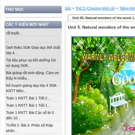
Gốc
>
THCS (Chương trình cũ)
>
Tiếng An
THƯ MỤC
Unit 05. Natural wonders of the word. Le
CÁC Ý KIẾN MỚI NHẤT
Unit 5. Natural wonders of the wo
rất tuyệt...
...
Giới thiệu SGK Giáo dục thể chất
lớp 4...
Tài liệu phục vụ bồi dưỡng GV
sử dụng SGK...
Bài giảng rất sinh động. Cảm ơn
thầy N nhiều...
Kế hoạch giảng dạy lớp 4 SGK -
KNTT Môn...
Toán 1 KNTT. Bài 1 Tiết 2....
Toán 1 KNTT. Bài 1 Tiết 1....
Toán 1 KNTT. Bài Các số từ 0
đến 10...
TUẦN 2- Bài 4. Phân số thập
phân...