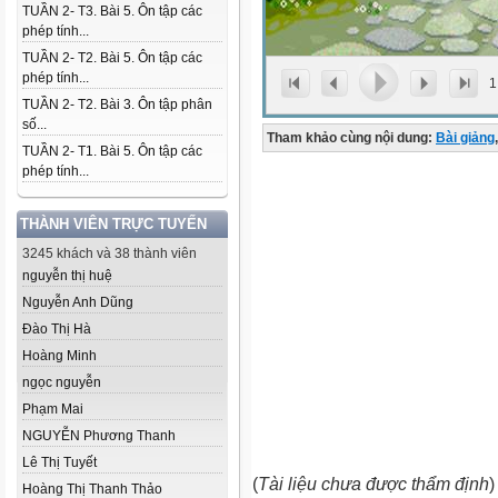
TUẦN 2- T3. Bài 5. Ôn tập các
phép tính...
TUẦN 2- T2. Bài 5. Ôn tập các
phép tính...
1
TUẦN 2- T2. Bài 3. Ôn tập phân
số...
Tham khảo cùng nội dung:
Bài giảng
,
TUẦN 2- T1. Bài 5. Ôn tập các
phép tính...
THÀNH VIÊN TRỰC TUYẾN
3245 khách và 38 thành viên
nguyễn thị huệ
Nguyễn Anh Dũng
Đào Thị Hà
Hoàng Minh
ngọc nguyễn
Phạm Mai
NGUYỄN Phương Thanh
Lê Thị Tuyết
(
Tài liệu chưa được thẩm định
)
Hoàng Thị Thanh Thảo