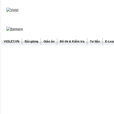
ViOLET.VN
Bài giảng
Giáo án
Đề thi & Kiểm tra
Tư liệu
E-Lea