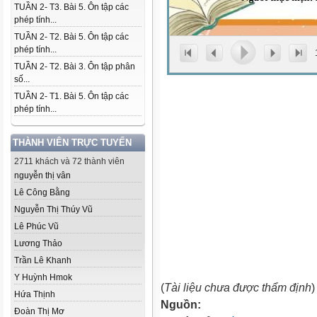
TUẦN 2- T3. Bài 5. Ôn tập các
phép tính...
TUẦN 2- T2. Bài 5. Ôn tập các
phép tính...
TUẦN 2- T2. Bài 3. Ôn tập phân
số...
TUẦN 2- T1. Bài 5. Ôn tập các
phép tính...
THÀNH VIÊN TRỰC TUYẾN
2711 khách và 72 thành viên
nguyễn thị vân
Lê Công Bằng
Nguyễn Thị Thúy Vũ
Lê Phúc Vũ
Lương Thảo
Trần Lê Khanh
Y Huỳnh Hmok
(
Tài liệu chưa được thẩm định
)
Hứa Thịnh
Nguồn:
Đoàn Thị Mơ