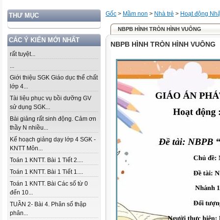
Gốc
>
Mầm non
>
Nhà trẻ
>
Hoạt động Nhậ
THƯ MỤC
NBPB HÌNH TRÒN HÌNH VUÔNG
CÁC Ý KIẾN MỚI NHẤT
NBPB HÌNH TRÒN HÌNH VUÔNG
rất tuyệt...
...
Giới thiệu SGK Giáo dục thể chất
lớp 4...
Tài liệu phục vụ bồi dưỡng GV
sử dụng SGK...
Bài giảng rất sinh động. Cảm ơn
thầy N nhiều...
Kế hoạch giảng dạy lớp 4 SGK -
KNTT Môn...
Toán 1 KNTT. Bài 1 Tiết 2....
Toán 1 KNTT. Bài 1 Tiết 1....
Toán 1 KNTT. Bài Các số từ 0
đến 10...
TUẦN 2- Bài 4. Phân số thập
phân...