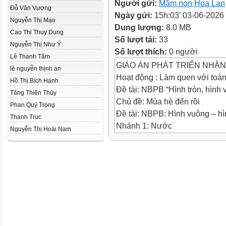
Người gửi:
Mầm non Hoa Lan
Đỗ Văn Vương
Ngày gửi:
15h:03' 03-06-2026
Nguyễn Thị Mạo
Dung lượng:
8.0 MB
Cao Thi Thuy Dung
Số lượt tải:
33
Nguyễn Thị Như Ý
Số lượt thích:
0 người
Lê Thanh Tâm
GIÁO ÁN PHÁT TRIỂN NHẬ
lê nguyễn thịnh an
Hoạt động : Làm quen với toá
Hồ Thị Bích Hạnh
Đề tài: NBPB “Hình tròn, hình 
Tăng Thiện Thủy
Chủ đề: Mùa hè đến rồi
Phan Quý Trọng
Đề tài: NBPB: Hình vuông – hì
Thanh Truc
Nhánh 1: Nước
Nguyễn Thị Hoài Nam
Đối tượng: 24-36 tháng
Người thực hiện: Lê Thị Thu H
TRÒ CHƠI 1:
AI TINH MẮT
TRÒ CHƠI 2:
TÌM VỀ ĐÚNG NHÀ