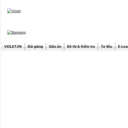
ViOLET.VN
Bài giảng
Giáo án
Đề thi & Kiểm tra
Tư liệu
E-Lea