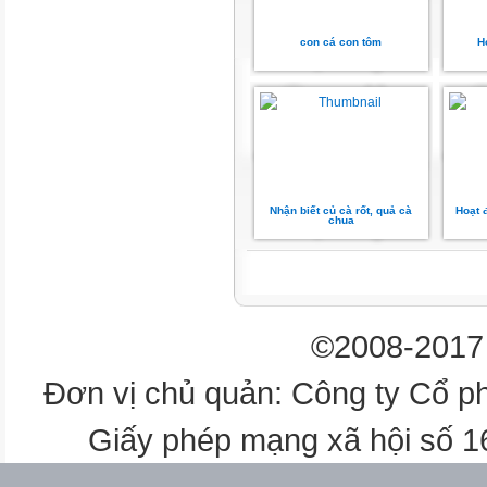
con cá con tôm
H
Nhận biết củ cà rốt, quả cà
Hoạt đ
chua
©2008-2017 
Đơn vị chủ quản: Công ty Cổ p
Giấy phép mạng xã hội số 