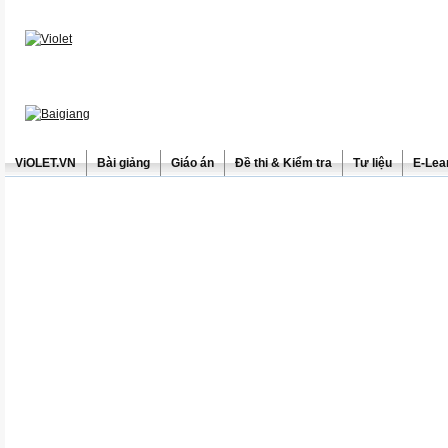
ViOLET.VN
Bài giảng
Giáo án
Đề thi & Kiểm tra
Tư liệu
E-Lea