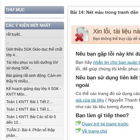
THƯ MỤC
Bài 14: Nét màu trong tranh dân
CÁC Ý KIẾN MỚI NHẤT
Xin lỗi, tài liệu 
rất tuyệt...
Bạn không thể truy cập để x
...
Giới thiệu SGK Giáo dục thể chất
Nếu bạn gặp lỗi này khi đ
lớp 4...
Bạn hãy
nhắn tin cho ban quản t
Tài liệu phục vụ bồi dưỡng GV
sử dụng SGK...
lỗi, để giúp chúng tôi khắc phục 
Bài giảng rất sinh động. Cảm ơn
Nếu bạn sử dụng liên kết
thầy N nhiều...
ngoài
Kế hoạch giảng dạy lớp 4 SGK -
Có thể các trang đó sử dụng các
KNTT Môn...
giả của tài liệu
( Nguyễn Thanh Huy
Toán 1 KNTT. Bài 1 Tiết 2....
như các tài liệu tương đương.
Toán 1 KNTT. Bài 1 Tiết 1....
Bạn làm gì tiếp theo?
Toán 1 KNTT. Bài Các số từ 0
đến 10...
Quay trở lại trang trước
TUẦN 2- Bài 4. Phân số thập
Về trang chủ
phân...