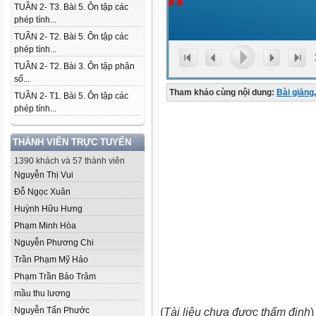
TUẦN 2- T3. Bài 5. Ôn tập các
phép tính...
TUẦN 2- T2. Bài 5. Ôn tập các
phép tính...
TUẦN 2- T2. Bài 3. Ôn tập phân
số...
Tham khảo cùng nội dung:
Bài giảng
,
TUẦN 2- T1. Bài 5. Ôn tập các
phép tính...
THÀNH VIÊN TRỰC TUYẾN
1390 khách và 57 thành viên
Nguyễn Thị Vui
Đỗ Ngọc Xuân
Huỳnh Hữu Hưng
Phạm Minh Hòa
Nguyễn Phương Chi
Trần Phạm Mỹ Hảo
Phạm Trần Bảo Trâm
mầu thu lương
Nguyễn Tấn Phước
(
Tài liệu chưa được thẩm định
)