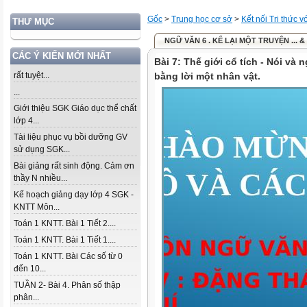
Gốc
>
Trung học cơ sở
>
Kết nối Tri thức 
THƯ MỤC
NGỮ VĂN 6 . KỂ LẠI MỘT TRUYỆN ... & 
CÁC Ý KIẾN MỚI NHẤT
Bài 7: Thế giới cổ tích - Nói và 
rất tuyệt...
bằng lời một nhân vật.
...
Giới thiệu SGK Giáo dục thể chất
lớp 4...
Tài liệu phục vụ bồi dưỡng GV
sử dụng SGK...
Bài giảng rất sinh động. Cảm ơn
thầy N nhiều...
Kế hoạch giảng dạy lớp 4 SGK -
KNTT Môn...
Toán 1 KNTT. Bài 1 Tiết 2....
Toán 1 KNTT. Bài 1 Tiết 1....
Toán 1 KNTT. Bài Các số từ 0
đến 10...
TUẦN 2- Bài 4. Phân số thập
phân...