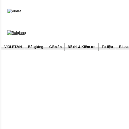
ViOLET.VN
Bài giảng
Giáo án
Đề thi & Kiểm tra
Tư liệu
E-Lea