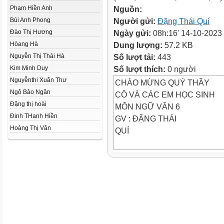
Phạm Hiền Anh
Nguồn:
Bùi Anh Phong
Người gửi:
Đặng Thái Quí
Đào Thị Hương
Ngày gửi:
08h:16' 14-10-2023
Hòang Hà
Dung lượng:
57.2 KB
Nguyễn Thị Thái Hà
Số lượt tải:
443
Kim Minh Duy
Số lượt thích:
0 người
Nguyễnthi Xuân Thư
CHÀO MỪNG QUÝ THẦY
Ngô Bảo Ngân
CÔ VÀ CÁC EM HỌC SINH
Đặng thị hoài
MÔN NGỮ VĂN 6
Đinh THanh Hiền
GV : ĐẶNG THÁI
Hoàng Thị Vân
QUÍ
 TIẾT 25
– 26 . NÓI VÀ NGHE :
KỂ LẠI MỘT TRUYỆN CỔ TÍ
Em đã viết xong một bài văn kể
em yêu thích . Bây giờ , em h