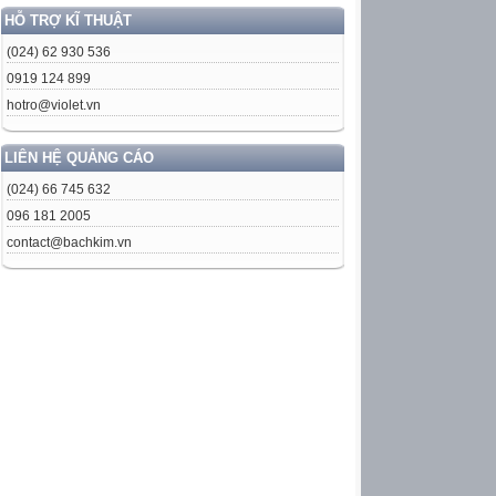
HỖ TRỢ KĨ THUẬT
(024) 62 930 536
0919 124 899
hotro@violet.vn
LIÊN HỆ QUẢNG CÁO
(024) 66 745 632
096 181 2005
contact@bachkim.vn