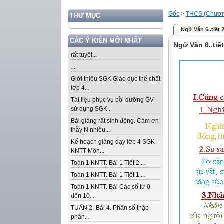
Gốc
>
THCS (Chương
THƯ MỤC
Ngữ Văn 6..tiết 
CÁC Ý KIẾN MỚI NHẤT
Ngữ Văn 6..tiế
rất tuyệt...
...
Giới thiệu SGK Giáo dục thể chất
lớp 4...
Tài liệu phục vụ bồi dưỡng GV
sử dụng SGK...
Bài giảng rất sinh động. Cảm ơn
thầy N nhiều...
Kế hoạch giảng dạy lớp 4 SGK -
KNTT Môn...
Toán 1 KNTT. Bài 1 Tiết 2....
Toán 1 KNTT. Bài 1 Tiết 1....
Toán 1 KNTT. Bài Các số từ 0
đến 10...
TUẦN 2- Bài 4. Phân số thập
phân...