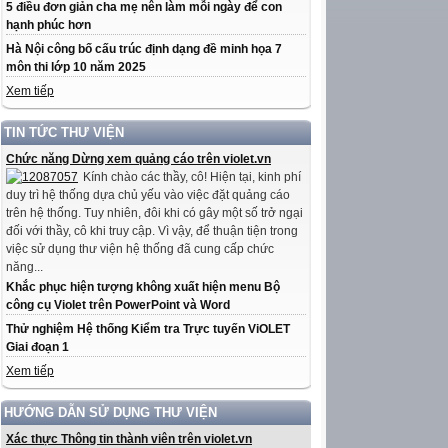
5 điều đơn giản cha mẹ nên làm mỗi ngày để con
hạnh phúc hơn
Hà Nội công bố cấu trúc định dạng đề minh họa 7
môn thi lớp 10 năm 2025
Xem tiếp
TIN TỨC THƯ VIỆN
Chức năng Dừng xem quảng cáo trên violet.vn
Kính chào các thầy, cô! Hiện tại, kinh phí
duy trì hệ thống dựa chủ yếu vào việc đặt quảng cáo
trên hệ thống. Tuy nhiên, đôi khi có gây một số trở ngại
đối với thầy, cô khi truy cập. Vì vậy, để thuận tiện trong
việc sử dụng thư viện hệ thống đã cung cấp chức
năng...
Khắc phục hiện tượng không xuất hiện menu Bộ
công cụ Violet trên PowerPoint và Word
Thử nghiệm Hệ thống Kiểm tra Trực tuyến ViOLET
Giai đoạn 1
Xem tiếp
HƯỚNG DẪN SỬ DỤNG THƯ VIỆN
Xác thực Thông tin thành viên trên violet.vn