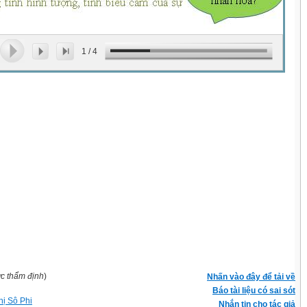
1
/
4
ợc thẩm định
)
Nhấn vào đây để tải về
Báo tài liệu có sai sót
hị Sô Phi
Nhắn tin cho tác giả