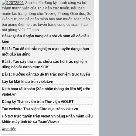
Sau khi đã đăng ký thành công và trở
thành thành viên của Thư viện trực tuyến, nếu bạn
muốn tạo trang riêng cho Trường, Phòng Giáo dục, Sở
Giáo dục, cho cá nhân mình hay bạn muốn soạn thảo
bài giảng điện tử trực tuyến bằng công cụ soạn thảo
bài giảng ViOLET, bạn...
Bài 4: Quản lí ngân hàng câu hỏi và sinh đề có điều
kiện
Bài 3: Tạo đề thi trắc nghiệm trực tuyến dạng chọn
một đáp án đúng
Bài 2: Tạo cây thư mục chứa câu hỏi trắc nghiệm
đồng bộ với danh mục SGK
Bài 1: Hướng dẫn tạo đề thi trắc nghiệm trực tuyến
Lấy lại Mật khẩu trên violet.vn
Kích hoạt tài khoản (Xác nhận thông tin liên hệ) trên
violet.vn
Đăng ký Thành viên trên Thư viện ViOLET
Tạo website Thư viện Giáo dục trên violet.vn
Hỗ trợ trực tuyến trên violet.vn bằng Phần mềm điều
khiển máy tính từ xa TeamViewer
Xem tiếp