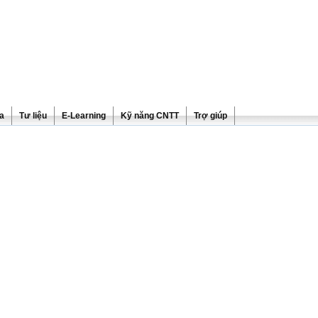
ra
Tư liệu
E-Learning
Kỹ năng CNTT
Trợ giúp