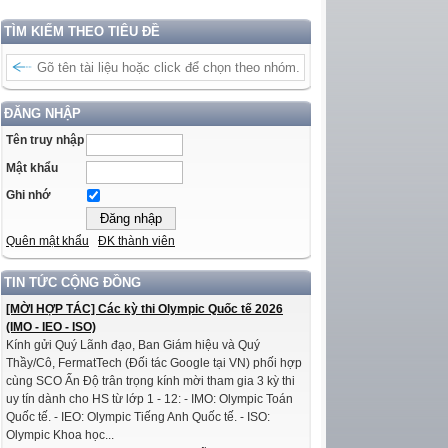
TÌM KIẾM THEO TIÊU ĐỀ
ĐĂNG NHẬP
Tên truy nhập
Mật khẩu
Ghi nhớ
Quên mật khẩu
ĐK thành viên
TIN TỨC CỘNG ĐỒNG
[MỜI HỢP TÁC] Các kỳ thi Olympic Quốc tế 2026
(IMO - IEO - ISO)
Kính gửi Quý Lãnh đạo, Ban Giám hiệu và Quý
Thầy/Cô, FermatTech (Đối tác Google tại VN) phối hợp
cùng SCO Ấn Độ trân trọng kính mời tham gia 3 kỳ thi
uy tín dành cho HS từ lớp 1 - 12: - IMO: Olympic Toán
Quốc tế. - IEO: Olympic Tiếng Anh Quốc tế. - ISO:
Olympic Khoa học...