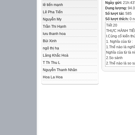
Ngày gửi:
21h:43
lê tiến mạnh
Dung lượng:
94.
Lê Pha Tiến
Số lượt tải:
585
Số lượt thích:
0 n
Nguyễn My
Tiết 20
Trần Thi Hạnh
THỰC HÀNH TIẾ
lưu thanh hoa
I.Củng cố kiến th
Bùi Xinh
1. Nghĩa của từ :
1.Thế nào là nghĩ
ngô thị hạ
Nghĩa của từ là nộ
Lăng Khắc Hoà
2.So sánh
T Th Thu L
2.Thế nào là so 
So sánh là đối ch
Nguyễn Thanh Nhân
sức gợi hình, gợi
Hoa La Hoa
Thế nào là nhân 
3.Nhân hóa
Nhân hóa là biện 
nhằm tăng tính hì
4.Điệp ngữ:
4.Thế nào là điệ
Điệp ngữ là biện 
mạnh.
................................
II.Thực hành
Bài tập 1 SGK tra