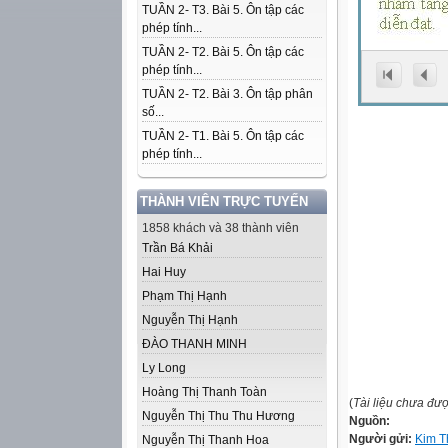
TUẦN 2- T3. Bài 5. Ôn tập các
phép tính...
TUẦN 2- T2. Bài 5. Ôn tập các
phép tính...
TUẦN 2- T2. Bài 3. Ôn tập phân
số...
TUẦN 2- T1. Bài 5. Ôn tập các
phép tính...
THÀNH VIÊN TRỰC TUYẾN
1858 khách và 38 thành viên
Trần Bá Khải
Hai Huy
Phạm Thị Hạnh
Nguyễn Thị Hạnh
ĐÀO THANH MINH
Ly Long
Hoàng Thị Thanh Toàn
(
Tài liệu chưa đư
Nguyễn Thị Thu Thu Hương
Nguồn:
Người gửi:
Kim T
Nguyễn Thị Thanh Hoa