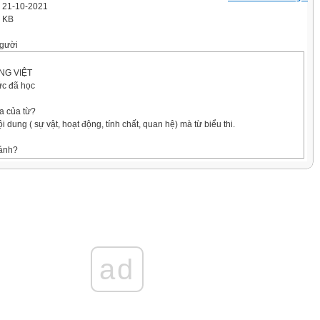
' 21-10-2021
0 KB
gười
NG VIỆT
ức đã học
a của từ?
i dung ( sự vật, hoạt động, tính chất, quan hệ) mà từ biểu thi.
sánh?
iếu sự vật, sự việc này với sự vật, sự việc khác có nét tương đồng để làm tăng
 cảm cho sự diễn đạt.
hóa?
pháp tu từ gán thuộc tính của người cho những sự vật không phải là người
nh tượng, tính biểu cảm của sự diễn đạt.
p ngữ ?
ad
pháp tu từ lặp lại một từ ngữ (đôi khi cả một câu) để làm nổi bật ý muốn nhấn
.......................................
ng 43