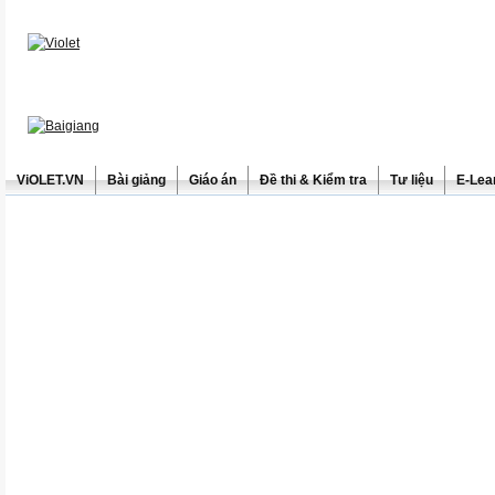
ViOLET.VN
Bài giảng
Giáo án
Đề thi & Kiểm tra
Tư liệu
E-Lea