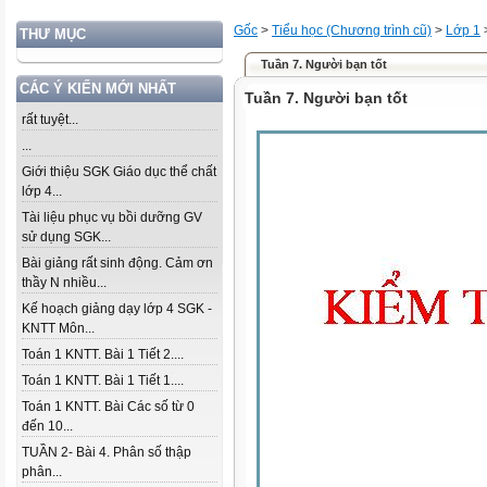
Gốc
>
Tiểu học (Chương trình cũ)
>
Lớp 1
THƯ MỤC
Tuần 7. Người bạn tốt
CÁC Ý KIẾN MỚI NHẤT
Tuần 7. Người bạn tốt
rất tuyệt...
...
Giới thiệu SGK Giáo dục thể chất
lớp 4...
Tài liệu phục vụ bồi dưỡng GV
sử dụng SGK...
Bài giảng rất sinh động. Cảm ơn
thầy N nhiều...
Kế hoạch giảng dạy lớp 4 SGK -
KNTT Môn...
Toán 1 KNTT. Bài 1 Tiết 2....
Toán 1 KNTT. Bài 1 Tiết 1....
Toán 1 KNTT. Bài Các số từ 0
đến 10...
TUẦN 2- Bài 4. Phân số thập
phân...