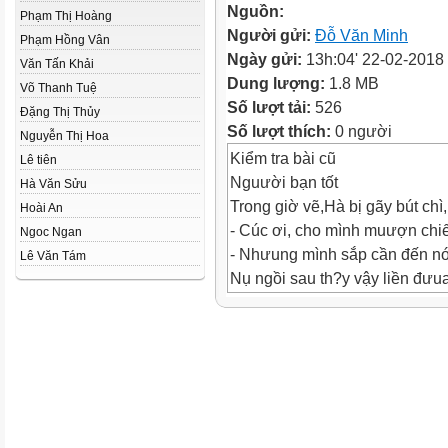
Nguồn:
Phạm Thị Hoàng
Người gửi:
Đỗ Văn Minh
Phạm Hồng Vân
Ngày gửi:
13h:04' 22-02-2018
Văn Tấn Khải
Dung lượng:
1.8 MB
Võ Thanh Tuệ
Số lượt tải:
526
Đặng Thị Thủy
Số lượt thích:
0 người
Nguyễn Thị Hoa
Kiểm tra bài cũ
Lê tiên
Nguười bạn tốt
Hà Văn Sửu
Trong giờ vẽ,Hà bị gãy bút chì
Hoài An
- Cúc ơi, cho mình muượn chiế
Ngoc Ngan
- Nhưung mình sắp cần đến nó.
Lê Văn Tám
Nụ ngồi sau th?y vậy liền đưu
Khi tan học, một bên dây đeo c
mà chẳng đưuợc. Hà th?y vậy l
cặp nằm thật ngay ngắn trên 
cảm ơn Hà.
Luyện đọc tiếng, từ khó:
- liền, sửa lại, nằm, ngưuợng 
Luyện đọc câu: