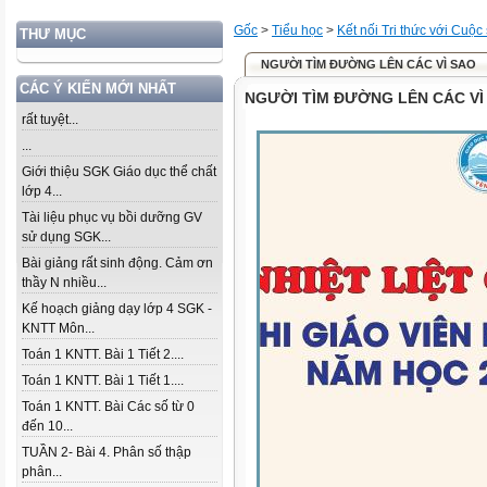
Gốc
>
Tiểu học
>
Kết nối Tri thức với Cuộc
THƯ MỤC
NGƯỜI TÌM ĐƯỜNG LÊN CÁC VÌ SAO
CÁC Ý KIẾN MỚI NHẤT
NGƯỜI TÌM ĐƯỜNG LÊN CÁC VÌ
rất tuyệt...
...
Giới thiệu SGK Giáo dục thể chất
lớp 4...
Tài liệu phục vụ bồi dưỡng GV
sử dụng SGK...
Bài giảng rất sinh động. Cảm ơn
thầy N nhiều...
Kế hoạch giảng dạy lớp 4 SGK -
KNTT Môn...
Toán 1 KNTT. Bài 1 Tiết 2....
Toán 1 KNTT. Bài 1 Tiết 1....
Toán 1 KNTT. Bài Các số từ 0
đến 10...
TUẦN 2- Bài 4. Phân số thập
phân...