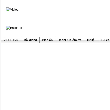
ViOLET.VN
Bài giảng
Giáo án
Đề thi & Kiểm tra
Tư liệu
E-Lea