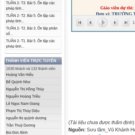
TUẦN 2- T3. Bài 5. Ôn tập các
phép tính...
TUẦN 2- T2. Bài 5. Ôn tập các
phép tính...
1
TUẦN 2- T2. Bài 3. Ôn tập phân
số...
TUẦN 2- T1. Bài 5. Ôn tập các
phép tính...
THÀNH VIÊN TRỰC TUYẾN
1630 khách và 132 thành viên
Hoàng Văn Hiếu
Bế Quỳnh Như
Nguyễn Thị Hồng Thúy
Nguyễn Hoàng Triều
Lê Ngọc Nam Giang
Phạm Thị Thúy Diệu
nguyễn thị quỳnh dương
(
Tài liệu chưa được thẩm định
)
Trần Thuỳ Dương
Nguồn:
Sưu tầm_Vũ Khánh H
Bùi Đức Bình