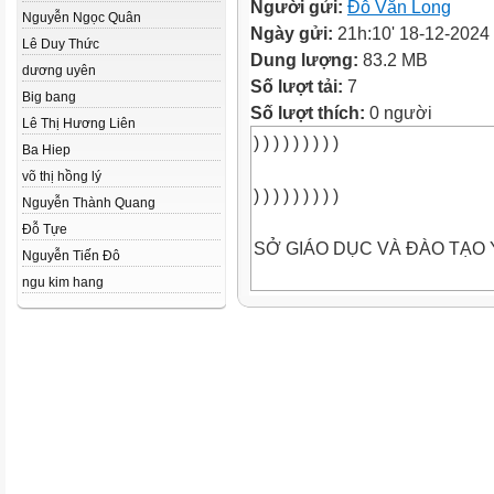
Người gửi:
Đỗ Văn Long
Nguyễn Ngọc Quân
Ngày gửi:
21h:10' 18-12-2024
Lê Duy Thức
Dung lượng:
83.2 MB
dương uyên
Số lượt tải:
7
Big bang
Số lượt thích:
0 người
Lê Thị Hương Liên
) ) ) ) ) ) ) ) )
Ba Hiep
võ thị hồng lý
) ) ) ) ) ) ) ) )
Nguyễn Thành Quang
Đỗ Tựe
SỞ GIÁO DỤC VÀ ĐÀO TẠO 
Nguyễn Tiến Đô
ngu kim hang
Giáo viên dự thi: VŨ KHÁNH
Đơn vị: TRƯỜNG TH&THCS
) ) ) ) ) ) ) ) )
) ) ) ) ) ) ) ) )
Thứ Tư ngày 4 tháng 12 năm 