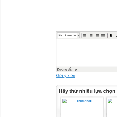
Tiếng Việt
) ) ) ) ) ) ) ) )
) ) ) ) ) ) ) ) )
Kích thước font
Thứ Tư ngày 4 tháng 12 năm 
Tiếng Việt
) ) ) ) ) ) ) ) )
Đường dẫn
:
p
) ) ) ) ) ) ) ) )
Gửi ý kiến
) ) ) ) ) ) ) ) )
Hãy thử nhiều lựa chọn
) ) ) ) ) ) ) ) )
Thứ Tư ngày 4 tháng 12 năm 