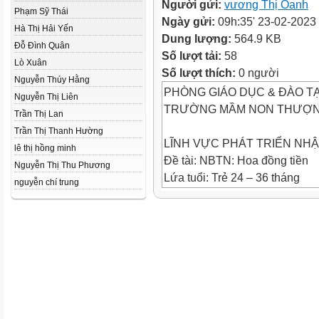
Người gửi:
vương Thị Oanh
Phạm Sỹ Thái
Ngày gửi:
09h:35' 23-02-2023
Hà Thị Hải Yến
Dung lượng:
564.9 KB
Đỗ Đình Quân
Số lượt tải:
58
Lò Xuân
Số lượt thích:
0 người
Nguyễn Thúy Hằng
PHÒNG GIÁO DỤC & ĐÀO T
Nguyễn Thị Liên
TRƯỜNG MẦM NON THƯỢN
Trần Thị Lan
Trần Thị Thanh Hường
LĨNH VỰC PHÁT TRIỂN NH
lê thị hồng minh
Đề tài: NBTN: Hoa đồng tiền
Nguyễn Thị Thu Phương
Lứa tuổi: Trẻ 24 – 36 tháng
nguyễn chí trung
Số trẻ: 12 – 15 trẻ
Thời gian: 12 – 15 phút
Người thực hiện: Trần Thị Ho
Hoạt động 1:
Trò chơi: Hoa nở
Hoạt động 2: