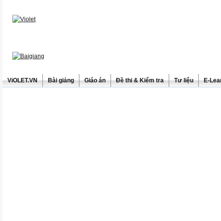
ViOLET.VN
Bài giảng
Giáo án
Đề thi & Kiểm tra
Tư liệu
E-Lea