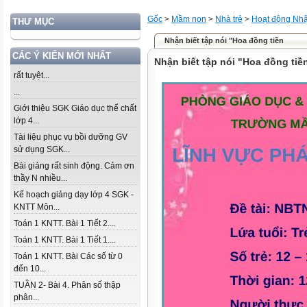
Gốc
>
Mầm non
>
Nhà trẻ
>
Hoạt động Nhậ
THƯ MỤC
Nhận biết tập nói "Hoa đồng tiền
CÁC Ý KIẾN MỚI NHẤT
Nhận biết tập nói "Hoa đồng tiề
rất tuyệt...
...
Giới thiệu SGK Giáo dục thể chất
lớp 4...
Tài liệu phục vụ bồi dưỡng GV
sử dụng SGK...
Bài giảng rất sinh động. Cảm ơn
thầy N nhiều...
Kế hoạch giảng dạy lớp 4 SGK -
KNTT Môn...
Toán 1 KNTT. Bài 1 Tiết 2....
Toán 1 KNTT. Bài 1 Tiết 1....
Toán 1 KNTT. Bài Các số từ 0
đến 10...
TUẦN 2- Bài 4. Phân số thập
phân...