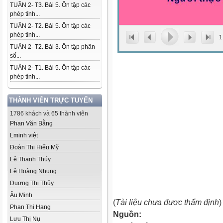
TUẦN 2- T3. Bài 5. Ôn tập các
phép tính...
TUẦN 2- T2. Bài 5. Ôn tập các
phép tính...
1
TUẦN 2- T2. Bài 3. Ôn tập phân
số...
TUẦN 2- T1. Bài 5. Ôn tập các
phép tính...
THÀNH VIÊN TRỰC TUYẾN
1786 khách và 65 thành viên
Phan Văn Bằng
Lminh việt
Đoàn Thị Hiếu Mỹ
Lê Thanh Thúy
Lê Hoàng Nhung
Duơng Thị Thủy
Âu Minh
(
Tài liệu chưa được thẩm định
)
Phan Thi Hang
Nguồn:
Lưu Thị Nụ