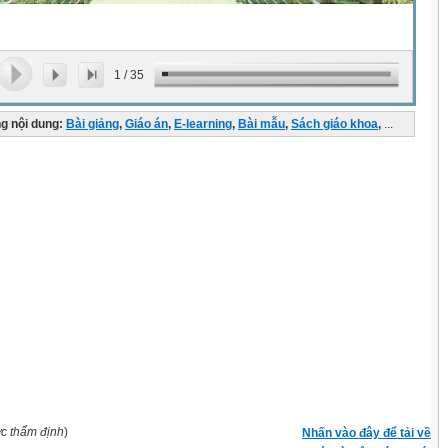
1
/
35
g nội dung:
Bài giảng
,
Giáo án
,
E-learning
,
Bài mẫu
,
Sách giáo khoa
,
...
ợc thẩm định
)
Nhấn vào đây để tải về