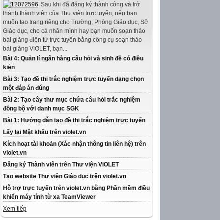
Sau khi đã đăng ký thành công và trở
thành thành viên của Thư viện trực tuyến, nếu bạn
muốn tạo trang riêng cho Trường, Phòng Giáo dục, Sở
Giáo dục, cho cá nhân mình hay bạn muốn soạn thảo
bài giảng điện tử trực tuyến bằng công cụ soạn thảo
bài giảng ViOLET, bạn...
Bài 4: Quản lí ngân hàng câu hỏi và sinh đề có điều
kiện
Bài 3: Tạo đề thi trắc nghiệm trực tuyến dạng chọn
một đáp án đúng
Bài 2: Tạo cây thư mục chứa câu hỏi trắc nghiệm
đồng bộ với danh mục SGK
Bài 1: Hướng dẫn tạo đề thi trắc nghiệm trực tuyến
Lấy lại Mật khẩu trên violet.vn
Kích hoạt tài khoản (Xác nhận thông tin liên hệ) trên
violet.vn
Đăng ký Thành viên trên Thư viện ViOLET
Tạo website Thư viện Giáo dục trên violet.vn
Hỗ trợ trực tuyến trên violet.vn bằng Phần mềm điều
khiển máy tính từ xa TeamViewer
Xem tiếp