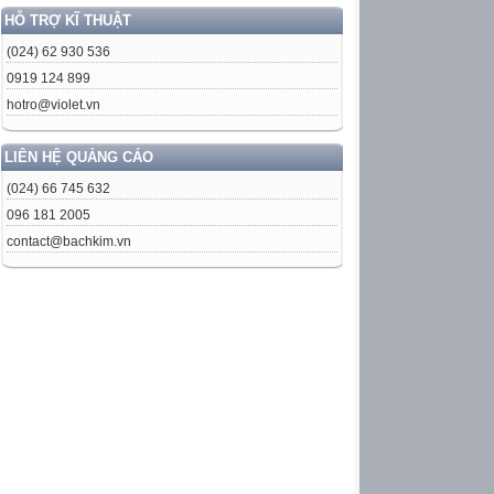
HỖ TRỢ KĨ THUẬT
(024) 62 930 536
0919 124 899
hotro@violet.vn
LIÊN HỆ QUẢNG CÁO
(024) 66 745 632
096 181 2005
contact@bachkim.vn