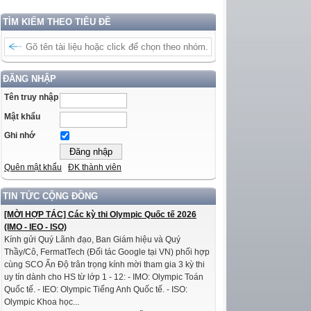
TÌM KIẾM THEO TIÊU ĐỀ
ĐĂNG NHẬP
Tên truy nhập
Mật khẩu
Ghi nhớ
Quên mật khẩu
ĐK thành viên
TIN TỨC CỘNG ĐỒNG
[MỜI HỢP TÁC] Các kỳ thi Olympic Quốc tế 2026
(IMO - IEO - ISO)
Kính gửi Quý Lãnh đạo, Ban Giám hiệu và Quý
Thầy/Cô, FermatTech (Đối tác Google tại VN) phối hợp
cùng SCO Ấn Độ trân trọng kính mời tham gia 3 kỳ thi
uy tín dành cho HS từ lớp 1 - 12: - IMO: Olympic Toán
Quốc tế. - IEO: Olympic Tiếng Anh Quốc tế. - ISO:
Olympic Khoa học...