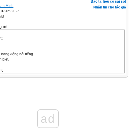
Báo tài liệu có sai sót
Anh Minh
Nhắn tin cho tác giả
' 07-05-2026
 MB
gười
ỨC
ố hang động nổi tiếng
 biết.
ng
h
ad
 văn bản