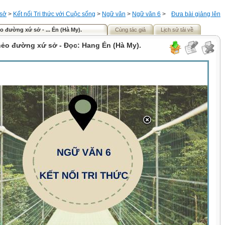
 sở
>
Kết nối Tri thức với Cuộc sống
>
Ngữ văn
>
Ngữ văn 6
>
Đưa bài giảng lên
o đường xứ sở - ... Én (Hà My).
Cùng tác giả
Lịch sử tải về
nẻo đường xứ sở - Đọc: Hang Én (Hà My).