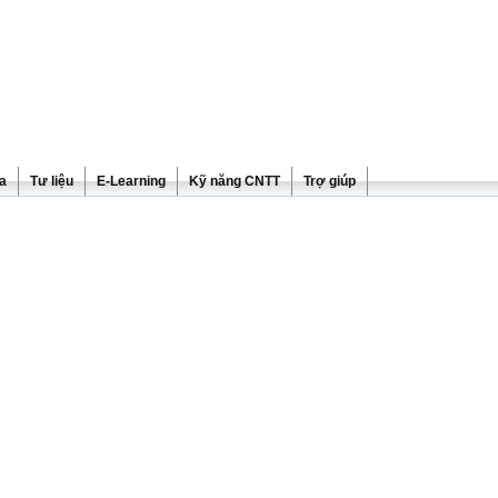
ra
Tư liệu
E-Learning
Kỹ năng CNTT
Trợ giúp