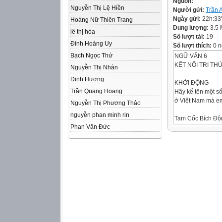
Nguồn:
Nguyễn Thị Lệ Hiền
Người gửi:
Trần 
Ngày gửi:
22h:33
Hoàng Nữ Thiên Trang
Dung lượng:
3.5
lê thị hòa
Số lượt tải:
19
Đinh Hoàng Uy
Số lượt thích:
0 n
Bạch Ngọc Thứ
NGỮ VĂN 6
KẾT NỐI TRI TH
Nguyễn Thị Nhàn
Đinh Hương
KHỞI ĐỘNG
Trần Quang Hoang
Hãy kể tên một s
ở Việt Nam mà em
Nguyễn Thị Phương Thảo
nguyễn phan minh rin
Tam Cốc Bích Độ
Phan Văn Đức
Động Hương Tíc
Hang Sơn Đoòng
Tiết 62 – 63:
Hang Én
Nội dung bài học
I. Tìm hiểu chung
• 1. Thông tin về