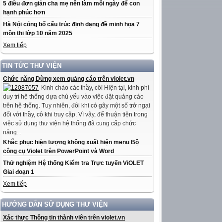
5 điều đơn giản cha mẹ nên làm mỗi ngày để con
hạnh phúc hơn
Hà Nội công bố cấu trúc định dạng đề minh họa 7
môn thi lớp 10 năm 2025
Xem tiếp
TIN TỨC THƯ VIỆN
Chức năng Dừng xem quảng cáo trên violet.vn
Kính chào các thầy, cô! Hiện tại, kinh phí
duy trì hệ thống dựa chủ yếu vào việc đặt quảng cáo
trên hệ thống. Tuy nhiên, đôi khi có gây một số trở ngại
đối với thầy, cô khi truy cập. Vì vậy, để thuận tiện trong
việc sử dụng thư viện hệ thống đã cung cấp chức
năng...
Khắc phục hiện tượng không xuất hiện menu Bộ
công cụ Violet trên PowerPoint và Word
Thử nghiệm Hệ thống Kiểm tra Trực tuyến ViOLET
Giai đoạn 1
Xem tiếp
HƯỚNG DẪN SỬ DỤNG THƯ VIỆN
Xác thực Thông tin thành viên trên violet.vn