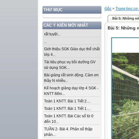
Gốc
>
Trung học cơ
THƯ MỤC
Bài 5: Những nẻ
CÁC Ý KIẾN MỚI NHẤT
Bài 5: Những 
rất tuyệt...
...
Giới thiệu SGK Giáo dục thể chất
lớp 4...
Tài liệu phục vụ bồi dưỡng GV
sử dụng SGK...
Bài giảng rất sinh động. Cảm ơn
thầy N nhiều...
Kế hoạch giảng dạy lớp 4 SGK -
KNTT Môn...
Toán 1 KNTT. Bài 1 Tiết 2....
Toán 1 KNTT. Bài 1 Tiết 1....
Toán 1 KNTT. Bài Các số từ 0
đến 10...
TUẦN 2- Bài 4. Phân số thập
phân...