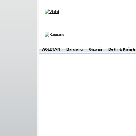
ViOLET.VN
Bài giảng
Giáo án
Đề thi & Kiểm t