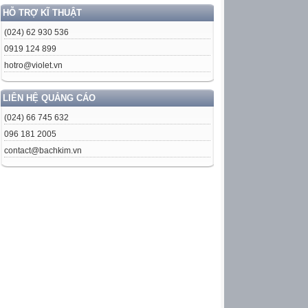
HỖ TRỢ KĨ THUẬT
(024) 62 930 536
0919 124 899
hotro@violet.vn
LIÊN HỆ QUẢNG CÁO
(024) 66 745 632
096 181 2005
contact@bachkim.vn