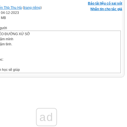
Báo tài liệu có sai sót
n Thþ Thu Hà
(
trang riêng
)
Nhắn tin cho tác giả
' 04-12-2023
1 MB
gười
NẺO ĐƯỜNG XỨ SỞ
dặm mình
ặm tình.
ọc:
n học sẽ giúp
ộng tầm nhìn
 chân trời
Ữ
ad
m văn học chú trọng ghi chép sự thực.
iệc, tả người, tả cảnh, cung cấp thông tin