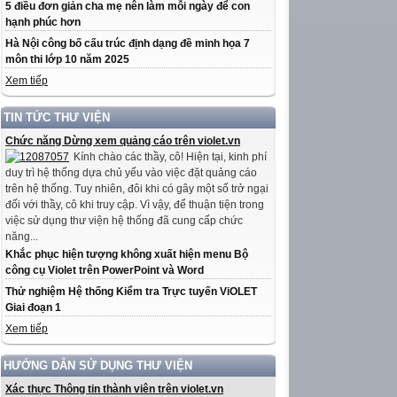
5 điều đơn giản cha mẹ nên làm mỗi ngày để con
hạnh phúc hơn
Hà Nội công bố cấu trúc định dạng đề minh họa 7
môn thi lớp 10 năm 2025
Xem tiếp
TIN TỨC THƯ VIỆN
Chức năng Dừng xem quảng cáo trên violet.vn
Kính chào các thầy, cô! Hiện tại, kinh phí
duy trì hệ thống dựa chủ yếu vào việc đặt quảng cáo
trên hệ thống. Tuy nhiên, đôi khi có gây một số trở ngại
đối với thầy, cô khi truy cập. Vì vậy, để thuận tiện trong
việc sử dụng thư viện hệ thống đã cung cấp chức
năng...
Khắc phục hiện tượng không xuất hiện menu Bộ
công cụ Violet trên PowerPoint và Word
Thử nghiệm Hệ thống Kiểm tra Trực tuyến ViOLET
Giai đoạn 1
Xem tiếp
HƯỚNG DẪN SỬ DỤNG THƯ VIỆN
Xác thực Thông tin thành viên trên violet.vn