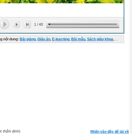
1
/
40
g nội dung:
Bài giảng
,
Giáo án
,
E-learning
,
Bài mẫu
,
Sách giáo khoa
,
...
ợc thẩm định
)
Nhấn vào đây để tải về