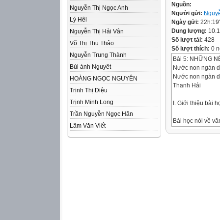
Nguồn:
Nguyễn Thị Ngọc Anh
Người gửi:
Nguyễ
Lý Hêl
Ngày gửi:
22h:19
Dung lượng:
10.
Nguyễn Thị Hải Vân
Số lượt tải:
428
Võ Thị Thu Thảo
Số lượt thích:
0 n
Nguyễn Trung Thành
Bài 5: NHỮNG 
Bùi ánh Nguyêt
Nước non ngàn 
Nước non ngàn d
HOÀNG NGỌC NGUYÊN
Thanh Hải
Trịnh Thị Diệu
Trịnh Minh Long
I. Giới thiệu bài h
Trần Nguyễn Ngọc Hân
Bài học nói về vă
Lâm Văn Viết
ta “đọc” nó, mở r
của ta đến những
mới.
1. Kí
II.TRI THỨC NG
VĂN
- Là loại tác phẩ
- Trong kí có kể v