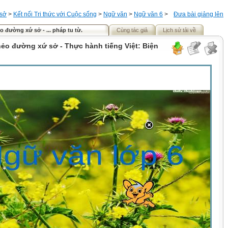
 sở
>
Kết nối Tri thức với Cuộc sống
>
Ngữ văn
>
Ngữ văn 6
>
Đưa bài giảng lên
o đường xứ sở - ... pháp tu từ.
Cùng tác giả
Lịch sử tải về
nẻo đường xứ sở - Thực hành tiếng Việt: Biện