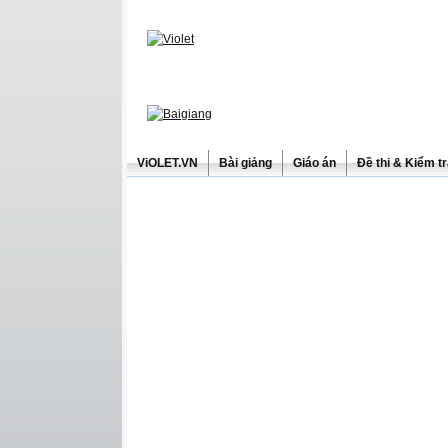
ViOLET.VN
Bài giảng
Giáo án
Đề thi & Kiểm t