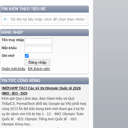
TÌM KIẾM THEO TIÊU ĐỀ
ĐĂNG NHẬP
Tên truy nhập
Mật khẩu
Ghi nhớ
Quên mật khẩu
ĐK thành viên
TIN TỨC CỘNG ĐỒNG
[MỜI HỢP TÁC] Các kỳ thi Olympic Quốc tế 2026
(IMO - IEO - ISO)
Kính gửi Quý Lãnh đạo, Ban Giám hiệu và Quý
Thầy/Cô, FermatTech (Đối tác Google tại VN) phối hợp
cùng SCO Ấn Độ trân trọng kính mời tham gia 3 kỳ thi
uy tín dành cho HS từ lớp 1 - 12: - IMO: Olympic Toán
Quốc tế. - IEO: Olympic Tiếng Anh Quốc tế. - ISO:
Olympic Khoa học...