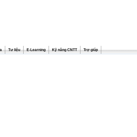
ra
Tư liệu
E-Learning
Kỹ năng CNTT
Trợ giúp