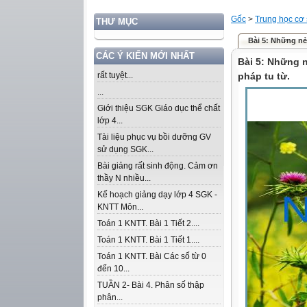
Gốc
>
Trung học cơ
THƯ MỤC
Bài 5: Những nẻ
CÁC Ý KIẾN MỚI NHẤT
Bài 5: Những 
rất tuyệt...
pháp tu từ.
...
Giới thiệu SGK Giáo dục thể chất
lớp 4...
Tài liệu phục vụ bồi dưỡng GV
sử dụng SGK...
Bài giảng rất sinh động. Cảm ơn
thầy N nhiều...
Kế hoạch giảng dạy lớp 4 SGK -
KNTT Môn...
Toán 1 KNTT. Bài 1 Tiết 2....
Toán 1 KNTT. Bài 1 Tiết 1....
Toán 1 KNTT. Bài Các số từ 0
đến 10...
TUẦN 2- Bài 4. Phân số thập
phân...