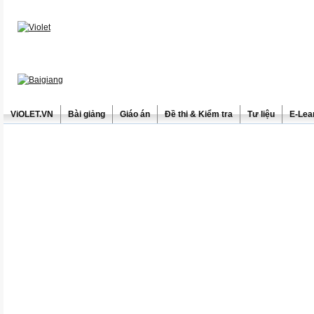
ViOLET.VN
Bài giảng
Giáo án
Đề thi & Kiểm tra
Tư liệu
E-Lea