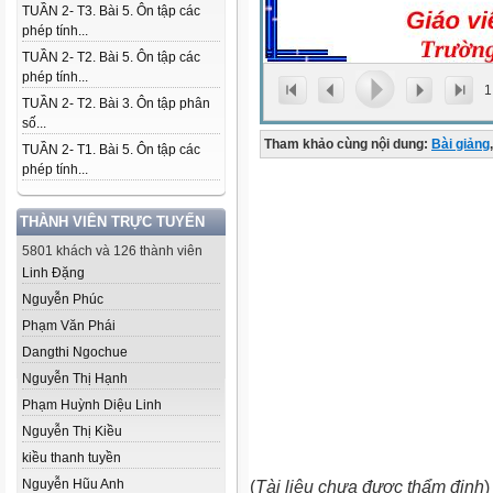
TUẦN 2- T3. Bài 5. Ôn tập các
phép tính...
TUẦN 2- T2. Bài 5. Ôn tập các
phép tính...
1
TUẦN 2- T2. Bài 3. Ôn tập phân
số...
Tham khảo cùng nội dung:
Bài giảng
,
TUẦN 2- T1. Bài 5. Ôn tập các
phép tính...
THÀNH VIÊN TRỰC TUYẾN
5801 khách và 126 thành viên
Linh Đặng
Nguyễn Phúc
Phạm Văn Phái
Dangthi Ngochue
Nguyễn Thị Hạnh
Phạm Huỳnh Diệu Linh
Nguyễn Thị Kiều
kiều thanh tuyền
Nguyễn Hũu Anh
(
Tài liệu chưa được thẩm định
)