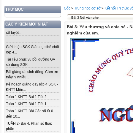
Gốc
>
Trung học cơ sở
>
Kết nối Tri thức 
THƯ MỤC
Bài 3 Nói và nghe
CÁC Ý KIẾN MỚI NHẤT
Bài 3: Yêu thương và chia sẻ - N
rất tuyệt...
nghiệm của em.
...
Giới thiệu SGK Giáo dục thể chất
lớp 4...
Tài liệu phục vụ bồi dưỡng GV
sử dụng SGK...
Bài giảng rất sinh động. Cảm ơn
thầy N nhiều...
Kế hoạch giảng dạy lớp 4 SGK -
KNTT Môn...
Toán 1 KNTT. Bài 1 Tiết 2....
Toán 1 KNTT. Bài 1 Tiết 1....
Toán 1 KNTT. Bài Các số từ 0
đến 10...
TUẦN 2- Bài 4. Phân số thập
phân...