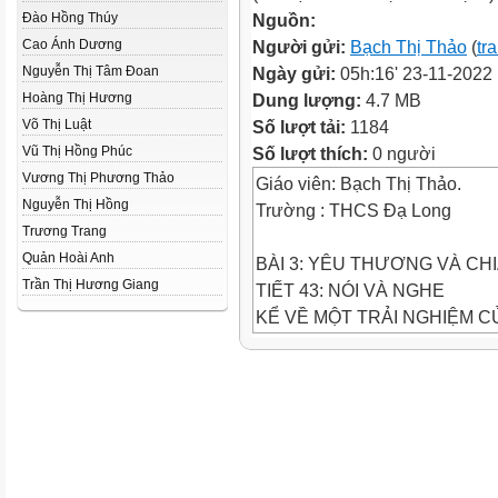
Đào Hồng Thúy
Nguồn:
Cao Ánh Dương
Người gửi:
Bạch Thị Thảo
(
tr
Nguyễn Thị Tâm Đoan
Ngày gửi:
05h:16' 23-11-2022
Hoàng Thị Hương
Dung lượng:
4.7 MB
Võ Thị Luật
Số lượt tải:
1184
Vũ Thị Hồng Phúc
Số lượt thích:
0 người
Vương Thị Phương Thảo
Giáo viên: Bạch Thị Thảo.
Nguyễn Thị Hồng
Trường : THCS Đạ Long
Trương Trang
Quản Hoài Anh
BÀI 3: YÊU THƯƠNG VÀ CHI
Trần Thị Hương Giang
TIẾT 43: NÓI VÀ NGHE
KỂ VỀ MỘT TRẢI NGHIỆM C
I. Củng cố kiến thức
NGƯỜI NÓI
Trước khi nói
Trình bày bài nói