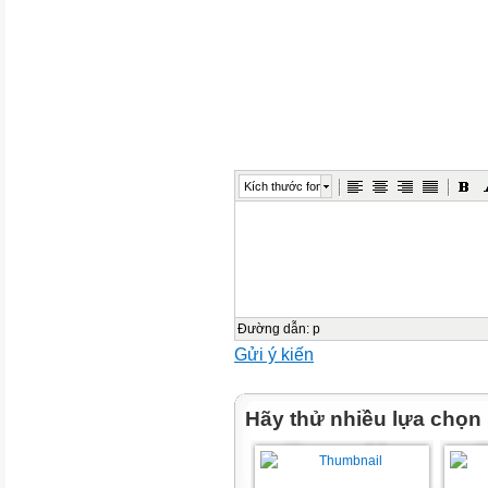
NGƯỜI
Sau
khi
nói
1.Chuẩn bị nội
dung nói
Kích thước font
2. Tập luyện
.
NGHE
Đường dẫn
:
p
Gửi ý kiến
NGƯỜI NÓI
Trước khi nói
Hãy thử nhiều lựa chọn
NGƯỜI
Trình bày Sau