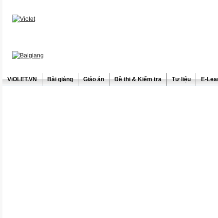
ViOLET.VN
Bài giảng
Giáo án
Đề thi & Kiểm tra
Tư liệu
E-Lea