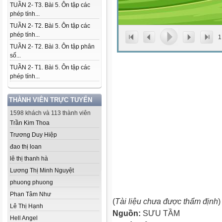
TUẦN 2- T3. Bài 5. Ôn tập các
phép tính...
TUẦN 2- T2. Bài 5. Ôn tập các
phép tính...
1
TUẦN 2- T2. Bài 3. Ôn tập phân
số...
TUẦN 2- T1. Bài 5. Ôn tập các
phép tính...
THÀNH VIÊN TRỰC TUYẾN
1598 khách và 113 thành viên
Trần Kim Thoa
Trương Duy Hiệp
đao thị loan
lê thị thanh hà
Lương Thị Minh Nguyệt
phuong phuong
Phan Tâm Như
(
Tài liệu chưa được thẩm định
)
Lê Thị Hạnh
Nguồn:
SƯU TẦM
Hell Angel