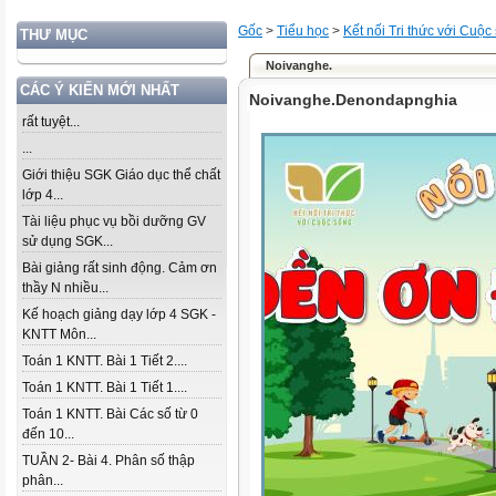
Gốc
>
Tiểu học
>
Kết nối Tri thức với Cuộc
THƯ MỤC
Noivanghe.
CÁC Ý KIẾN MỚI NHẤT
Noivanghe.Denondapnghia
rất tuyệt...
...
Giới thiệu SGK Giáo dục thể chất
lớp 4...
Tài liệu phục vụ bồi dưỡng GV
sử dụng SGK...
Bài giảng rất sinh động. Cảm ơn
thầy N nhiều...
Kế hoạch giảng dạy lớp 4 SGK -
KNTT Môn...
Toán 1 KNTT. Bài 1 Tiết 2....
Toán 1 KNTT. Bài 1 Tiết 1....
Toán 1 KNTT. Bài Các số từ 0
đến 10...
TUẦN 2- Bài 4. Phân số thập
phân...