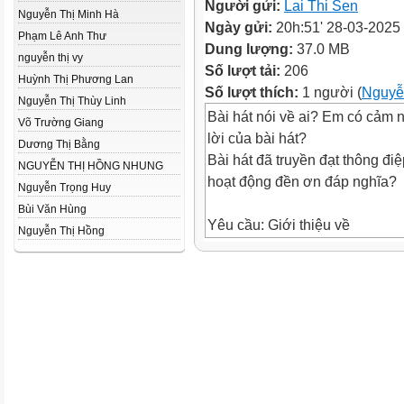
Người gửi:
Lai Thi Sen
Nguyễn Thị Minh Hà
Ngày gửi:
20h:51' 28-03-2025
Phạm Lê Anh Thư
Dung lượng:
37.0 MB
nguyễn thị vy
Số lượt tải:
206
Huỳnh Thị Phương Lan
Số lượt thích:
1 người (
Nguyễ
Nguyễn Thị Thùy Linh
Bài hát nói về ai? Em có cảm n
Võ Trường Giang
lời của bài hát?
Dương Thị Bằng
Bài hát đã truyền đạt thông điệ
NGUYỄN THỊ HỒNG NHUNG
hoạt động đền ơn đáp nghĩa?
Nguyễn Trọng Huy
Bùi Văn Hùng
Yêu cầu: Giới thiệu về
Nguyễn Thị Hồng
một hoạt động đền ơn
đáp nghĩa người có công
với đất nước.
1
Chuẩn bị