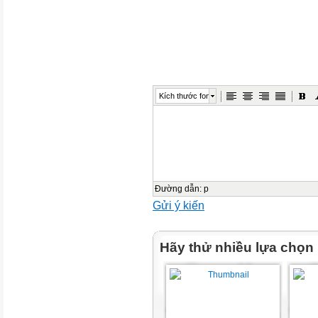
a. Nhớ lại trải nghiệm thực tế 
thân hoặc tìm kiếm thông tin t
báo in, mạng in-tơ-nét,... về n
hoạt động đền ơn đáp nghĩa n
công với đất nước.
Kích thước font
ĐẠI DIỆN NHÓM
TRÌNH BÀY TRƯỚC LỚP
- Đại diện nhóm trình bày trướ
lớp.
- Các học sinh còn lại quan sát
Đường dẫn
:
p
nghe nhóm bạn trình bày.
Gửi ý kiến
- Đánh giá phần trình bày của
nhóm bạn theo các tiêu chí.
Hãy thử nhiều lựa chọn
Ví dụ :
– Dâ ng hương tạ i đà i tưở ng 
– Thă m hỏ i gia đình ngườ i có