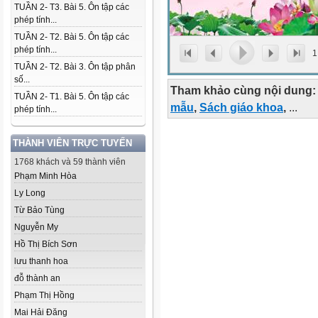
TUẦN 2- T3. Bài 5. Ôn tập các
phép tính...
TUẦN 2- T2. Bài 5. Ôn tập các
phép tính...
1
TUẦN 2- T2. Bài 3. Ôn tập phân
số...
Tham khảo cùng nội dung:
TUẦN 2- T1. Bài 5. Ôn tập các
mẫu
,
Sách giáo khoa
,
...
phép tính...
THÀNH VIÊN TRỰC TUYẾN
1768 khách và 59 thành viên
Phạm Minh Hòa
Ly Long
Từ Bảo Tùng
Nguyễn My
Hồ Thị Bích Sơn
lưu thanh hoa
đỗ thành an
Phạm Thị Hồng
Mai Hải Đăng