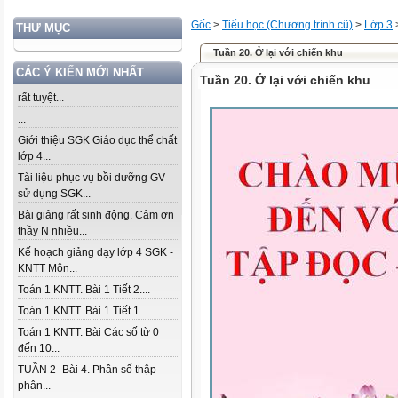
Gốc
>
Tiểu học (Chương trình cũ)
>
Lớp 3
THƯ MỤC
Tuần 20. Ở lại với chiến khu
CÁC Ý KIẾN MỚI NHẤT
Tuần 20. Ở lại với chiến khu
rất tuyệt...
...
Giới thiệu SGK Giáo dục thể chất
lớp 4...
Tài liệu phục vụ bồi dưỡng GV
sử dụng SGK...
Bài giảng rất sinh động. Cảm ơn
thầy N nhiều...
Kế hoạch giảng dạy lớp 4 SGK -
KNTT Môn...
Toán 1 KNTT. Bài 1 Tiết 2....
Toán 1 KNTT. Bài 1 Tiết 1....
Toán 1 KNTT. Bài Các số từ 0
đến 10...
TUẦN 2- Bài 4. Phân số thập
phân...