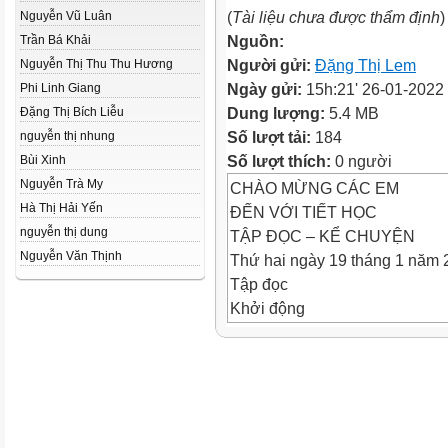
(
Tài liệu chưa được thẩm định
)
Nguyễn Vũ Luân
Nguồn:
Trần Bá Khải
Người gửi:
Đặng Thị Lem
Nguyễn Thị Thu Thu Hương
Ngày gửi:
15h:21' 26-01-2022
Phi Linh Giang
Dung lượng:
5.4 MB
Đặng Thị Bích Liễu
Số lượt tải:
184
nguyễn thị nhung
Số lượt thích:
0 người
Bùi Xinh
Nguyễn Trà My
CHÀO MỪNG CÁC EM
Hà Thị Hải Yến
ĐẾN VỚI TIẾT HỌC
nguyễn thị dung
TẬP ĐỌC – KỂ CHUYỆN
Nguyễn Văn Thịnh
Thứ hai ngày 19 tháng 1 năm 
Tập đọc
Khởi động
Hai Bà Trưng
Bốn em mỗi em đọc một đoạn 
Tập đọc- Kể chuyện
Ở lại với chiến khu
Phùng Quán