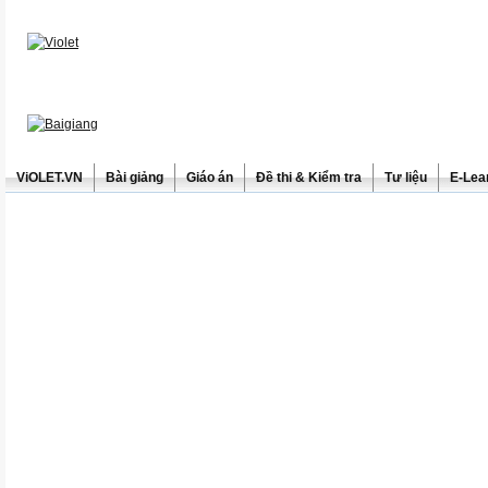
ViOLET.VN
Bài giảng
Giáo án
Đề thi & Kiểm tra
Tư liệu
E-Lea