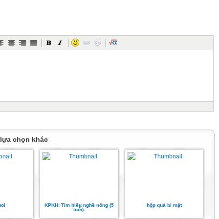
 lựa chọn khác
uoi
KPKH: Tìm hiểu nghề nông (5
hộp quà bí mật
tuổi).