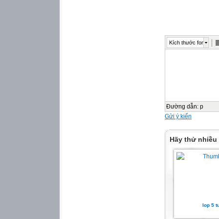
Kích thước font
Đường dẫn
:
p
Gửi ý kiến
Hãy thử nhiều
lop 5 t