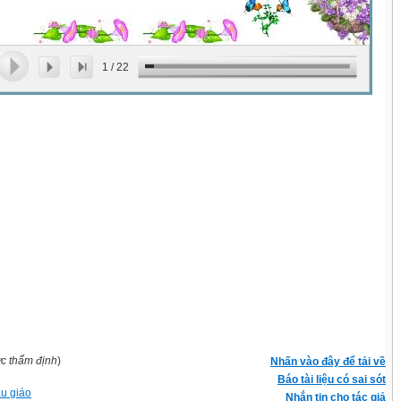
1
/
22
ợc thẩm định
)
Nhấn vào đây để tải về
Báo tài liệu có sai sót
u giáo
Nhắn tin cho tác giả