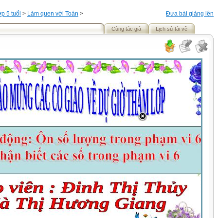
p 5 tuổi
>
Làm quen với Toán
>
Đưa bài giảng lên
Cùng tác giả
Lịch sử tải về