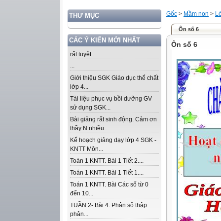
Gốc
>
Mầm non
>
Lớ
THƯ MỤC
Ôn số 6
CÁC Ý KIẾN MỚI NHẤT
Ôn số 6
rất tuyệt...
...
Giới thiệu SGK Giáo dục thể chất
lớp 4...
Tài liệu phục vụ bồi dưỡng GV
sử dụng SGK...
Bài giảng rất sinh động. Cảm ơn
thầy N nhiều...
Kế hoạch giảng dạy lớp 4 SGK -
KNTT Môn...
Toán 1 KNTT. Bài 1 Tiết 2....
Toán 1 KNTT. Bài 1 Tiết 1....
Toán 1 KNTT. Bài Các số từ 0
đến 10...
TUẦN 2- Bài 4. Phân số thập
phân...