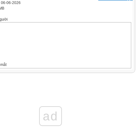
' 06-06-2026
 MB
gười
 mắt
 ứng
từ nguyên
ad
ẩm,