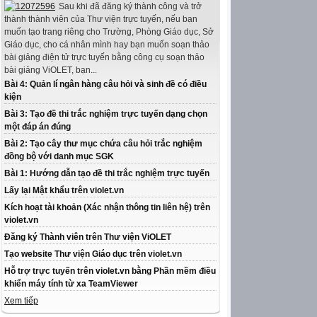
Sau khi đã đăng ký thành công và trở
thành thành viên của Thư viện trực tuyến, nếu bạn
muốn tạo trang riêng cho Trường, Phòng Giáo dục, Sở
Giáo dục, cho cá nhân mình hay bạn muốn soạn thảo
bài giảng điện tử trực tuyến bằng công cụ soạn thảo
bài giảng ViOLET, bạn...
Bài 4: Quản lí ngân hàng câu hỏi và sinh đề có điều
kiện
Bài 3: Tạo đề thi trắc nghiệm trực tuyến dạng chọn
một đáp án đúng
Bài 2: Tạo cây thư mục chứa câu hỏi trắc nghiệm
đồng bộ với danh mục SGK
Bài 1: Hướng dẫn tạo đề thi trắc nghiệm trực tuyến
Lấy lại Mật khẩu trên violet.vn
Kích hoạt tài khoản (Xác nhận thông tin liên hệ) trên
violet.vn
Đăng ký Thành viên trên Thư viện ViOLET
Tạo website Thư viện Giáo dục trên violet.vn
Hỗ trợ trực tuyến trên violet.vn bằng Phần mềm điều
khiển máy tính từ xa TeamViewer
Xem tiếp