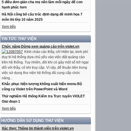
5 điều đơn giản cha mẹ nên làm mỗi ngày để con
hạnh phúc hơn
Hà Nội công bố cấu trúc định dạng đề minh họa 7
môn thi lớp 10 năm 2025
Xem tiếp
TIN TỨC THƯ VIỆN
Chức năng Dừng xem quảng cáo trên violet.vn
Kính chào các thầy, cô! Hiện tại, kinh phí
duy trì hệ thống dựa chủ yếu vào việc đặt quảng cáo
trên hệ thống. Tuy nhiên, đôi khi có gây một số trở ngại
đối với thầy, cô khi truy cập. Vì vậy, để thuận tiện trong
việc sử dụng thư viện hệ thống đã cung cấp chức
năng...
Khắc phục hiện tượng không xuất hiện menu Bộ
công cụ Violet trên PowerPoint và Word
Thử nghiệm Hệ thống Kiểm tra Trực tuyến ViOLET
Giai đoạn 1
Xem tiếp
HƯỚNG DẪN SỬ DỤNG THƯ VIỆN
Xác thực Thông tin thành viên trên violet.vn