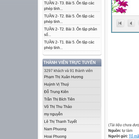
TUẦN 2- T3. Bài 5. Ôn tập các
phép tính...
TUẦN 2- T2. Bài 5. Ôn tập các
phép tính...
TUẦN 2- T2. Bài 3. Ôn tập phân
số...
TUẦN 2- T1. Bài 5. Ôn tập các
phép tính...
THÀNH VIÊN TRỰC TUYẾN
3297 khách và 91 thành viên
Phạm Thị Xuân Hương
Huỳnh Vị Thuý
Đỗ Trung Kiên
Trần Thị Bích Tiên
Võ Thị Thu Thảo
my nguyễn
Lê Thị Thanh Tuyết
(
Tài liệu chưa đư
Nam Phuong
Nguồn:
tự làm
Người gửi:
Tổ mã
Hoai Phuong