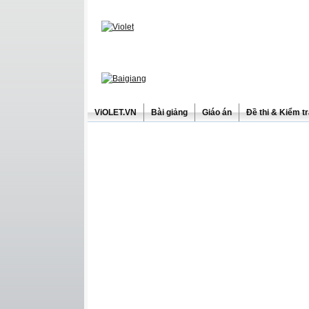
ViOLET.VN
Bài giảng
Giáo án
Đề thi & Kiểm t