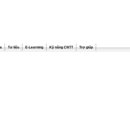
ra
Tư liệu
E-Learning
Kỹ năng CNTT
Trợ giúp