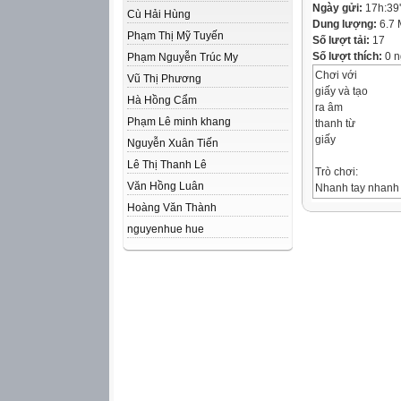
Ngày gửi:
17h:39
Cù Hải Hùng
Dung lượng:
6.7
Phạm Thị Mỹ Tuyến
Số lượt tải:
17
Số lượt thích:
0 n
Phạm Nguyễn Trúc My
Chơi với
Vũ Thị Phương
giấy và tạo
Hà Hồng Cẩm
ra âm
Phạm Lê minh khang
thanh từ
giấy
Nguyễn Xuân Tiến
Lê Thị Thanh Lê
Trò chơi:
Văn Hồng Luân
Nhanh tay nhanh
Nối số tương ứng
Hoàng Văn Thành
nguyenhue hue
TC: Nối số tương
Tạo hình các số 
vật liệu tự nhiên
TC: Tạo nhóm
Nhận xét sản ph
lưu giữ hình ảnh.