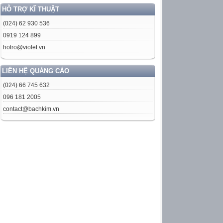
HỖ TRỢ KĨ THUẬT
(024) 62 930 536
0919 124 899
hotro@violet.vn
LIÊN HỆ QUẢNG CÁO
(024) 66 745 632
096 181 2005
contact@bachkim.vn