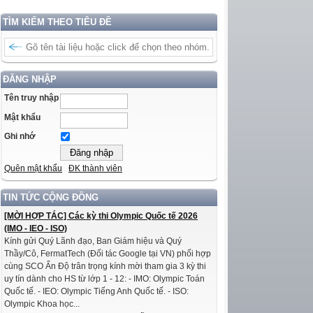
TÌM KIẾM THEO TIÊU ĐỀ
ĐĂNG NHẬP
Tên truy nhập
Mật khẩu
Ghi nhớ
Quên mật khẩu
ĐK thành viên
TIN TỨC CỘNG ĐỒNG
[MỜI HỢP TÁC] Các kỳ thi Olympic Quốc tế 2026
(IMO - IEO - ISO)
Kính gửi Quý Lãnh đạo, Ban Giám hiệu và Quý
Thầy/Cô, FermatTech (Đối tác Google tại VN) phối hợp
cùng SCO Ấn Độ trân trọng kính mời tham gia 3 kỳ thi
uy tín dành cho HS từ lớp 1 - 12: - IMO: Olympic Toán
Quốc tế. - IEO: Olympic Tiếng Anh Quốc tế. - ISO:
Olympic Khoa học...