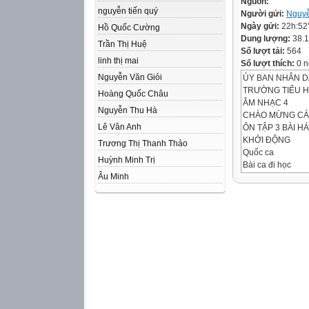
Nguồn:
nguyễn tiến quý
Người gửi:
Nguyễ
Ngày gửi:
22h:52
Hồ Quốc Cường
Dung lượng:
38.
Trần Thị Huệ
Số lượt tải:
564
linh thị mai
Số lượt thích:
0 n
Nguyễn Văn Giỏi
ỦY BAN NHÂN D
TRƯỜNG TIỂU 
Hoàng Quốc Châu
ÂM NHẠC 4
Nguyễn Thu Hà
CHÀO MỪNG CÁC
Lê Vân Anh
ÔN TẬP 3 BÀI H
KHỞI ĐỘNG
Trương Thị Thanh Thảo
Quốc ca
Huỳnh Minh Trị
Bài ca đi học
Âu Minh
Cùng múa hát dướ
Hát kết hợp gõ đ
Sử dụng nhạc cụ
Sử dụng bộ gõ cơ
ÔN BÀI HÁT QUỐ
7
8
Bài ca đi học
9
Cùng múa hát dướ