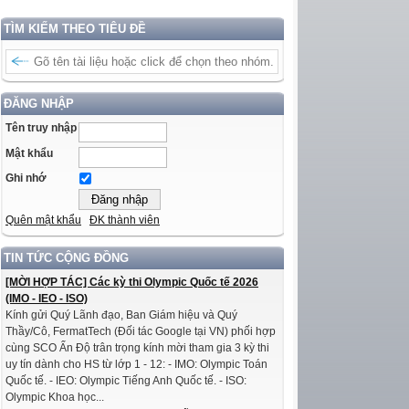
TÌM KIẾM THEO TIÊU ĐỀ
ĐĂNG NHẬP
Tên truy nhập
Mật khẩu
Ghi nhớ
Quên mật khẩu
ĐK thành viên
TIN TỨC CỘNG ĐỒNG
[MỜI HỢP TÁC] Các kỳ thi Olympic Quốc tế 2026
(IMO - IEO - ISO)
Kính gửi Quý Lãnh đạo, Ban Giám hiệu và Quý
Thầy/Cô, FermatTech (Đối tác Google tại VN) phối hợp
cùng SCO Ấn Độ trân trọng kính mời tham gia 3 kỳ thi
uy tín dành cho HS từ lớp 1 - 12: - IMO: Olympic Toán
Quốc tế. - IEO: Olympic Tiếng Anh Quốc tế. - ISO:
Olympic Khoa học...