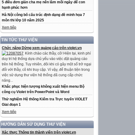
5 điều đơn giản cha mẹ nên làm mỗi ngày để con
hạnh phúc hơn
Hà Nội công bố cấu trúc định dạng đề minh họa 7
môn thi lớp 10 năm 2025
Xem tiếp
TIN TỨC THƯ VIỆN
Chức năng Dừng xem quảng cáo trên violet.vn
Kính chào các thầy, cô! Hiện tại, kinh phí
duy trì hệ thống dựa chủ yếu vào việc đặt quảng cáo
trên hệ thống. Tuy nhiên, đôi khi có gây một số trở ngại
đối với thầy, cô khi truy cập. Vì vậy, để thuận tiện trong
việc sử dụng thư viện hệ thống đã cung cấp chức
năng...
Khắc phục hiện tượng không xuất hiện menu Bộ
công cụ Violet trên PowerPoint và Word
Thử nghiệm Hệ thống Kiểm tra Trực tuyến ViOLET
Giai đoạn 1
Xem tiếp
HƯỚNG DẪN SỬ DỤNG THƯ VIỆN
Xác thực Thông tin thành viên trên violet.vn