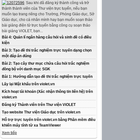
Sau khi đã đăng ký thành công và trở
thành thành viên của Thư viện trực tuyến, nếu bạn
muốn tạo trang riêng cho Trường, Phòng Giáo dục, Sở
Giáo dục, cho cá nhân mình hay bạn muốn soạn thảo
bài giảng điện tử trực tuyến bằng công cụ soạn thảo
bài giảng ViOLET, bạn...
Bài 4: Quản lí ngân hàng câu hỏi và sinh đề có điều
kiện
Bài 3: Tạo đề thi trắc nghiệm trực tuyến dạng chọn
một đáp án đúng
Bài 2: Tạo cây thư mục chứa câu hỏi trắc nghiệm
đồng bộ với danh mục SGK
Bài 1: Hướng dẫn tạo đề thi trắc nghiệm trực tuyến
Lấy lại Mật khẩu trên violet.vn
Kích hoạt tài khoản (Xác nhận thông tin liên hệ) trên
violet.vn
Đăng ký Thành viên trên Thư viện ViOLET
Tạo website Thư viện Giáo dục trên violet.vn
Hỗ trợ trực tuyến trên violet.vn bằng Phần mềm điều
khiển máy tính từ xa TeamViewer
Xem tiếp