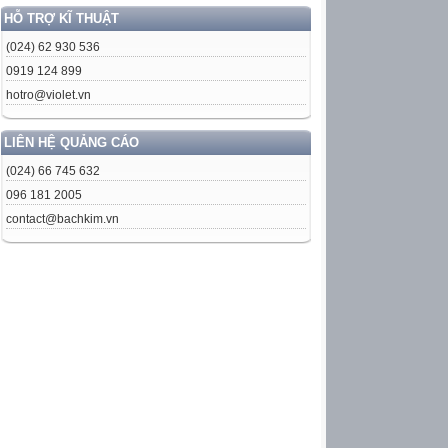
HỖ TRỢ KĨ THUẬT
(024) 62 930 536
0919 124 899
hotro@violet.vn
LIÊN HỆ QUẢNG CÁO
(024) 66 745 632
096 181 2005
contact@bachkim.vn