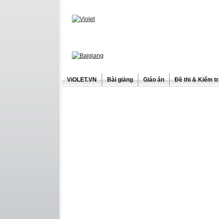
ViOLET.VN
Bài giảng
Giáo án
Đề thi & Kiểm t