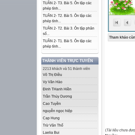
TUẦN 2- T3. Bài 5. Ôn tập các
phép tính...
TUẦN 2- T2. Bài 5. Ôn tập các
phép tính...
TUẦN 2- T2. Bài 3. Ôn tập phân
số...
Tham khảo cùn
TUẦN 2- T1. Bài 5. Ôn tập các
phép tính...
THÀNH VIÊN TRỰC TUYẾN
2213 khách và 51 thành viên
Võ Thị Điều
Vy Văn Hào
Đinh THanh Hiền
Trần Thùy Dương
Cao Tuyền
nguyễn ngọc hiệp
Cap Hung
Trừ Văn Thố
(
Tài liệu chưa đư
Laelia Bui