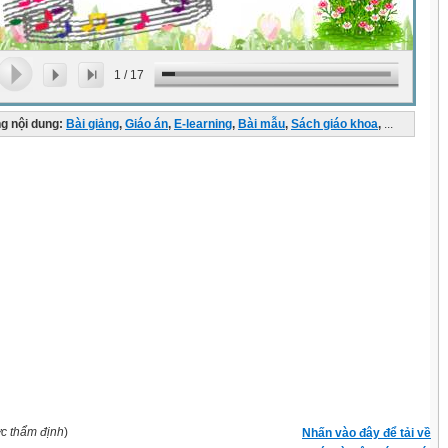
1
/
17
g nội dung:
Bài giảng
,
Giáo án
,
E-learning
,
Bài mẫu
,
Sách giáo khoa
,
...
ợc thẩm định
)
Nhấn vào đây để tải về