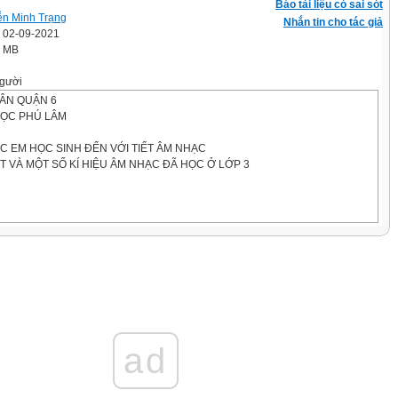
Báo tài liệu có sai sót
n Minh Trạng
Nhắn tin cho tác giả
' 02-09-2021
1 MB
gười
ÂN QUẬN 6
HỌC PHÚ LÂM
 EM HỌC SINH ĐẾN VỚI TIẾT ÂM NHẠC
ÁT VÀ MỘT SỐ KÍ HIỆU ÂM NHẠC ĐÃ HỌC Ở LỚP 3
i trăng
ệm
 gõ đệm
 thể
C CA VIỆT NAM
ad
i trăng