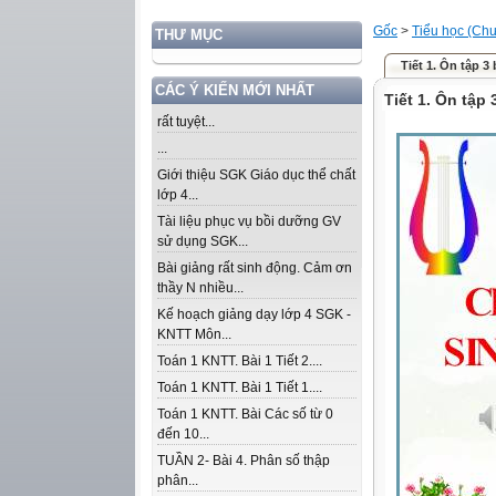
Gốc
>
Tiểu học (Chư
THƯ MỤC
Tiết 1. Ôn tập 3 
CÁC Ý KIẾN MỚI NHẤT
Tiết 1. Ôn tập 
rất tuyệt...
...
Giới thiệu SGK Giáo dục thể chất
lớp 4...
Tài liệu phục vụ bồi dưỡng GV
sử dụng SGK...
Bài giảng rất sinh động. Cảm ơn
thầy N nhiều...
Kế hoạch giảng dạy lớp 4 SGK -
KNTT Môn...
Toán 1 KNTT. Bài 1 Tiết 2....
Toán 1 KNTT. Bài 1 Tiết 1....
Toán 1 KNTT. Bài Các số từ 0
đến 10...
TUẦN 2- Bài 4. Phân số thập
phân...