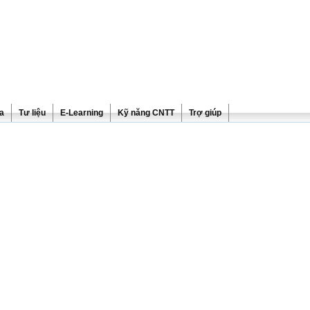
ra
Tư liệu
E-Learning
Kỹ năng CNTT
Trợ giúp