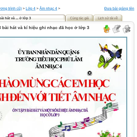
ơng trình cũ)
>
Lớp 4
>
Âm nhạc 4
>
Đưa bài giảng lên
bài hát và ... ở lớp 3
Cùng tác giả
Lịch sử tải về
3 bài hát và kí hiệu ghi nhạc đã học ở lớp 3