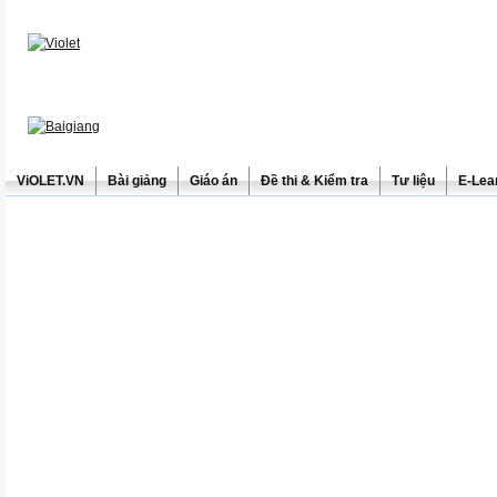
ViOLET.VN
Bài giảng
Giáo án
Đề thi & Kiểm tra
Tư liệu
E-Lea