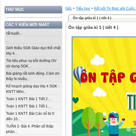
Gốc
>
Tiểu học
>
Kết nối Tri thức với Cuộc
THƯ MỤC
Ôn tập giữa kì 1 ( tiết 4 )
CÁC Ý KIẾN MỚI NHẤT
Ôn tập giữa kì 1 ( tiết 4 )
rất tuyệt...
...
Giới thiệu SGK Giáo dục thể chất
lớp 4...
Tài liệu phục vụ bồi dưỡng GV
sử dụng SGK...
Bài giảng rất sinh động. Cảm ơn
thầy N nhiều...
Kế hoạch giảng dạy lớp 4 SGK -
KNTT Môn...
Toán 1 KNTT. Bài 1 Tiết 2....
Toán 1 KNTT. Bài 1 Tiết 1....
Toán 1 KNTT. Bài Các số từ 0
đến 10...
TUẦN 2- Bài 4. Phân số thập
phân...