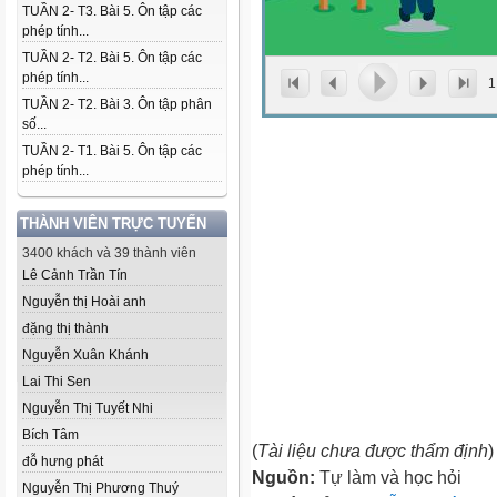
TUẦN 2- T3. Bài 5. Ôn tập các
phép tính...
TUẦN 2- T2. Bài 5. Ôn tập các
phép tính...
1
TUẦN 2- T2. Bài 3. Ôn tập phân
số...
TUẦN 2- T1. Bài 5. Ôn tập các
phép tính...
THÀNH VIÊN TRỰC TUYẾN
3400 khách và 39 thành viên
Lê Cảnh Trần Tín
Nguyễn thị Hoài anh
đặng thị thành
Nguyễn Xuân Khánh
Lai Thi Sen
Nguyễn Thị Tuyết Nhi
Bích Tâm
(
Tài liệu chưa được thẩm định
)
đỗ hưng phát
Nguồn:
Tự làm và học hỏi
Nguyễn Thị Phương Thuý