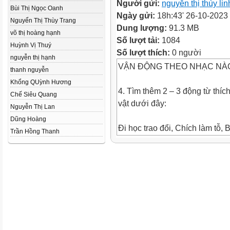
Người gửi:
nguyễn thị thùy lin
Bùi Thị Ngọc Oanh
Ngày gửi:
18h:43' 26-10-2023
Nguyển Thị Thùy Trang
Dung lượng:
91.3 MB
võ thị hoàng hạnh
Số lượt tải:
1084
Huỳnh Vị Thuý
Số lượt thích:
0 người
nguyễn thị hạnh
VẬN ĐỘNG THEO NHẠC NÀ
thanh nguyễn
Khổng QUỳnh Hương
4. Tìm thêm 2 – 3 động từ thíc
Chế Siêu Quang
vật dưới đây:
Nguyễn Thị Lan
Dũng Hoàng
Đi học trao đổi, Chích làm tỗ, 
Trần Hồng Thanh
học, hỏi, trả
hút mật, chui, nhảy, thở, ăn,
đớp (mồi),
lới, suy nghĩ,...
đậu,...
nhìn,...
Lớn nở, đổ,