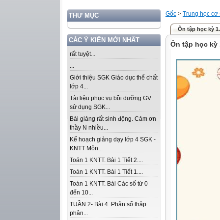
Gốc
>
Trung học cơ
THƯ MỤC
Ôn tập học kỳ 1.
CÁC Ý KIẾN MỚI NHẤT
Ôn tập học kỳ 
rất tuyệt...
...
Giới thiệu SGK Giáo dục thể chất
lớp 4...
Tài liệu phục vụ bồi dưỡng GV
sử dụng SGK...
Bài giảng rất sinh động. Cảm ơn
thầy N nhiều...
Kế hoạch giảng dạy lớp 4 SGK -
KNTT Môn...
Toán 1 KNTT. Bài 1 Tiết 2....
Toán 1 KNTT. Bài 1 Tiết 1....
Toán 1 KNTT. Bài Các số từ 0
đến 10...
TUẦN 2- Bài 4. Phân số thập
phân...