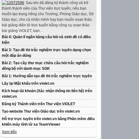
Sau khi đã đăng ký thành công và trở
thành thành viên của Thư viện trực tuyến, nếu bạn
muốn tạo trang riêng cho Trường, Phòng Giáo dục, Sở
Giáo dục, cho cá nhân mình hay bạn muốn soạn thảo
bài giảng điện tử trực tuyến bằng công cụ soạn thảo
bài giảng ViOLET, bạn...
Bài 4: Quản lí ngân hàng câu hỏi và sinh đề có điều
kiện
Bài 3: Tạo đề thi trắc nghiệm trực tuyến dạng chọn
một đáp án đúng
Bài 2: Tạo cây thư mục chứa câu hỏi trắc nghiệm
đồng bộ với danh mục SGK
Bài 1: Hướng dẫn tạo đề thi trắc nghiệm trực tuyến
Lấy lại Mật khẩu trên violet.vn
Kích hoạt tài khoản (Xác nhận thông tin liên hệ) trên
violet.vn
Đăng ký Thành viên trên Thư viện ViOLET
Tạo website Thư viện Giáo dục trên violet.vn
Hỗ trợ trực tuyến trên violet.vn bằng Phần mềm điều
khiển máy tính từ xa TeamViewer
Xem tiếp