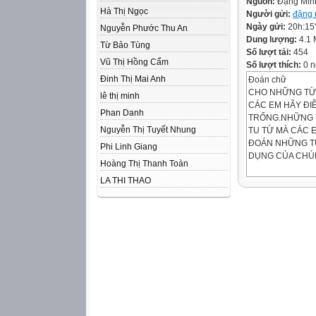
Nguồn:
Đặng Min
Hà Thị Ngọc
Người gửi:
đặng 
Ngày gửi:
20h:15
Nguyễn Phước Thu An
Dung lượng:
4.1
Từ Bảo Tùng
Số lượt tải:
454
Vũ Thị Hồng Cẩm
Số lượt thích:
0 n
Đinh Thị Mai Anh
Đoán chữ
CHO NHỮNG TỪ 
lê thị minh
CÁC EM HÃY ĐI
Phan Danh
TRỐNG.NHỮNG T
Nguyễn Thị Tuyết Nhung
TU TỪ MÀ CÁC 
ĐOÁN NHỮNG T
Phi Linh Giang
DỤNG CỦA CHÚ
Hoàng Thị Thanh Toàn
LA THI THAO
nh_n _óa
ĐÁP ÁN:NHÂN 
TÁC DỤNG :- Phép
hay đồng vật đều
lại cho người đọc
nhân hóa giúp cho
những suy nghĩ h
S_ SA_ _
Đáp án: so sánh
TÁC DỤNG:So sán