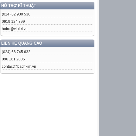
HỖ TRỢ KĨ THUẬT
(024) 62 930 536
0919 124 899
hotro@violet.vn
LIÊN HỆ QUẢNG CÁO
(024) 66 745 632
096 181 2005
contact@bachkim.vn