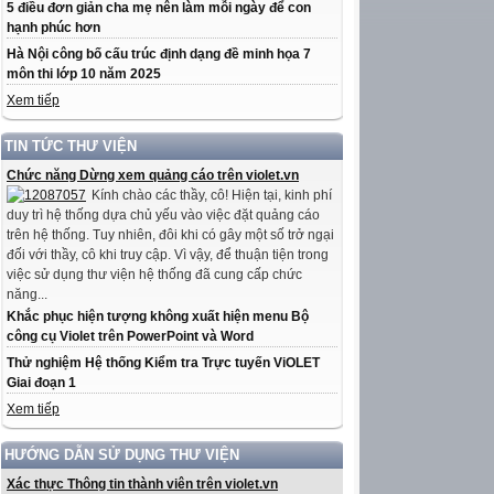
5 điều đơn giản cha mẹ nên làm mỗi ngày để con
hạnh phúc hơn
Hà Nội công bố cấu trúc định dạng đề minh họa 7
môn thi lớp 10 năm 2025
Xem tiếp
TIN TỨC THƯ VIỆN
Chức năng Dừng xem quảng cáo trên violet.vn
Kính chào các thầy, cô! Hiện tại, kinh phí
duy trì hệ thống dựa chủ yếu vào việc đặt quảng cáo
trên hệ thống. Tuy nhiên, đôi khi có gây một số trở ngại
đối với thầy, cô khi truy cập. Vì vậy, để thuận tiện trong
việc sử dụng thư viện hệ thống đã cung cấp chức
năng...
Khắc phục hiện tượng không xuất hiện menu Bộ
công cụ Violet trên PowerPoint và Word
Thử nghiệm Hệ thống Kiểm tra Trực tuyến ViOLET
Giai đoạn 1
Xem tiếp
HƯỚNG DẪN SỬ DỤNG THƯ VIỆN
Xác thực Thông tin thành viên trên violet.vn