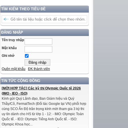
TÌM KIẾM THEO TIÊU ĐỀ
ĐĂNG NHẬP
Tên truy nhập
Mật khẩu
Ghi nhớ
Quên mật khẩu
ĐK thành viên
TIN TỨC CỘNG ĐỒNG
[MỜI HỢP TÁC] Các kỳ thi Olympic Quốc tế 2026
(IMO - IEO - ISO)
Kính gửi Quý Lãnh đạo, Ban Giám hiệu và Quý
Thầy/Cô, FermatTech (Đối tác Google tại VN) phối hợp
cùng SCO Ấn Độ trân trọng kính mời tham gia 3 kỳ thi
uy tín dành cho HS từ lớp 1 - 12: - IMO: Olympic Toán
Quốc tế. - IEO: Olympic Tiếng Anh Quốc tế. - ISO:
Olympic Khoa học...