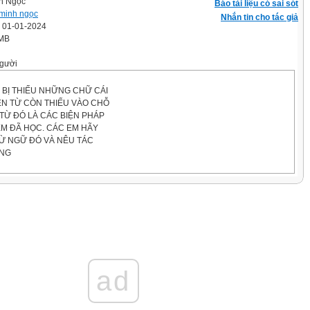
h Ngọc
Báo tài liệu có sai sót
minh ngọc
Nhắn tin cho tác giả
' 01-01-2024
 MB
gười
BỊ THIẾU NHỮNG CHỮ CÁI
ỀN TỪ CÒN THIẾU VÀO CHỖ
Ừ ĐÓ LÀ CÁC BIỆN PHÁP
EM ĐÃ HỌC. CÁC EM HÃY
Ừ NGỮ ĐÓ VÀ NÊU TÁC
NG
HOÁ
 nhân hóa giúp cho các loại đồ vật, cây cối
 trở nên sinh động hơn trong suy nghĩ, đem
 cảm giác gần gũi, thân thiết hơn. - Phép
 các đồ vật, sự vật có thể biểu hiện được
ay bày tỏ được tình cảm của con người.
ad
h được sử dụng nhằm làm nổi bật lên