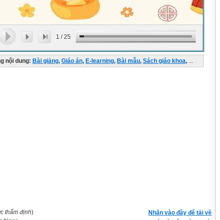
1
/
25
g nội dung:
Bài giảng
,
Giáo án
,
E-learning
,
Bài mẫu
,
Sách giáo khoa
,
...
ợc thẩm định
)
Nhấn vào đây để tải về