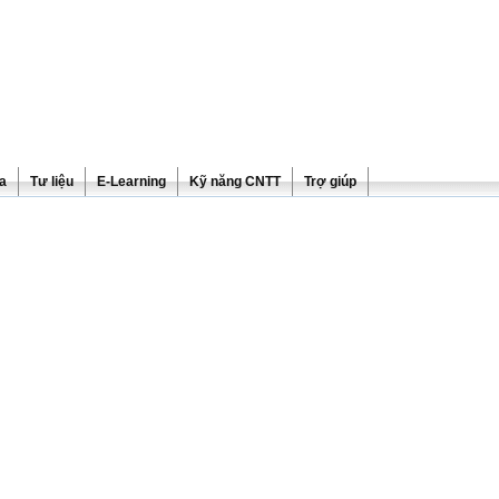
ra
Tư liệu
E-Learning
Kỹ năng CNTT
Trợ giúp