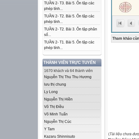
TUẦN 2- T3. Bài 5. Ôn tập các
phép tính...
TUẦN 2- T2. Bài 5. Ôn tập các
phép tính...
TUẦN 2- T2. Bài 3. Ôn tập phân
số...
Tham khảo cùn
TUẦN 2- T1. Bài 5. Ôn tập các
phép tính...
THÀNH VIÊN TRỰC TUYẾN
1670 khách và 64 thành viên
Nguyễn Thị Thu Thu Hương
lưu thị chung
Ly Long
Nguyễn Thị Hiền
Võ Thị Điều
Võ Minh Tuấn
Nguyễn Thị Cúc
Y Tam
(
Tài liệu chưa đư
Kazaru Shinnisuto