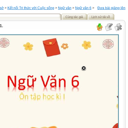
 sở
>
Kết nối Tri thức với Cuộc sống
>
Ngữ văn
>
Ngữ văn 6
>
Đưa bài giảng lên
Cùng tác giả
Lịch sử tải về
1.