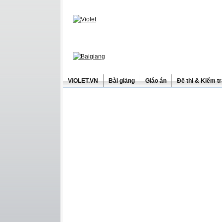
ViOLET.VN
Bài giảng
Giáo án
Đề thi & Kiểm t