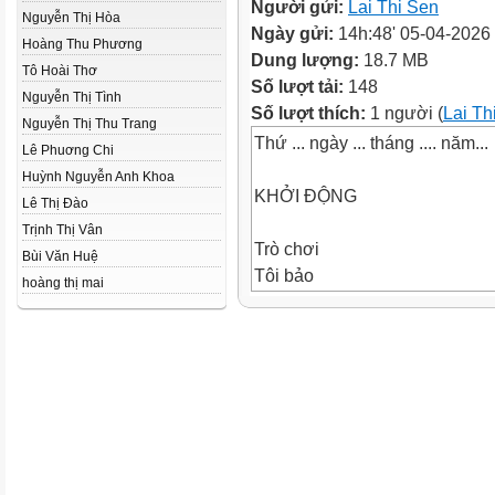
Người gửi:
Lai Thi Sen
Nguyễn Thị Hòa
Ngày gửi:
14h:48' 05-04-2026
Hoàng Thu Phương
Dung lượng:
18.7 MB
Tô Hoài Thơ
Số lượt tải:
148
Nguyễn Thị Tình
Số lượt thích:
1 người (
Lai Th
Nguyễn Thị Thu Trang
Thứ ... ngày ... tháng .... năm...
Lê Phuơng Chi
Huỳnh Nguyễn Anh Khoa
KHỞI ĐỘNG
Lê Thị Đào
Trịnh Thị Vân
Trò chơi
Bùi Văn Huệ
Tôi bảo
hoàng thị mai
Nói về chiều
cao của em
chị so
với em.
chị.
Em