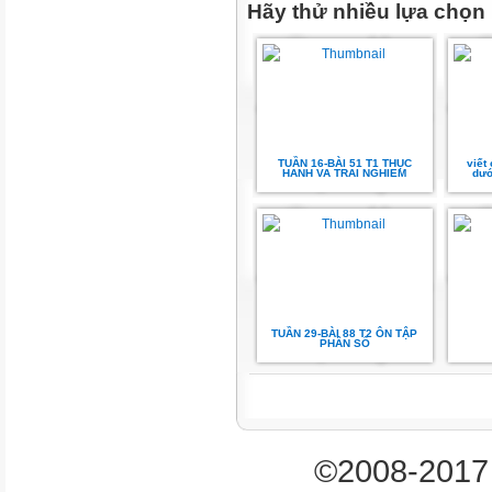
sau nhé!!!!
Hãy thử nhiều lựa chọn
1
Dựa vào tóm tắt dưới đây, thay 
từ thích hợp rồi giải bài toán đo
TUẦN 16-BÀI 51 T1 THỤC
viết
HANH VA TRAI NGHIEM
dướ
Bài toán: Có ba bao gạo. Bao t
Bao thứ hai .?. bao thứ nhất 
2,5 kg. Hỏi ba bao gạo cân nặn
THẢO LUẬN
NHÓM ĐÔI
TUẦN 29-BÀI 88 T2 ÔN TẬP
PHÂN SỐ
1
Bàitoán:
toán:Có
©2008-2017 
Cóba