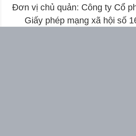
babao
Đơn vị chủ quản: Công ty Cổ p
baogạo.
gạo.Bao
Giấy phép mạng xã hội số 
Baothứ
thứnhất
nhấtcân
cânnặng
nặng10
10
Bài
kg.Bao
Baothứ
thứhai
hainhẹ
.?. bao
nhất
kg2,5
nhưng
.?.