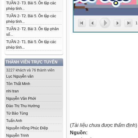
TUẦN 2- T3. Bài 5. Ôn tập các
phép tính...
TUẦN 2- T2. Bài 5. Ôn tập các
phép tính...
1
TUẦN 2- T2. Bài 3. Ôn tập phân
số...
TUẦN 2- T1. Bài 5. Ôn tập các
phép tính...
THÀNH VIÊN TRỰC TUYẾN
3227 khách và 76 thành viên
Lục Nguyễn văn
Tôn Thất Minh
nhi tran
Nguyễn Văn Phới
Đào Thị Thu Hường
Từ Bảo Tùng
Tuấn Anh
(
Tài liệu chưa được thẩm định
)
Nguyễn Hồng Phúc Điệp
Nguồn:
Nguyễn Trinh