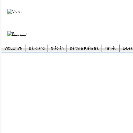
ViOLET.VN
Bài giảng
Giáo án
Đề thi & Kiểm tra
Tư liệu
E-Lea