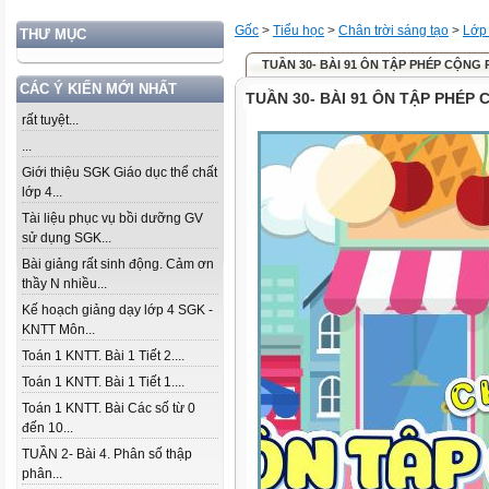
Gốc
>
Tiểu học
>
Chân trời sáng tạo
>
Lớp
THƯ MỤC
TUẦN 30- BÀI 91 ÔN TẬP PHÉP CỘNG
CÁC Ý KIẾN MỚI NHẤT
TUẦN 30- BÀI 91 ÔN TẬP PHÉP
rất tuyệt...
...
Giới thiệu SGK Giáo dục thể chất
lớp 4...
Tài liệu phục vụ bồi dưỡng GV
sử dụng SGK...
Bài giảng rất sinh động. Cảm ơn
thầy N nhiều...
Kế hoạch giảng dạy lớp 4 SGK -
KNTT Môn...
Toán 1 KNTT. Bài 1 Tiết 2....
Toán 1 KNTT. Bài 1 Tiết 1....
Toán 1 KNTT. Bài Các số từ 0
đến 10...
TUẦN 2- Bài 4. Phân số thập
phân...