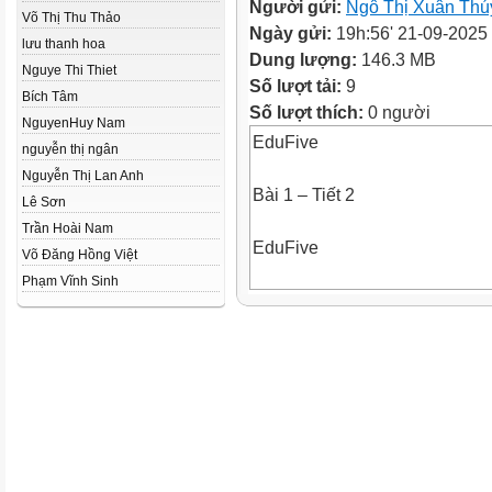
Người gửi:
Ngô Thị Xuân Thú
Võ Thị Thu Thảo
Ngày gửi:
19h:56' 21-09-2025
lưu thanh hoa
Dung lượng:
146.3 MB
Nguye Thi Thiet
Số lượt tải:
9
Bích Tâm
Số lượt thích:
0 người
NguyenHuy Nam
EduFive
nguyễn thị ngân
Nguyễn Thị Lan Anh
Bài 1 – Tiết 2
Lê Sơn
Trần Hoài Nam
EduFive
Võ Đăng Hồng Việt
Phạm Vĩnh Sinh
KHỞI
ĐỘNG
Câu 1: Tính nhanh
800 + 615 + 200 =
1415
1615
815