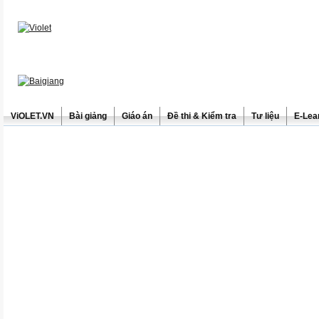
ViOLET.VN
Bài giảng
Giáo án
Đề thi & Kiểm tra
Tư liệu
E-Lea