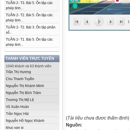
TUẦN 2- T3. Bài 5. Ôn tập các
phép tính...
TUẦN 2- T2. Bài 5. Ôn tập các
phép tính...
1
TUẦN 2- T2. Bài 3. Ôn tập phân
số...
TUẦN 2- T1. Bài 5. Ôn tập các
phép tính...
THÀNH VIÊN TRỰC TUYẾN
1040 khách và 63 thành viên
Trần Thị Hương
Chu Thanh Tuyền
Nguyễn Thị Khánh Minh
Nguyễn Thị Bích Trâm
Trương Thị Mỹ Lệ
Vũ Xuân Hoàn
Trần Ngọc Hải
(
Tài liệu chưa được thẩm định
)
Nguyễn Hồ Ngọc Khánh
Nguồn:
khuc van si