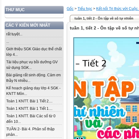
Gốc
>
Tiểu học
>
Kết nối Tri thức với Cuộc
THƯ MỤC
tuần 1, tiết 2 - Ôn tập về số tự nhiên
CÁC Ý KIẾN MỚI NHẤT
tuần 1, tiết 2 - Ôn tập về số tự n
rất tuyệt...
...
Giới thiệu SGK Giáo dục thể chất
lớp 4...
Tài liệu phục vụ bồi dưỡng GV
sử dụng SGK...
Bài giảng rất sinh động. Cảm ơn
thầy N nhiều...
Kế hoạch giảng dạy lớp 4 SGK -
KNTT Môn...
Toán 1 KNTT. Bài 1 Tiết 2....
Toán 1 KNTT. Bài 1 Tiết 1....
Toán 1 KNTT. Bài Các số từ 0
đến 10...
TUẦN 2- Bài 4. Phân số thập
phân...