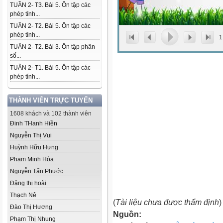
TUẦN 2- T3. Bài 5. Ôn tập các
phép tính...
TUẦN 2- T2. Bài 5. Ôn tập các
phép tính...
1
TUẦN 2- T2. Bài 3. Ôn tập phân
số...
TUẦN 2- T1. Bài 5. Ôn tập các
phép tính...
THÀNH VIÊN TRỰC TUYẾN
1608 khách và 102 thành viên
Đinh THanh Hiền
Nguyễn Thị Vui
Huỳnh Hữu Hưng
Phạm Minh Hòa
Nguyễn Tấn Phước
Đặng thị hoài
Thạch Nê
(
Tài liệu chưa được thẩm định
)
Đào Thị Hương
Nguồn:
Phạm Thị Nhung