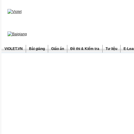
ViOLET.VN
Bài giảng
Giáo án
Đề thi & Kiểm tra
Tư liệu
E-Lea