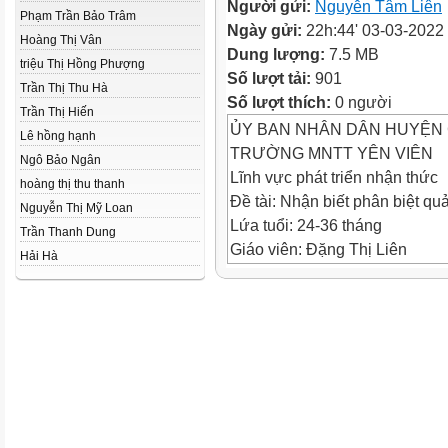
Người gửi:
Nguyễn Tâm Liên
Phạm Trần Bảo Trâm
Ngày gửi:
22h:44' 03-03-2022
Hoàng Thị Vân
Dung lượng:
7.5 MB
triệu Thị Hồng Phượng
Số lượt tải:
901
Trần Thị Thu Hà
Số lượt thích:
0 người
Trần Thị Hiến
ỦY BAN NHÂN DÂN HUYỆN 
Lê hồng hạnh
TRƯỜNG MNTT YÊN VIÊN
Ngô Bảo Ngân
Lĩnh vực phát triển nhận thức
hoàng thị thu thanh
Đề tài: Nhận biết phân biệt qu
Nguyễn Thị Mỹ Loan
Lứa tuổi: 24-36 tháng
Trần Thanh Dung
Giáo viên: Đặng Thị Liên
Hải Hà
Đây là quả gì?
Quả gì đây?
Quả này tên gì?
Đây là quả gì?
Quả gì đây?
Quả này tên gì?
Quay
Thi xem ai nhanh