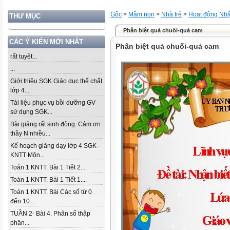
Gốc
>
Mầm non
>
Nhà trẻ
>
Hoạt động Nhậ
THƯ MỤC
Phân biệt quả chuối-quả cam
CÁC Ý KIẾN MỚI NHẤT
Phân biệt quả chuối-quả cam
rất tuyệt...
...
Giới thiệu SGK Giáo dục thể chất
lớp 4...
Tài liệu phục vụ bồi dưỡng GV
sử dụng SGK...
Bài giảng rất sinh động. Cảm ơn
thầy N nhiều...
Kế hoạch giảng dạy lớp 4 SGK -
KNTT Môn...
Toán 1 KNTT. Bài 1 Tiết 2....
Toán 1 KNTT. Bài 1 Tiết 1....
Toán 1 KNTT. Bài Các số từ 0
đến 10...
TUẦN 2- Bài 4. Phân số thập
phân...