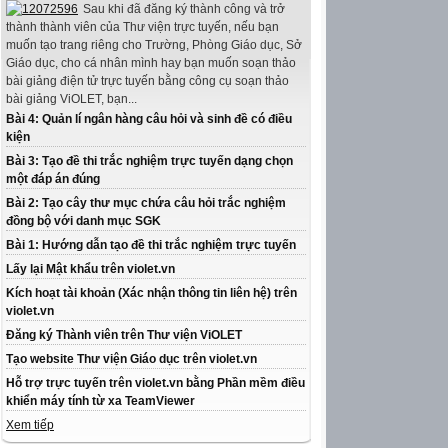
Sau khi đã đăng ký thành công và trở
thành thành viên của Thư viện trực tuyến, nếu bạn
muốn tạo trang riêng cho Trường, Phòng Giáo dục, Sở
Giáo dục, cho cá nhân mình hay bạn muốn soạn thảo
bài giảng điện tử trực tuyến bằng công cụ soạn thảo
bài giảng ViOLET, bạn...
Bài 4: Quản lí ngân hàng câu hỏi và sinh đề có điều
kiện
Bài 3: Tạo đề thi trắc nghiệm trực tuyến dạng chọn
một đáp án đúng
Bài 2: Tạo cây thư mục chứa câu hỏi trắc nghiệm
đồng bộ với danh mục SGK
Bài 1: Hướng dẫn tạo đề thi trắc nghiệm trực tuyến
Lấy lại Mật khẩu trên violet.vn
Kích hoạt tài khoản (Xác nhận thông tin liên hệ) trên
violet.vn
Đăng ký Thành viên trên Thư viện ViOLET
Tạo website Thư viện Giáo dục trên violet.vn
Hỗ trợ trực tuyến trên violet.vn bằng Phần mềm điều
khiển máy tính từ xa TeamViewer
Xem tiếp