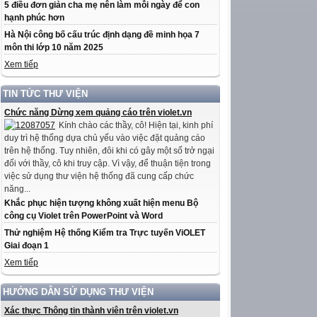
5 điều đơn giản cha mẹ nên làm mỗi ngày để con
hạnh phúc hơn
Hà Nội công bố cấu trúc định dạng đề minh họa 7
môn thi lớp 10 năm 2025
Xem tiếp
TIN TỨC THƯ VIỆN
Chức năng Dừng xem quảng cáo trên violet.vn
Kính chào các thầy, cô! Hiện tại, kinh phí
duy trì hệ thống dựa chủ yếu vào việc đặt quảng cáo
trên hệ thống. Tuy nhiên, đôi khi có gây một số trở ngại
đối với thầy, cô khi truy cập. Vì vậy, để thuận tiện trong
việc sử dụng thư viện hệ thống đã cung cấp chức
năng...
Khắc phục hiện tượng không xuất hiện menu Bộ
công cụ Violet trên PowerPoint và Word
Thử nghiệm Hệ thống Kiểm tra Trực tuyến ViOLET
Giai đoạn 1
Xem tiếp
HƯỚNG DẪN SỬ DỤNG THƯ VIỆN
Xác thực Thông tin thành viên trên violet.vn