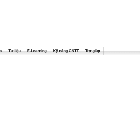
ra
Tư liệu
E-Learning
Kỹ năng CNTT
Trợ giúp