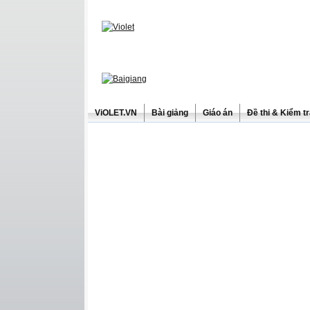
ViOLET.VN
Bài giảng
Giáo án
Đề thi & Kiểm t