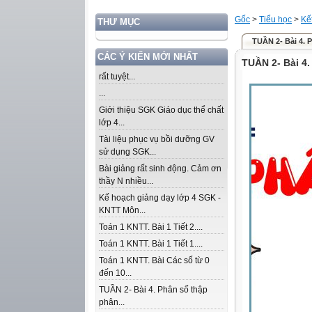
Gốc
>
Tiểu học
>
Kế
THƯ MỤC
TUẦN 2- Bài 4. 
CÁC Ý KIẾN MỚI NHẤT
TUẦN 2- Bài 4
rất tuyệt...
...
Giới thiệu SGK Giáo dục thể chất
lớp 4...
Tài liệu phục vụ bồi dưỡng GV
sử dụng SGK...
Bài giảng rất sinh động. Cảm ơn
thầy N nhiều...
Kế hoạch giảng dạy lớp 4 SGK -
KNTT Môn...
Toán 1 KNTT. Bài 1 Tiết 2....
Toán 1 KNTT. Bài 1 Tiết 1....
Toán 1 KNTT. Bài Các số từ 0
đến 10...
TUẦN 2- Bài 4. Phân số thập
phân...