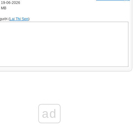
' 19-06-2026
8 MB
gười (
Lai Thi Sen
)
ế n r ồ i,
 nông dân
ủ nhé!
ad