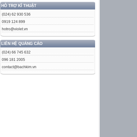
HỖ TRỢ KĨ THUẬT
(024) 62 930 536
0919 124 899
hotro@violet.vn
LIÊN HỆ QUẢNG CÁO
(024) 66 745 632
096 181 2005
contact@bachkim.vn