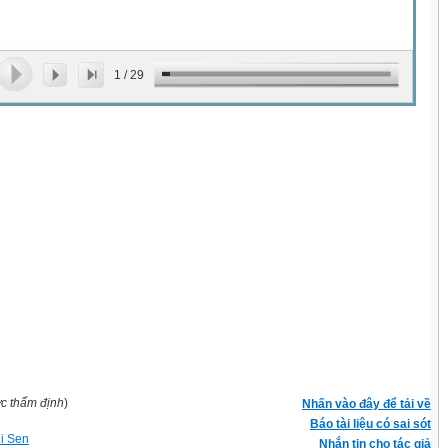
1
/
29
ợc thẩm định
)
Nhấn vào đây để tải về
Báo tài liệu có sai sót
hi Sen
Nhắn tin cho tác giả