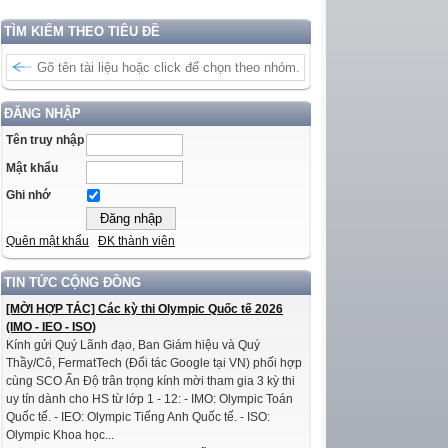
TÌM KIẾM THEO TIÊU ĐỀ
ĐĂNG NHẬP
Tên truy nhập
Mật khẩu
Ghi nhớ
Quên mật khẩu
ĐK thành viên
TIN TỨC CỘNG ĐỒNG
[MỜI HỢP TÁC] Các kỳ thi Olympic Quốc tế 2026
(IMO - IEO - ISO)
Kính gửi Quý Lãnh đạo, Ban Giám hiệu và Quý
Thầy/Cô, FermatTech (Đối tác Google tại VN) phối hợp
cùng SCO Ấn Độ trân trọng kính mời tham gia 3 kỳ thi
uy tín dành cho HS từ lớp 1 - 12: - IMO: Olympic Toán
Quốc tế. - IEO: Olympic Tiếng Anh Quốc tế. - ISO:
Olympic Khoa học...