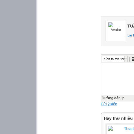
𝟏𝟏 𝟏𝟏
<
ẠI
TUẦ
om
Lai 
<>=
𝟐𝟓 𝟐𝟓
?
Kích thước font
𝟔
𝟏𝟑
>
<>=
𝟖
Đường dẫn
:
p
? 𝟏
Gửi ý kiến
𝟏𝟕
ẠI
Hãy thử nhiều
om
<