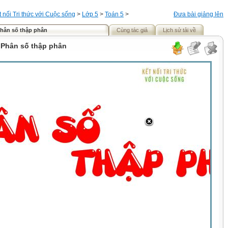
t nối Tri thức với Cuộc sống
>
Lớp 5
>
Toán 5
>
Đưa bài giảng lên
Phân số thập phân
Cùng tác giả
Lịch sử tải về
. Phân số thập phân