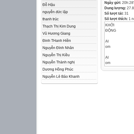
Ngày gửi:
20h:28
Đỗ Hậu
Dung lượng:
27.
nguyễn đức lập
Số lượt tải:
31
Số lượt thích:
1 n
thanh trúc
KHỞI
Thạch Thị Kim Dung
ĐỘNG
Vũ Hương Giang
Đinh THanh Hiền
ẠI
om
Nguyễn Đình Nhân
Nguyễn Thị Kiều
ẠI
Nguyễn Thành nghị
om
Dương Hồng Phúc
Mùa thu ho ạ ch đ 
Nguyễn Lê Bảo Khanh
em hãy giúp bác
thu ho ạ ch rau c 
ẠI
om
<>=
𝟒
𝟏𝟎
?