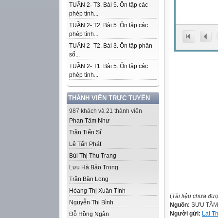
TUẦN 2- T3. Bài 5. Ôn tập các
phép tính...
TUẦN 2- T2. Bài 5. Ôn tập các
phép tính...
TUẦN 2- T2. Bài 3. Ôn tập phân
số...
TUẦN 2- T1. Bài 5. Ôn tập các
phép tính...
THÀNH VIÊN TRỰC TUYẾN
987 khách và 21 thành viên
Phan Tâm Như
Trần Tiến Sĩ
Lê Tấn Phát
Bùi Thị Thu Trang
Lưu Hà Bảo Trọng
Trần Băn Long
Hòang Thị Xuân Tình
(
Tài liệu chưa đư
Nguyễn Thị Bình
Nguồn:
SƯU TẦM
Người gửi:
Lai T
Đỗ Hồng Ngân