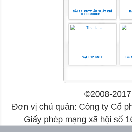
phản ứng hạt nhân
BÀI 12. KNTT. ÁP SUẤT KHÍ
Bà
nhân nào?
THEO MHĐHPT...
hạt nhân không?
như thế nào?
BÀI 22:
Vật lí 12 KNTT
Bai
PHẢN ỨNG HẠT NHÂN VÀ
NĂNG LƯỢNG LIÊN KẾT
NỘI DUNG BÀI HỌC
©2008-2017 
I
Đơn vị chủ quản: Công ty Cổ p
Phản ứng hạt nhân
Giấy phép mạng xã hội số 
II