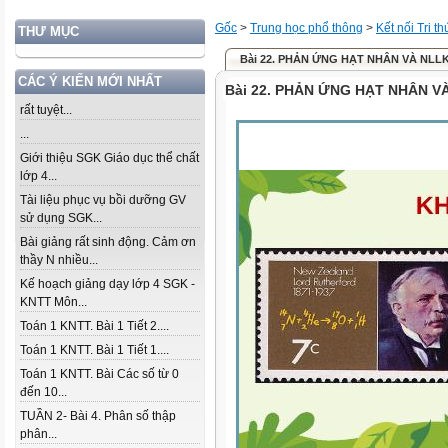
Gốc
>
Trung học phổ thông
>
Kết nối Tri t
THƯ MỤC
Bài 22. PHẢN ỨNG HẠT NHÂN VÀ NLLK-
CÁC Ý KIẾN MỚI NHẤT
Bài 22. PHẢN ỨNG HẠT NHÂN VÀ
rất tuyệt...
...
Giới thiệu SGK Giáo dục thể chất
lớp 4...
Tài liệu phục vụ bồi dưỡng GV
sử dụng SGK...
Bài giảng rất sinh động. Cảm ơn
thầy N nhiều...
Kế hoạch giảng dạy lớp 4 SGK -
KNTT Môn...
Toán 1 KNTT. Bài 1 Tiết 2....
Toán 1 KNTT. Bài 1 Tiết 1....
Toán 1 KNTT. Bài Các số từ 0
đến 10...
TUẦN 2- Bài 4. Phân số thập
phân...