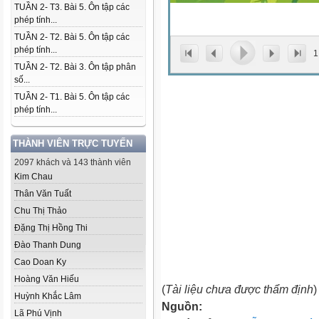
TUẦN 2- T3. Bài 5. Ôn tập các
phép tính...
TUẦN 2- T2. Bài 5. Ôn tập các
phép tính...
1
TUẦN 2- T2. Bài 3. Ôn tập phân
số...
TUẦN 2- T1. Bài 5. Ôn tập các
phép tính...
THÀNH VIÊN TRỰC TUYẾN
2097 khách và 143 thành viên
Kim Chau
Thân Văn Tuất
Chu Thị Thảo
Đặng Thị Hồng Thi
Đào Thanh Dung
Cao Doan Ky
Hoàng Văn Hiếu
(
Tài liệu chưa được thẩm định
)
Huỳnh Khắc Lâm
Nguồn:
Lã Phú Vịnh