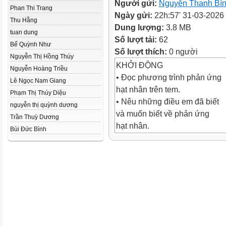
Người gửi:
Nguyễn Thanh Bì
Phan Thi Trang
Ngày gửi:
22h:57' 31-03-2026
Thu Hằng
Dung lượng:
3.8 MB
tuan dung
Số lượt tải:
62
Bế Quỳnh Như
Số lượt thích:
0 người
Nguyễn Thị Hồng Thúy
KHỞI ĐỘNG
Nguyễn Hoàng Triều
• Đọc phương trình phản ứng
Lê Ngọc Nam Giang
hạt nhân trên tem.
Phạm Thị Thúy Diệu
• Nêu những điều em đã biết
nguyễn thị quỳnh dương
và muốn biết về phản ứng
Trần Thuỳ Dương
hạt nhân.
Bùi Đức Bình
+ → +
Những điều đã biết:
xảy ra ở
khác phản ứng hoá học
điện tích