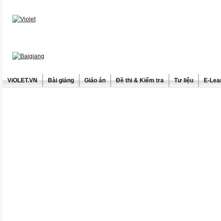
ViOLET.VN
Bài giảng
Giáo án
Đề thi & Kiểm tra
Tư liệu
E-Lea