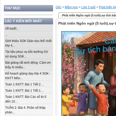
Gốc
>
Mầm non
>
Lớp 5 tuổi
>
Phát triển 
THƯ MỤC
Phát triển Ngôn ngữ (5 tuổi).sự tích b
CÁC Ý KIẾN MỚI NHẤT
Phát triển Ngôn ngữ (5 tuổi).sự 
rất tuyệt...
...
Giới thiệu SGK Giáo dục thể chất
lớp 4...
Tài liệu phục vụ bồi dưỡng GV
sử dụng SGK...
Bài giảng rất sinh động. Cảm ơn
thầy N nhiều...
Kế hoạch giảng dạy lớp 4 SGK -
KNTT Môn...
Toán 1 KNTT. Bài 1 Tiết 2....
Toán 1 KNTT. Bài 1 Tiết 1....
Toán 1 KNTT. Bài Các số từ 0
đến 10...
TUẦN 2- Bài 4. Phân số thập
phân...