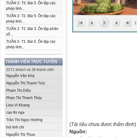
TUẦN 2- T3. Bài 5. Ôn tập các
phép tính...
TUẦN 2- T2. Bài 5. Ôn tập các
phép tính...
1
TUẦN 2- T2. Bài 3. Ôn tập phân
số...
TUẦN 2- T1. Bài 5. Ôn tập các
phép tính...
THÀNH VIÊN TRỰC TUYẾN
3271 khách và 38 thành viên
Nguyễn Văn Khá
Nguyễn Thị Thanh Trúc
Phạm Thị Diệu
Phan Thị Thanh Thủy
Lieu Vi Khang
cao thi nga
Trần Thị Ngọc Hường
(
Tài liệu chưa được thẩm định
)
bùi linh chi
Nguồn:
Nguyễn Thị Thua