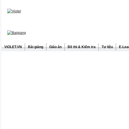
ViOLET.VN
Bài giảng
Giáo án
Đề thi & Kiểm tra
Tư liệu
E-Lea