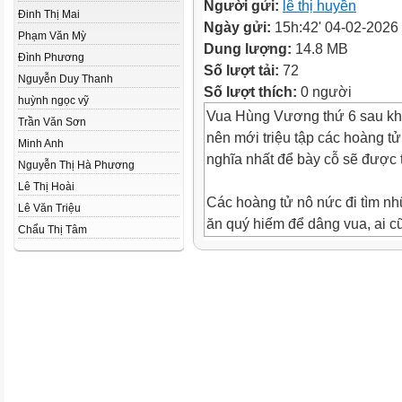
Người gửi:
lê thị huyền
Đinh Thị Mai
Ngày gửi:
15h:42' 04-02-2026
Phạm Văn Mỳ
Dung lượng:
14.8 MB
Đình Phương
Số lượt tải:
72
Nguyễn Duy Thanh
Số lượt thích:
0 người
huỳnh ngọc vỹ
Vua Hùng Vương thứ 6 sau khi
Trần Văn Sơn
nên mới triệu tập các hoàng tử 
Minh Anh
nghĩa nhất để bày cỗ sẽ được 
Nguyễn Thị Hà Phương
Lê Thị Hoài
Các hoàng tử nô nức đi tìm n
Lê Văn Triệu
ăn quý hiếm để dâng vua, ai 
Chẩu Thị Tâm
được truyền ngôi.
Hoàng tử thứ 18 – Tiết Liêu (L
hiếu thảo. Vì mẹ mất sớm, khô
buồn bã, lo không biết phải làm
Lang Liêu mơ thấy một vị Thần
nhất, hãy làm bánh vuông tượn