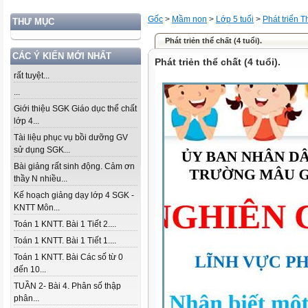
Gốc
>
Mầm non
>
Lớp 5 tuổi
>
Phát triển 
THƯ MỤC
Phát triẻn thể chất (4 tuổi).
CÁC Ý KIẾN MỚI NHẤT
Phát triẻn thể chất (4 tuổi).
rất tuyệt...
...
Giới thiệu SGK Giáo dục thể chất
lớp 4...
Tài liệu phục vụ bồi dưỡng GV
sử dụng SGK...
Bài giảng rất sinh động. Cảm ơn
thầy N nhiều...
Kế hoạch giảng dạy lớp 4 SGK -
KNTT Môn...
Toán 1 KNTT. Bài 1 Tiết 2....
Toán 1 KNTT. Bài 1 Tiết 1....
Toán 1 KNTT. Bài Các số từ 0
đến 10...
TUẦN 2- Bài 4. Phân số thập
phân...