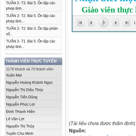
TUẦN 2- T3. Bài 5. Ôn tập các
phép tính...
TUẦN 2- T2. Bài 5. Ôn tập các
phép tính...
1
TUẦN 2- T2. Bài 3. Ôn tập phân
số...
TUẦN 2- T1. Bài 5. Ôn tập các
phép tính...
THÀNH VIÊN TRỰC TUYẾN
1176 khách và 70 thành viên
Xuân Mai
Nguyễn Hoàng Khánh Ngọc
Nguyễn Thị Diệu Thúy
Nguyễn Tiến Dũng
Nguyễn Phúc Lợi
Đinh THanh Hiền
Lê Văn Lợi
(
Tài liệu chưa được thẩm định
)
Nguyển Thị Thủy
Nguồn:
Tuyên Chu Minh