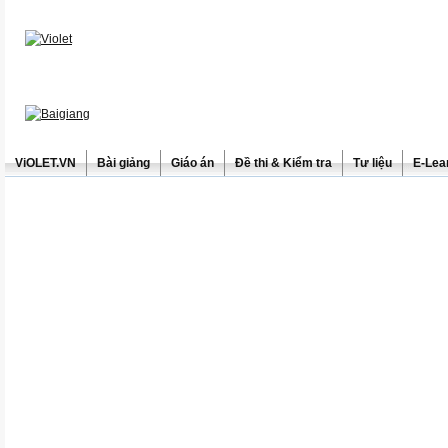
ViOLET.VN
Bài giảng
Giáo án
Đề thi & Kiểm tra
Tư liệu
E-Lea