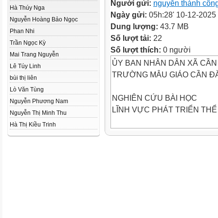
Người gửi:
nguyễn thành côn
Hà Thúy Nga
Ngày gửi:
05h:28' 10-12-2025
Nguyễn Hoàng Bảo Ngọc
Dung lượng:
43.7 MB
Phan Nhi
Số lượt tải:
22
Trần Ngọc Kỳ
Số lượt thích:
0 người
Mai Trang Nguyễn
ỦY BAN NHÂN DÂN XÃ CẦN
Lê Túy Linh
TRƯỜNG MÂU GIÁO CẦN Đ
bùi thị liên
Lò Văn Tùng
NGHIÊN CỨU BÀI HỌC
Nguyễn Phương Nam
LĨNH VỰC PHÁT TRIỂN THỂ
Nguyễn Thị Minh Thu
Hà Thị Kiều Trinh
Đề tài: Nhận biết một số hành 
Giáo viên thực hiện:Lê Thị Án
Lớp : Chồi 4
Hoạt động 2:
Khám phá về điện.
115