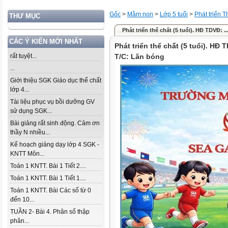
Gốc
>
Mầm non
>
Lớp 5 tuổi
>
Phát triển 
THƯ MỤC
Phát triển thể chất (5 tuổi). HĐ TDVĐ: .
CÁC Ý KIẾN MỚI NHẤT
Phát triển thể chất (5 tuổi). HĐ 
rất tuyệt...
T/C: Lăn bóng
...
Giới thiệu SGK Giáo dục thể chất
lớp 4...
Tài liệu phục vụ bồi dưỡng GV
sử dụng SGK...
Bài giảng rất sinh động. Cảm ơn
thầy N nhiều...
Kế hoạch giảng dạy lớp 4 SGK -
KNTT Môn...
Toán 1 KNTT. Bài 1 Tiết 2....
Toán 1 KNTT. Bài 1 Tiết 1....
Toán 1 KNTT. Bài Các số từ 0
đến 10...
TUẦN 2- Bài 4. Phân số thập
phân...