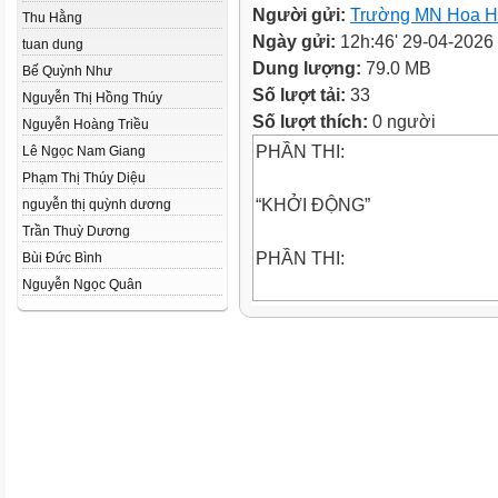
Người gửi:
Trường MN Hoa 
Thu Hằng
Ngày gửi:
12h:46' 29-04-2026
tuan dung
Dung lượng:
79.0 MB
Bế Quỳnh Như
Số lượt tải:
33
Nguyễn Thị Hồng Thúy
Số lượt thích:
0 người
Nguyễn Hoàng Triều
PHẦN THI:
Lê Ngọc Nam Giang
Phạm Thị Thúy Diệu
“KHỞI ĐỘNG”
nguyễn thị quỳnh dương
Trần Thuỳ Dương
PHẦN THI:
Bùi Đức Bình
Nguyễn Ngọc Quân
“ĐỒNG DIỄN”
PHẦN THI:
“TÀI NĂNG”