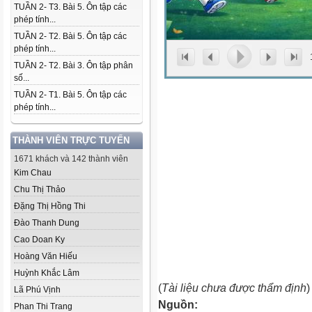
TUẦN 2- T3. Bài 5. Ôn tập các
phép tính...
TUẦN 2- T2. Bài 5. Ôn tập các
phép tính...
TUẦN 2- T2. Bài 3. Ôn tập phân
số...
TUẦN 2- T1. Bài 5. Ôn tập các
phép tính...
THÀNH VIÊN TRỰC TUYẾN
1671 khách và 142 thành viên
Kim Chau
Chu Thị Thảo
Đặng Thị Hồng Thi
Đào Thanh Dung
Cao Doan Ky
Hoàng Văn Hiếu
Huỳnh Khắc Lâm
(
Tài liệu chưa được thẩm định
)
Lã Phú Vịnh
Nguồn:
Phan Thi Trang