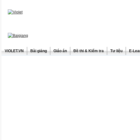
ViOLET.VN
Bài giảng
Giáo án
Đề thi & Kiểm tra
Tư liệu
E-Lea