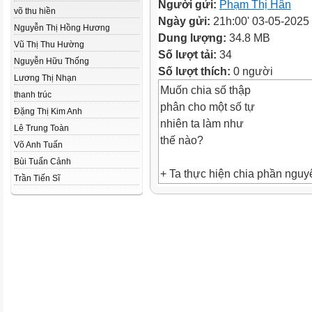
Người gửi:
Phạm Thị Hân
võ thu hiền
Ngày gửi:
21h:00' 03-05-2025
Nguyễn Thị Hồng Hương
Dung lượng:
34.8 MB
Vũ Thị Thu Hường
Số lượt tải:
34
Nguyễn Hữu Thống
Số lượt thích:
0 người
Lương Thị Nhạn
Muốn chia số thập
thanh trúc
phân cho một số tự
Đặng Thị Kim Anh
nhiên ta làm như
Lê Trung Toàn
thế nào?
Võ Anh Tuấn
Bùi Tuấn Cảnh
+ Ta thực hiện chia phần nguy
Trần Tiến Sĩ
của số bị chia cho số chia.
+ Viết dấu phẩy vào bên phải 
thương vừa tòm được trước k
lấy chữ số đầu tiên ở phần thậ
phân của số bị chia để tiếp tục
thực hiện phép chia.
+ Tiếp tục chia với từng chữ s
phần thập phân của số bị chia.