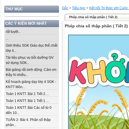
Gốc
>
Tiểu học
>
Kết nối Tri thức với Cuộc
THƯ MỤC
Phép chia số thập phân ( Tiết 2)
CÁC Ý KIẾN MỚI NHẤT
Phép chia số thập phân ( Tiết 2)
rất tuyệt...
...
Giới thiệu SGK Giáo dục thể chất
lớp 4...
Tài liệu phục vụ bồi dưỡng GV
sử dụng SGK...
Bài giảng rất sinh động. Cảm ơn
thầy N nhiều...
Kế hoạch giảng dạy lớp 4 SGK -
KNTT Môn...
Toán 1 KNTT. Bài 1 Tiết 2....
Toán 1 KNTT. Bài 1 Tiết 1....
Toán 1 KNTT. Bài Các số từ 0
đến 10...
TUẦN 2- Bài 4. Phân số thập
phân...