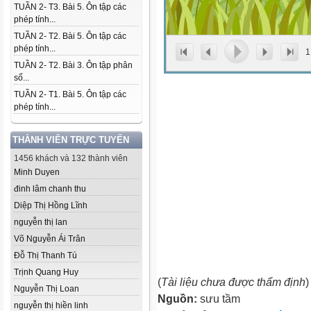
TUẦN 2- T3. Bài 5. Ôn tập các
phép tính...
TUẦN 2- T2. Bài 5. Ôn tập các
phép tính...
1
TUẦN 2- T2. Bài 3. Ôn tập phân
số...
TUẦN 2- T1. Bài 5. Ôn tập các
phép tính...
THÀNH VIÊN TRỰC TUYẾN
1456 khách và 132 thành viên
Minh Duyen
đinh lâm chanh thu
Diệp Thị Hồng Lĩnh
nguyễn thị lan
Võ Nguyễn Ái Trân
Đỗ Thị Thanh Tú
Trịnh Quang Huy
(
Tài liệu chưa được thẩm định
)
Nguyễn Thị Loan
Nguồn:
sưu tầm
nguyễn thị hiền linh