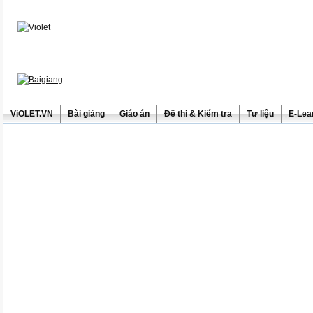
ViOLET.VN
Bài giảng
Giáo án
Đề thi & Kiểm tra
Tư liệu
E-Lea