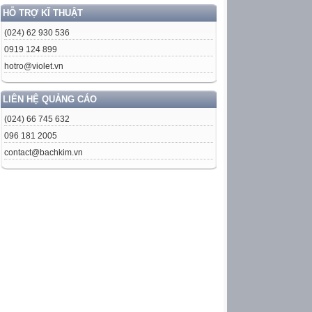
HỖ TRỢ KĨ THUẬT
(024) 62 930 536
0919 124 899
hotro@violet.vn
LIÊN HỆ QUẢNG CÁO
(024) 66 745 632
096 181 2005
contact@bachkim.vn