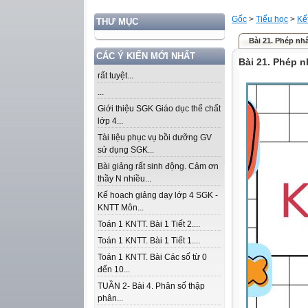
Gốc
>
Tiểu học
>
Kế
THƯ MỤC
Bài 21. Phép nhâ
CÁC Ý KIẾN MỚI NHẤT
Bài 21. Phép n
rất tuyệt...
...
Giới thiệu SGK Giáo dục thể chất
lớp 4...
Tài liệu phục vụ bồi dưỡng GV
sử dụng SGK...
Bài giảng rất sinh động. Cảm ơn
thầy N nhiều...
Kế hoạch giảng dạy lớp 4 SGK -
KNTT Môn...
Toán 1 KNTT. Bài 1 Tiết 2....
Toán 1 KNTT. Bài 1 Tiết 1....
Toán 1 KNTT. Bài Các số từ 0
đến 10...
TUẦN 2- Bài 4. Phân số thập
phân...