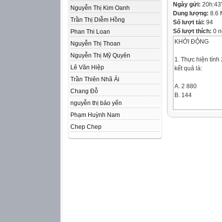
Ngày gửi:
20h:43
Nguyễn Thị Kim Oanh
Dung lượng:
8.6
Trần Thị Diễm Hồng
Số lượt tải:
94
Số lượt thích:
0 n
Phan Thi Loan
KHỞI ĐỘNG
Nguyễn Thị Thoan
Nguyễn Thị Mỹ Quyên
1. Thực hiện tính
Lê Văn Hiệp
kết quả là:
Trần Thiên Nhã Ái
A. 2 880
Chang Đỗ
B. 144
nguyễn thị bảo yến
C. 288
Phạm Huỳnh Nam
Chep Chep
2. Số thích hợp v
của 5 m 12 cm = ..
A. 5,12
B. 512
C. 51,2
3. Số thích hợp v
của 3,2 m = ... dm 