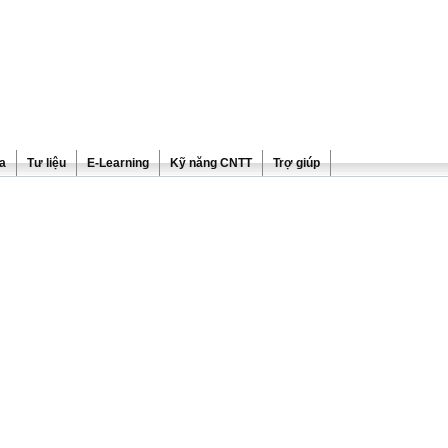
ra
Tư liệu
E-Learning
Kỹ năng CNTT
Trợ giúp