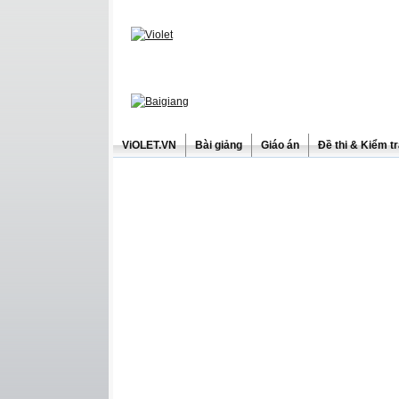
ViOLET.VN
Bài giảng
Giáo án
Đề thi & Kiểm t