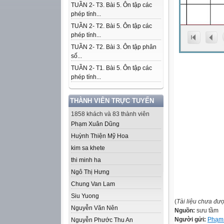
TUẦN 2- T3. Bài 5. Ôn tập các
phép tính...
TUẦN 2- T2. Bài 5. Ôn tập các
phép tính...
TUẦN 2- T2. Bài 3. Ôn tập phân
số...
TUẦN 2- T1. Bài 5. Ôn tập các
phép tính...
THÀNH VIÊN TRỰC TUYẾN
1858 khách và 83 thành viên
Phạm Xuân Dũng
Huỳnh Thiện Mỹ Hoa
kim sa khete
thi minh ha
Ngô Thị Hưng
Chung Van Lam
Siu Yuong
(
Tài liệu chưa đư
Nguyễn Văn Nên
Nguồn:
sưu tầm
Người gửi:
Phạm 
Nguyễn Phước Thu An