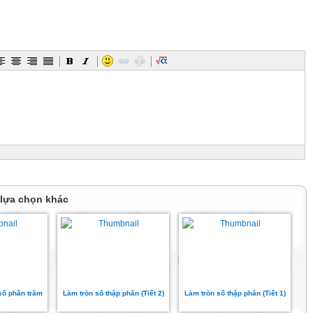
iết vào chỗ chấm của
3,2 m × 8
 lựa chọn khác
 số phần trăm
Làm tròn số thập phân (Tiết 2)
Làm tròn số thập phân (Tiết 1)