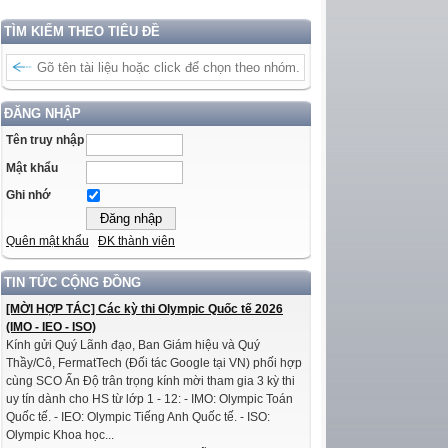
TÌM KIẾM THEO TIÊU ĐỀ
ĐĂNG NHẬP
Tên truy nhập
Mật khẩu
Ghi nhớ
Quên mật khẩu
ĐK thành viên
TIN TỨC CỘNG ĐỒNG
[MỜI HỢP TÁC] Các kỳ thi Olympic Quốc tế 2026
(IMO - IEO - ISO)
Kính gửi Quý Lãnh đạo, Ban Giám hiệu và Quý
Thầy/Cô, FermatTech (Đối tác Google tại VN) phối hợp
cùng SCO Ấn Độ trân trọng kính mời tham gia 3 kỳ thi
uy tín dành cho HS từ lớp 1 - 12: - IMO: Olympic Toán
Quốc tế. - IEO: Olympic Tiếng Anh Quốc tế. - ISO:
Olympic Khoa học...