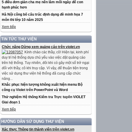
5 điều đơn giản cha mẹ nên làm mỗi ngày để con
hạnh phúc hơn
Hà Nội công bố cấu trúc định dạng đề minh họa 7
môn thi lớp 10 năm 2025
Xem tiếp
TIN TỨC THƯ VIỆN
Chức năng Dừng xem quảng cáo trên violet.vn
Kính chào các thầy, cô! Hiện tại, kinh phí
duy trì hệ thống dựa chủ yếu vào việc đặt quảng cáo
trên hệ thống. Tuy nhiên, đôi khi có gây một số trở ngại
đối với thầy, cô khi truy cập. Vì vậy, để thuận tiện trong
việc sử dụng thư viện hệ thống đã cung cấp chức
năng...
Khắc phục hiện tượng không xuất hiện menu Bộ
công cụ Violet trên PowerPoint và Word
Thử nghiệm Hệ thống Kiểm tra Trực tuyến ViOLET
Giai đoạn 1
Xem tiếp
HƯỚNG DẪN SỬ DỤNG THƯ VIỆN
Xác thực Thông tin thành viên trên violet.vn