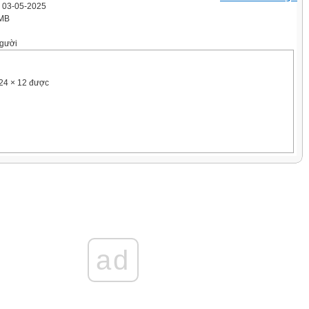
' 03-05-2025
 MB
gười
 24 × 12 được
iết vào chỗ chấm
. cm là:
ad
iết vào chỗ chấm
là: