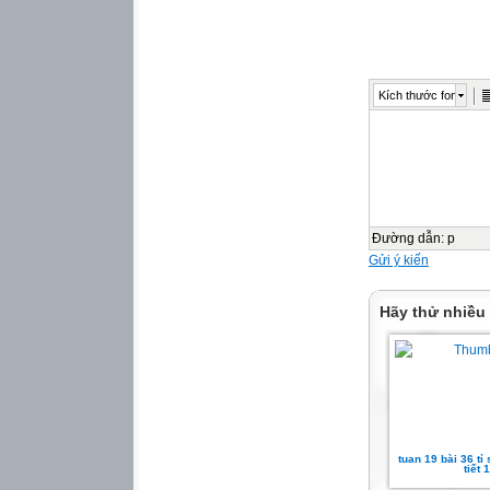
A. 32
B. 0,32
C. 320
Kích thước font
4. Số thích hợp v
215 cm = ... m là:
A. 21.5
B. 2 150
C. 2,15
Đường dẫn
:
p
Gửi ý kiến
5. Thực hiện tính 
được kết quả là:
Hãy thử nhiều
A. 256 m
B. 25,6 m
C. 2,56 m
Khám phá
tuan 19 bài 36 tỉ
a)
tiết 1
Toà nhà kia có 8