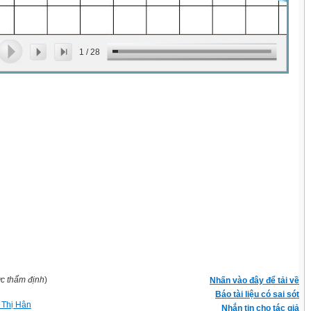
1
/
28
ợc thẩm định
)
Nhấn vào đây để tải về
Báo tài liệu có sai sót
Thị Hân
Nhắn tin cho tác giả