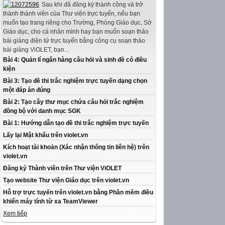
Sau khi đã đăng ký thành công và trở
thành thành viên của Thư viện trực tuyến, nếu bạn
muốn tạo trang riêng cho Trường, Phòng Giáo dục, Sở
Giáo dục, cho cá nhân mình hay bạn muốn soạn thảo
bài giảng điện tử trực tuyến bằng công cụ soạn thảo
bài giảng ViOLET, bạn...
Bài 4: Quản lí ngân hàng câu hỏi và sinh đề có điều
kiện
Bài 3: Tạo đề thi trắc nghiệm trực tuyến dạng chọn
một đáp án đúng
Bài 2: Tạo cây thư mục chứa câu hỏi trắc nghiệm
đồng bộ với danh mục SGK
Bài 1: Hướng dẫn tạo đề thi trắc nghiệm trực tuyến
Lấy lại Mật khẩu trên violet.vn
Kích hoạt tài khoản (Xác nhận thông tin liên hệ) trên
violet.vn
Đăng ký Thành viên trên Thư viện ViOLET
Tạo website Thư viện Giáo dục trên violet.vn
Hỗ trợ trực tuyến trên violet.vn bằng Phần mềm điều
khiển máy tính từ xa TeamViewer
Xem tiếp