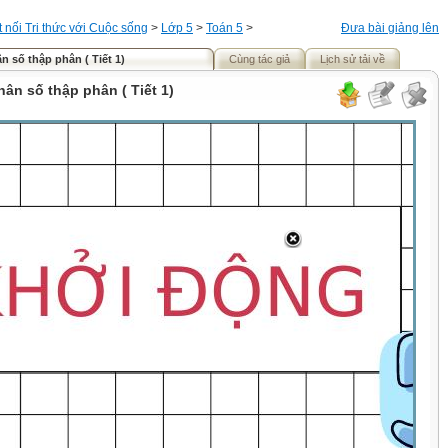
t nối Tri thức với Cuộc sống
>
Lớp 5
>
Toán 5
>
Đưa bài giảng lên
n số thập phân ( Tiết 1)
Cùng tác giả
Lịch sử tải về
hân số thập phân ( Tiết 1)