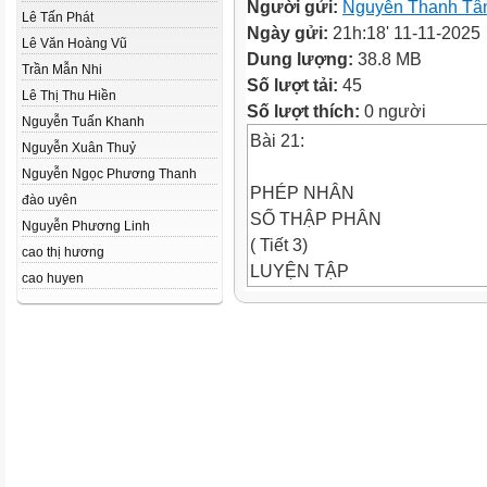
Người gửi:
Nguyễn Thanh T
Lê Tấn Phát
Ngày gửi:
21h:18' 11-11-2025
Lê Văn Hoàng Vũ
Dung lượng:
38.8 MB
Trần Mẫn Nhi
Số lượt tải:
45
Lê Thị Thu Hiền
Số lượt thích:
0 người
Nguyễn Tuấn Khanh
Bài 21:
Nguyễn Xuân Thuỷ
Nguyễn Ngọc Phương Thanh
PHÉP NHÂN
đào uyên
SỐ THẬP PHÂN
Nguyễn Phương Linh
( Tiết 3)
cao thị hương
LUYỆN TẬP
cao huyen
1
a) Đặt tính rồi tính
8,6 x 0,7
8,6
x