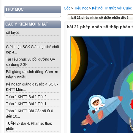
Gốc
>
Tiểu học
>
Kết nối Tri thức với Cuộc
THƯ MỤC
bài 21 phép nhân số thập phân tiết 3
CÁC Ý KIẾN MỚI NHẤT
bài 21 phép nhân số thập phân t
rất tuyệt...
...
Giới thiệu SGK Giáo dục thể chất
lớp 4...
Tài liệu phục vụ bồi dưỡng GV
sử dụng SGK...
Bài giảng rất sinh động. Cảm ơn
thầy N nhiều...
Kế hoạch giảng dạy lớp 4 SGK -
KNTT Môn...
Toán 1 KNTT. Bài 1 Tiết 2....
Toán 1 KNTT. Bài 1 Tiết 1....
Toán 1 KNTT. Bài Các số từ 0
đến 10...
TUẦN 2- Bài 4. Phân số thập
phân...