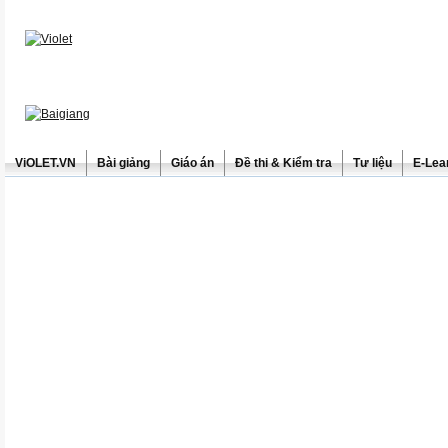
ViOLET.VN
Bài giảng
Giáo án
Đề thi & Kiểm tra
Tư liệu
E-Lea