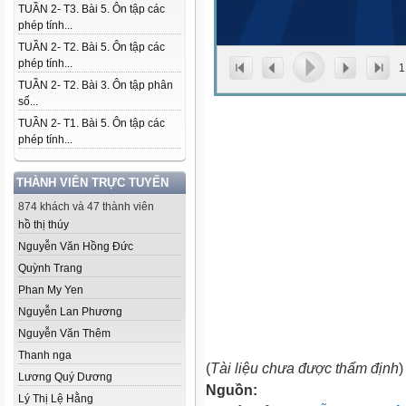
TUẦN 2- T3. Bài 5. Ôn tập các
phép tính...
TUẦN 2- T2. Bài 5. Ôn tập các
phép tính...
1
TUẦN 2- T2. Bài 3. Ôn tập phân
số...
TUẦN 2- T1. Bài 5. Ôn tập các
phép tính...
THÀNH VIÊN TRỰC TUYẾN
874 khách và 47 thành viên
hồ thị thúy
Nguyễn Văn Hồng Đức
Quỳnh Trang
Phan My Yen
Nguyễn Lan Phương
Nguyễn Văn Thêm
Thanh nga
(
Tài liệu chưa được thẩm định
)
Lương Quý Dương
Nguồn:
Lý Thị Lệ Hằng