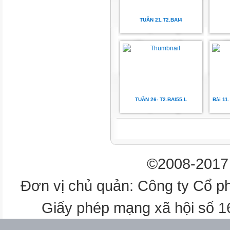
208
00
TUẦN 21.T2.BAI4
2,236
2
a) <;<;=
3,5 x 7,4 =? 7,4 x 3,5
TUẦN 26- T2.BAI55.L
Bài 11
(5,3 x 1,5) x 2 =? 5,3 x (1,5 x 2)
2 b) Tính bằng cách thuận tiện
6,84 × 0,2 × 5
©2008-2017 
2,5 × 8,6 × 4
Đơn vị chủ quản: Công ty Cổ p
= 6,84 (0,2 5)
Giấy phép mạng xã hội số 
= (2,5 × 4) × 8,6