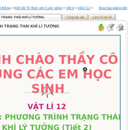
ổ thông
>
Kết nối Tri thức với Cuộc sống
>
Vật lí
>
Vật lí 12
>
Đưa bài giảng lên
TRẠNG THÁI KHÍ LÍ TƯỞNG
Cùng tác giả
Lịch sử tải về
 TRẠNG THÁI KHÍ LÍ TƯỞNG