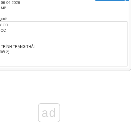
' 06-06-2026
3 MB
gười
Y CÔ
HỌC
 TRÌNH TRẠNG THÁI
iết 2)
HỌC
ẾN THỨC
ad