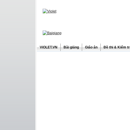
ViOLET.VN
Bài giảng
Giáo án
Đề thi & Kiểm t