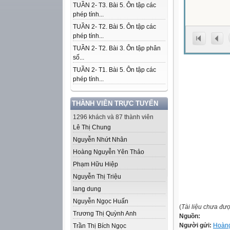
TUẦN 2- T3. Bài 5. Ôn tập các
phép tính...
TUẦN 2- T2. Bài 5. Ôn tập các
phép tính...
TUẦN 2- T2. Bài 3. Ôn tập phân
số...
TUẦN 2- T1. Bài 5. Ôn tập các
phép tính...
THÀNH VIÊN TRỰC TUYẾN
1296 khách và 87 thành viên
Lê Thị Chung
Nguyễn Nhứt Nhân
Hoàng Nguyễn Yên Thảo
Phạm Hữu Hiệp
Nguyễn Thị Triệu
lang dung
Nguyễn Ngọc Huấn
(
Tài liệu chưa đư
Trương Thị Quỳnh Anh
Nguồn:
Người gửi:
Hoàng
Trần Thị Bích Ngọc