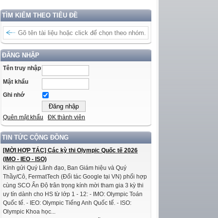
TÌM KIẾM THEO TIÊU ĐỀ
ĐĂNG NHẬP
Tên truy nhập
Mật khẩu
Ghi nhớ
Quên mật khẩu
ĐK thành viên
TIN TỨC CỘNG ĐỒNG
[MỜI HỢP TÁC] Các kỳ thi Olympic Quốc tế 2026
(IMO - IEO - ISO)
Kính gửi Quý Lãnh đạo, Ban Giám hiệu và Quý
Thầy/Cô, FermatTech (Đối tác Google tại VN) phối hợp
cùng SCO Ấn Độ trân trọng kính mời tham gia 3 kỳ thi
uy tín dành cho HS từ lớp 1 - 12: - IMO: Olympic Toán
Quốc tế. - IEO: Olympic Tiếng Anh Quốc tế. - ISO:
Olympic Khoa học...