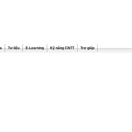
ra
Tư liệu
E-Learning
Kỹ năng CNTT
Trợ giúp