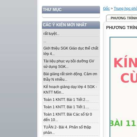
Gốc
>
Trung học ph
THƯ MỤC
PHƯƠNG TRÌNH 
CÁC Ý KIẾN MỚI NHẤT
PHƯƠNG TRÌNH
rất tuyệt...
...
Giới thiệu SGK Giáo dục thể chất
lớp 4...
Tài liệu phục vụ bồi dưỡng GV
sử dụng SGK...
Bài giảng rất sinh động. Cảm ơn
thầy N nhiều...
Kế hoạch giảng dạy lớp 4 SGK -
KNTT Môn...
Toán 1 KNTT. Bài 1 Tiết 2....
Toán 1 KNTT. Bài 1 Tiết 1....
Toán 1 KNTT. Bài Các số từ 0
đến 10...
TUẦN 2- Bài 4. Phân số thập
phân...