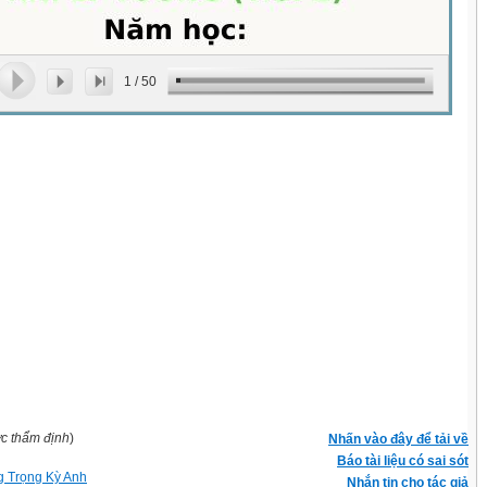
1
/
50
ợc thẩm định
)
Nhấn vào đây để tải về
Báo tài liệu có sai sót
 Trọng Kỳ Anh
Nhắn tin cho tác giả