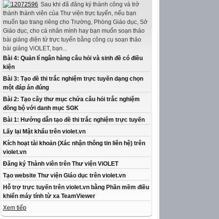
Sau khi đã đăng ký thành công và trở
thành thành viên của Thư viện trực tuyến, nếu bạn
muốn tạo trang riêng cho Trường, Phòng Giáo dục, Sở
Giáo dục, cho cá nhân mình hay bạn muốn soạn thảo
bài giảng điện tử trực tuyến bằng công cụ soạn thảo
bài giảng ViOLET, bạn...
Bài 4: Quản lí ngân hàng câu hỏi và sinh đề có điều
kiện
Bài 3: Tạo đề thi trắc nghiệm trực tuyến dạng chọn
một đáp án đúng
Bài 2: Tạo cây thư mục chứa câu hỏi trắc nghiệm
đồng bộ với danh mục SGK
Bài 1: Hướng dẫn tạo đề thi trắc nghiệm trực tuyến
Lấy lại Mật khẩu trên violet.vn
Kích hoạt tài khoản (Xác nhận thông tin liên hệ) trên
violet.vn
Đăng ký Thành viên trên Thư viện ViOLET
Tạo website Thư viện Giáo dục trên violet.vn
Hỗ trợ trực tuyến trên violet.vn bằng Phần mềm điều
khiển máy tính từ xa TeamViewer
Xem tiếp