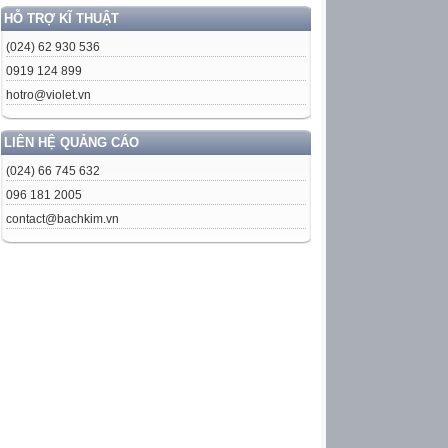
HỖ TRỢ KĨ THUẬT
(024) 62 930 536
0919 124 899
hotro@violet.vn
LIÊN HỆ QUẢNG CÁO
(024) 66 745 632
096 181 2005
contact@bachkim.vn