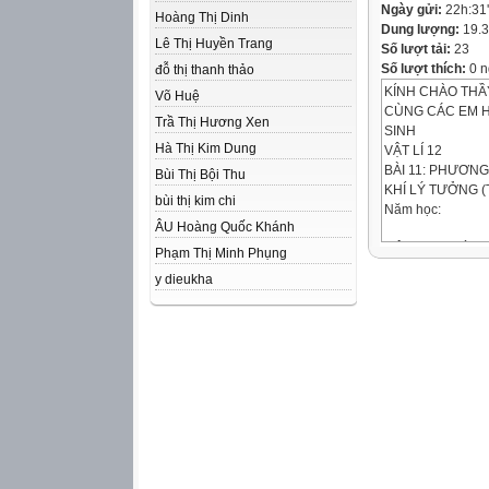
Ngày gửi:
22h:31
Hoàng Thị Dinh
Dung lượng:
19.
Lê Thị Huyền Trang
Số lượt tải:
23
Số lượt thích:
0 n
đỗ thị thanh thảo
KÍNH CHÀO THẦ
Võ Huệ
CÙNG CÁC EM 
Trầ Thị Hương Xen
SINH
Hà Thị Kim Dung
VẬT LÍ 12
BÀI 11: PHƯƠNG
Bùi Thị Bội Thu
KHÍ LÝ TƯỞNG (T
bùi thị kim chi
Năm học:
ÂU Hoàng Quốc Khánh
NỘI DUNG BÀI 
Phạm Thị Minh Phụng
y dieukha
KHỞI ĐỘNG
HÌNH THÀNH KI
LUYỆN TẬP
VẬN DỤNG
PHẦN I
KHỞI ĐỘNG
1.
KHỞI