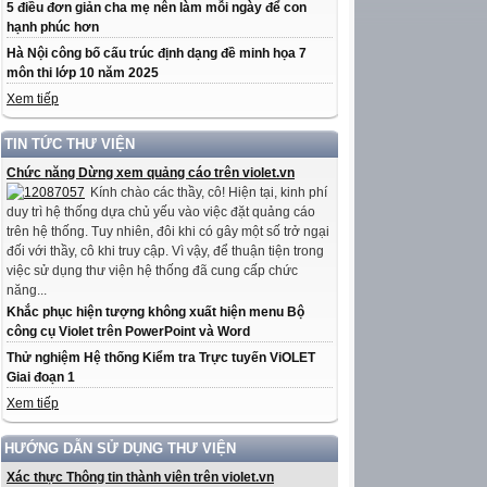
5 điều đơn giản cha mẹ nên làm mỗi ngày để con
hạnh phúc hơn
Hà Nội công bố cấu trúc định dạng đề minh họa 7
môn thi lớp 10 năm 2025
Xem tiếp
TIN TỨC THƯ VIỆN
Chức năng Dừng xem quảng cáo trên violet.vn
Kính chào các thầy, cô! Hiện tại, kinh phí
duy trì hệ thống dựa chủ yếu vào việc đặt quảng cáo
trên hệ thống. Tuy nhiên, đôi khi có gây một số trở ngại
đối với thầy, cô khi truy cập. Vì vậy, để thuận tiện trong
việc sử dụng thư viện hệ thống đã cung cấp chức
năng...
Khắc phục hiện tượng không xuất hiện menu Bộ
công cụ Violet trên PowerPoint và Word
Thử nghiệm Hệ thống Kiểm tra Trực tuyến ViOLET
Giai đoạn 1
Xem tiếp
HƯỚNG DẪN SỬ DỤNG THƯ VIỆN
Xác thực Thông tin thành viên trên violet.vn