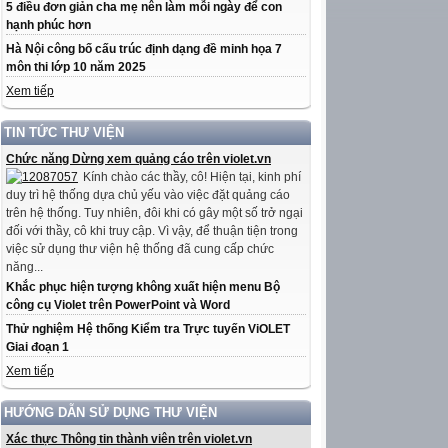
5 điều đơn giản cha mẹ nên làm mỗi ngày để con
hạnh phúc hơn
Hà Nội công bố cấu trúc định dạng đề minh họa 7
môn thi lớp 10 năm 2025
Xem tiếp
TIN TỨC THƯ VIỆN
Chức năng Dừng xem quảng cáo trên violet.vn
Kính chào các thầy, cô! Hiện tại, kinh phí
duy trì hệ thống dựa chủ yếu vào việc đặt quảng cáo
trên hệ thống. Tuy nhiên, đôi khi có gây một số trở ngại
đối với thầy, cô khi truy cập. Vì vậy, để thuận tiện trong
việc sử dụng thư viện hệ thống đã cung cấp chức
năng...
Khắc phục hiện tượng không xuất hiện menu Bộ
công cụ Violet trên PowerPoint và Word
Thử nghiệm Hệ thống Kiểm tra Trực tuyến ViOLET
Giai đoạn 1
Xem tiếp
HƯỚNG DẪN SỬ DỤNG THƯ VIỆN
Xác thực Thông tin thành viên trên violet.vn