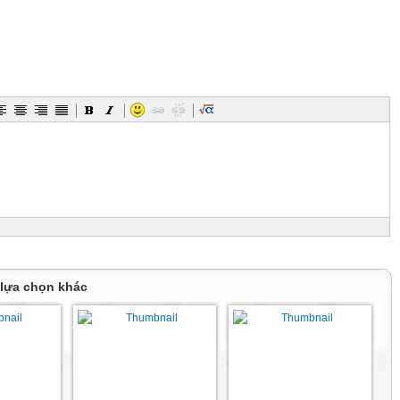
gn
in bài học tại phòng máy tính của Thư viện nhà trường.
à trường giới thiệu mô hình “Ngôi nhà cổ tích”
chuyện cổ tại Thư viện nhà trường.
 với chủ đề “Thế giới chuyện cổ” tại Thư viện nhà trường.
ản: CHUYỆN CỔ(1) NƯỚC MÌNH
 lựa chọn khác
ỂU CHUNG
ỌC
n cảm, lưu loát; ngắt nghỉ đúng nhịp, phù