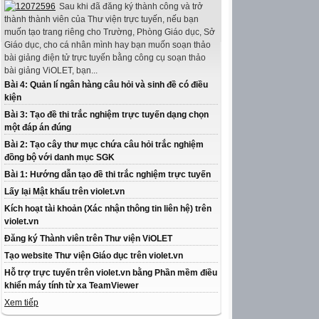
Sau khi đã đăng ký thành công và trở
thành thành viên của Thư viện trực tuyến, nếu bạn
muốn tạo trang riêng cho Trường, Phòng Giáo dục, Sở
Giáo dục, cho cá nhân mình hay bạn muốn soạn thảo
bài giảng điện tử trực tuyến bằng công cụ soạn thảo
bài giảng ViOLET, bạn...
Bài 4: Quản lí ngân hàng câu hỏi và sinh đề có điều
kiện
Bài 3: Tạo đề thi trắc nghiệm trực tuyến dạng chọn
một đáp án đúng
Bài 2: Tạo cây thư mục chứa câu hỏi trắc nghiệm
đồng bộ với danh mục SGK
Bài 1: Hướng dẫn tạo đề thi trắc nghiệm trực tuyến
Lấy lại Mật khẩu trên violet.vn
Kích hoạt tài khoản (Xác nhận thông tin liên hệ) trên
violet.vn
Đăng ký Thành viên trên Thư viện ViOLET
Tạo website Thư viện Giáo dục trên violet.vn
Hỗ trợ trực tuyến trên violet.vn bằng Phần mềm điều
khiển máy tính từ xa TeamViewer
Xem tiếp