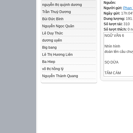
Nguồn:
nguyễn thị quỳnh dương
Người gửi:
Phan 
Trần Thuỳ Dương
Ngày gửi:
17h:04
Dung lượng:
191
Bùi Đức Bình
Số lượt tải:
310
Nguyễn Ngọc Quân
Số lượt thích:
0 n
Lê Duy Thức
NGỮ VĂN 6
dương uyên
Nhìn hình
Big bang
đoán tên câu chu
Lê Thị Hương Liên
Ba Hiep
SỌ DỪA
võ thị hồng lý
TẤM CÁM
Nguyễn Thành Quang
THẠCH
CÂY
KHẾ
This is great desi
CÂY
TRE
TRĂM