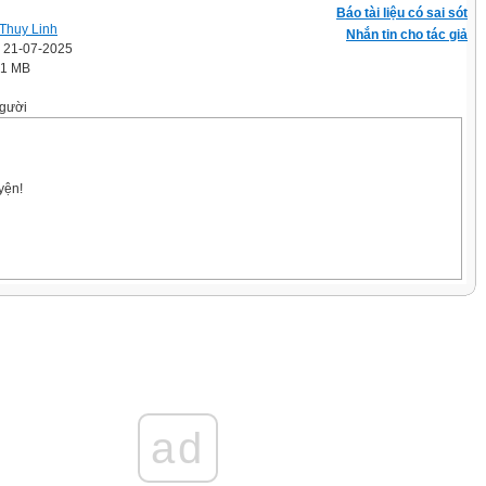
Báo tài liệu có sai sót
Thuy Linh
Nhắn tin cho tác giả
' 21-07-2025
.1 MB
gười
yện!
gn
ad