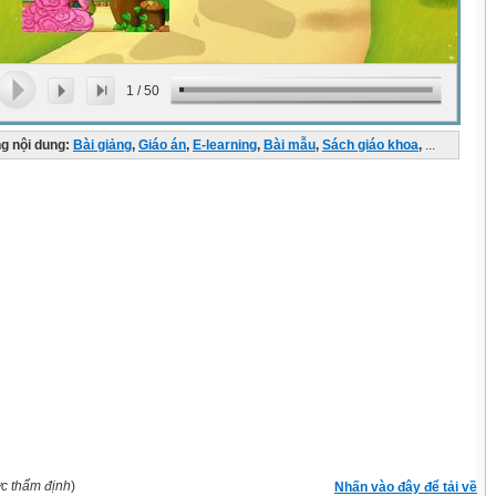
1
/
50
g nội dung:
Bài giảng
,
Giáo án
,
E-learning
,
Bài mẫu
,
Sách giáo khoa
,
...
ợc thẩm định
)
Nhấn vào đây để tải về