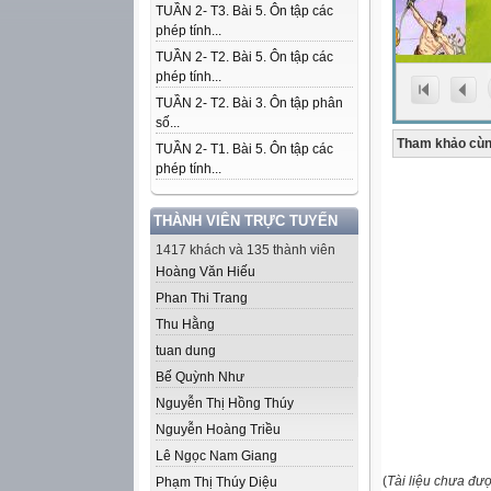
TUẦN 2- T3. Bài 5. Ôn tập các
phép tính...
TUẦN 2- T2. Bài 5. Ôn tập các
phép tính...
TUẦN 2- T2. Bài 3. Ôn tập phân
số...
Tham khảo cùn
TUẦN 2- T1. Bài 5. Ôn tập các
phép tính...
THÀNH VIÊN TRỰC TUYẾN
1417 khách và 135 thành viên
Hoàng Văn Hiếu
Phan Thi Trang
Thu Hằng
tuan dung
Bế Quỳnh Như
Nguyễn Thị Hồng Thúy
Nguyễn Hoàng Triều
Lê Ngọc Nam Giang
(
Tài liệu chưa đư
Phạm Thị Thúy Diệu