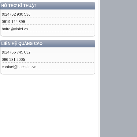
HỖ TRỢ KĨ THUẬT
(024) 62 930 536
0919 124 899
hotro@violet.vn
LIÊN HỆ QUẢNG CÁO
(024) 66 745 632
096 181 2005
contact@bachkim.vn