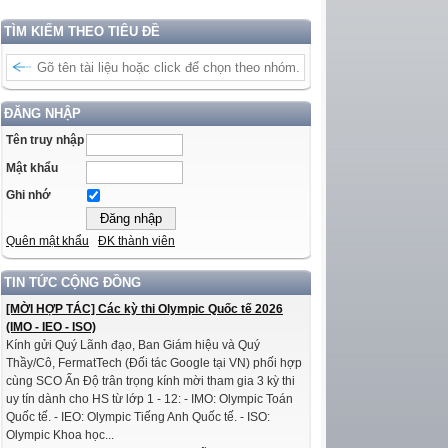
TÌM KIẾM THEO TIÊU ĐỀ
ĐĂNG NHẬP
Tên truy nhập
Mật khẩu
Ghi nhớ
Quên mật khẩu
ĐK thành viên
TIN TỨC CỘNG ĐỒNG
[MỜI HỢP TÁC] Các kỳ thi Olympic Quốc tế 2026
(IMO - IEO - ISO)
Kính gửi Quý Lãnh đạo, Ban Giám hiệu và Quý
Thầy/Cô, FermatTech (Đối tác Google tại VN) phối hợp
cùng SCO Ấn Độ trân trọng kính mời tham gia 3 kỳ thi
uy tín dành cho HS từ lớp 1 - 12: - IMO: Olympic Toán
Quốc tế. - IEO: Olympic Tiếng Anh Quốc tế. - ISO:
Olympic Khoa học...