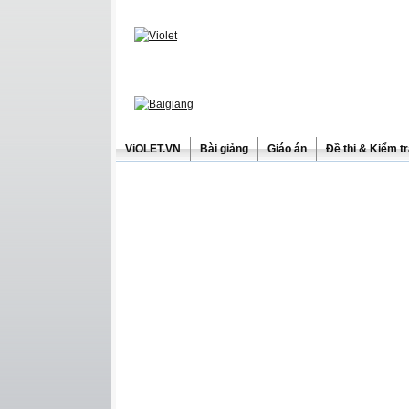
ViOLET.VN
Bài giảng
Giáo án
Đề thi & Kiểm t