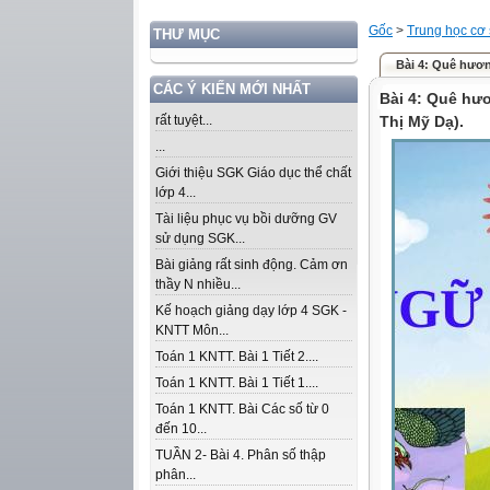
Gốc
>
Trung học cơ
THƯ MỤC
Bài 4: Quê hương
CÁC Ý KIẾN MỚI NHẤT
Bài 4: Quê hư
rất tuyệt...
Thị Mỹ Dạ).
...
Giới thiệu SGK Giáo dục thể chất
lớp 4...
Tài liệu phục vụ bồi dưỡng GV
sử dụng SGK...
Bài giảng rất sinh động. Cảm ơn
thầy N nhiều...
Kế hoạch giảng dạy lớp 4 SGK -
KNTT Môn...
Toán 1 KNTT. Bài 1 Tiết 2....
Toán 1 KNTT. Bài 1 Tiết 1....
Toán 1 KNTT. Bài Các số từ 0
đến 10...
TUẦN 2- Bài 4. Phân số thập
phân...