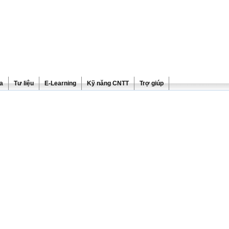
ra
Tư liệu
E-Learning
Kỹ năng CNTT
Trợ giúp