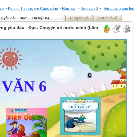
 sở
>
Kết nối Tri thức với Cuộc sống
>
Ngữ văn
>
Ngữ văn 6
>
Đưa bài giảng lên
 yêu dấu - Đọc: ... Thị Mỹ Dạ).
Cùng tác giả
Lịch sử tải về
ơng yêu dấu - Đọc: Chuyện cổ nước mình (Lâm