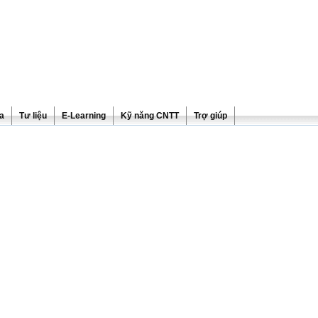
ra
Tư liệu
E-Learning
Kỹ năng CNTT
Trợ giúp