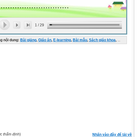
1
/
29
g nội dung:
Bài giảng
,
Giáo án
,
E-learning
,
Bài mẫu
,
Sách giáo khoa
,
...
ợc thẩm định
)
Nhấn vào đây để tải về