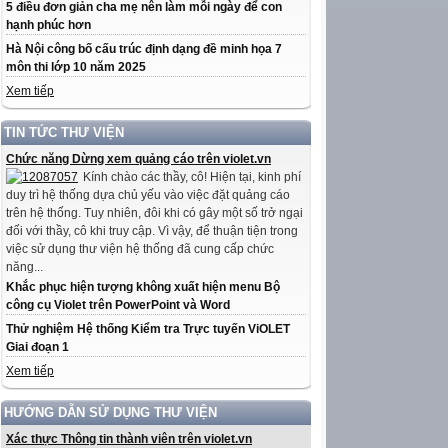
5 điều đơn giản cha mẹ nên làm mỗi ngày để con
hạnh phúc hơn
Hà Nội công bố cấu trúc định dạng đề minh họa 7
môn thi lớp 10 năm 2025
Xem tiếp
TIN TỨC THƯ VIỆN
Chức năng Dừng xem quảng cáo trên violet.vn
Kính chào các thầy, cô! Hiện tại, kinh phí
duy trì hệ thống dựa chủ yếu vào việc đặt quảng cáo
trên hệ thống. Tuy nhiên, đôi khi có gây một số trở ngại
đối với thầy, cô khi truy cập. Vì vậy, để thuận tiện trong
việc sử dụng thư viện hệ thống đã cung cấp chức
năng...
Khắc phục hiện tượng không xuất hiện menu Bộ
công cụ Violet trên PowerPoint và Word
Thử nghiệm Hệ thống Kiểm tra Trực tuyến ViOLET
Giai đoạn 1
Xem tiếp
HƯỚNG DẪN SỬ DỤNG THƯ VIỆN
Xác thực Thông tin thành viên trên violet.vn