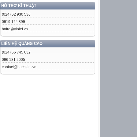
HỖ TRỢ KĨ THUẬT
(024) 62 930 536
0919 124 899
hotro@violet.vn
LIÊN HỆ QUẢNG CÁO
(024) 66 745 632
096 181 2005
contact@bachkim.vn