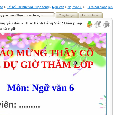
 sở
>
Kết nối Tri thức với Cuộc sống
>
Ngữ văn
>
Ngữ văn 6
>
Đưa bài giảng lên
g yêu dấu - Thực ... của từ ngữ.
Cùng tác giả
Lịch sử tải về
ng yêu dấu - Thực hành tiếng Việt : Biện pháp
ủa từ ngữ.