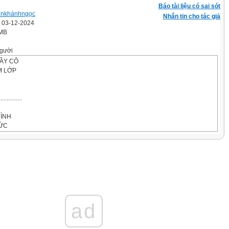
Báo tài liệu có sai sót
ễnkhánhngọc
Nhắn tin cho tác giả
' 03-12-2024
 MB
gười
ẦY CÔ
M LỚP
.............
HÌNH
HỨC
ƠNG YÊU DẤU
HÁP TU TỪ.
SỐ 1
ad
p đôi 2 phút