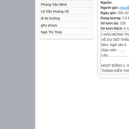
Nguồn:
Phùng Văn Minh
Người gửi:
nguy
Lê Văn Hoàng Vũ
Ngày gửi:
20h:10
Dung lượng:
2.0
lê thị hường
Số lượt tải:
326
ghụ yhuyu
Số lượt thích:
0 n
Ngô Thị Thủy
CHÀO MỪNG TH
VỀ DỰ GIỜ THĂ
Môn: Ngữ văn 6
Giáo viên: .........
Lớp:.........................
HOẠT ĐỘNG 1: 
THÀNH KIẾN T
BÀI 4: QUÊ HƯ
TIẾT 52: BIỆN P
NGHĨA CỦA TỪ
I. LÝ THUYẾT
PHIẾU HỌC TẬP 
Làm việc nhóm cặ
Đọc câu thơ sau: