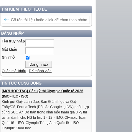
TÌM KIẾM THEO TIÊU ĐỀ
ĐĂNG NHẬP
Tên truy nhập
Mật khẩu
Ghi nhớ
Quên mật khẩu
ĐK thành viên
TIN TỨC CỘNG ĐỒNG
[MỜI HỢP TÁC] Các kỳ thi Olympic Quốc tế 2026
(IMO - IEO - ISO)
Kính gửi Quý Lãnh đạo, Ban Giám hiệu và Quý
Thầy/Cô, FermatTech (Đối tác Google tại VN) phối hợp
cùng SCO Ấn Độ trân trọng kính mời tham gia 3 kỳ thi
uy tín dành cho HS từ lớp 1 - 12: - IMO: Olympic Toán
Quốc tế. - IEO: Olympic Tiếng Anh Quốc tế. - ISO:
Olympic Khoa học...