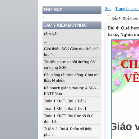
Gốc
>
Trung học cơ
THƯ MỤC
Bài 4: Quê hươn
CÁC Ý KIẾN MỚI NHẤT
Bài 4: Quê hươ
rất tuyệt...
tu từ, Nghĩa c
...
Giới thiệu SGK Giáo dục thể chất
lớp 4...
Tài liệu phục vụ bồi dưỡng GV
sử dụng SGK...
Bài giảng rất sinh động. Cảm ơn
thầy N nhiều...
Kế hoạch giảng dạy lớp 4 SGK -
KNTT Môn...
Toán 1 KNTT. Bài 1 Tiết 2....
Toán 1 KNTT. Bài 1 Tiết 1....
Toán 1 KNTT. Bài Các số từ 0
đến 10...
TUẦN 2- Bài 4. Phân số thập
phân...