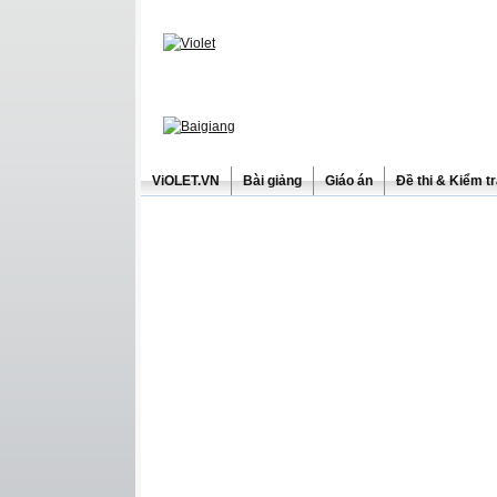
ViOLET.VN
Bài giảng
Giáo án
Đề thi & Kiểm t