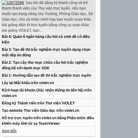
Sau khi đã đăng ký thành công và trở
thành thành viên của Thư viện trực tuyến, nếu bạn
muốn tạo trang riêng cho Trường, Phòng Giáo dục, Sở
Giáo dục, cho cá nhân mình hay bạn muốn soạn thảo
bài giảng điện tử trực tuyến bằng công cụ soạn thảo
bài giảng ViOLET, bạn...
Bài 4: Quản lí ngân hàng câu hỏi và sinh đề có điều
kiện
Bài 3: Tạo đề thi trắc nghiệm trực tuyến dạng chọn
một đáp án đúng
Bài 2: Tạo cây thư mục chứa câu hỏi trắc nghiệm
đồng bộ với danh mục SGK
Bài 1: Hướng dẫn tạo đề thi trắc nghiệm trực tuyến
Lấy lại Mật khẩu trên violet.vn
Kích hoạt tài khoản (Xác nhận thông tin liên hệ) trên
violet.vn
Đăng ký Thành viên trên Thư viện ViOLET
Tạo website Thư viện Giáo dục trên violet.vn
Hỗ trợ trực tuyến trên violet.vn bằng Phần mềm điều
khiển máy tính từ xa TeamViewer
Xem tiếp