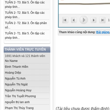
TUẦN 2- T3. Bài 5. Ôn tập các
phép tính...
TUẦN 2- T2. Bài 5. Ôn tập các
phép tính...
1
TUẦN 2- T2. Bài 3. Ôn tập phân
số...
Tham khảo cùng nội dung:
Bài giảng
,
TUẦN 2- T1. Bài 5. Ôn tập các
phép tính...
THÀNH VIÊN TRỰC TUYẾN
1691 khách và 121 thành viên
No Name
Đinh THanh Hiền
Hoàng Diệp
Nguyễn Tú Anh
Nguyễn Thị Ngát
Nguyễn Hoàng Huy
Trần Thị Tuyết Phương
nguyễn thị lan anh
Phạm Thị Thùy Trang
(
Tài liệu chưa được thẩm định
)