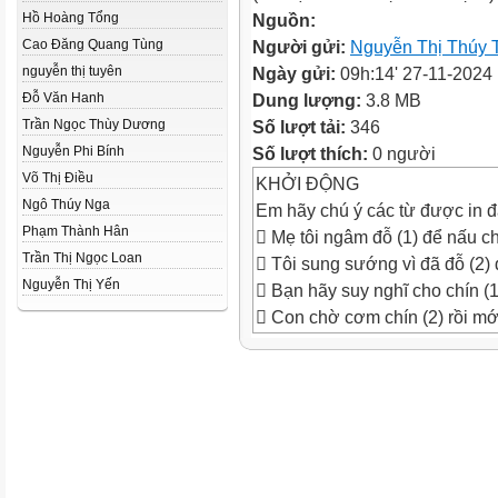
Hồ Hoàng Tổng
Nguồn:
Cao Đăng Quang Tùng
Người gửi:
Nguyễn Thị Thúy 
nguyễn thị tuyên
Ngày gửi:
09h:14' 27-11-2024
Đỗ Văn Hanh
Dung lượng:
3.8 MB
Trần Ngọc Thùy Dương
Số lượt tải:
346
Nguyễn Phi Bính
Số lượt thích:
0 người
Võ Thị Điều
KHỞI ĐỘNG
Ngô Thúy Nga
Em hãy chú ý các từ được in đ
Phạm Thành Hân
 Mẹ tôi ngâm đỗ (1) để nấu c
Trần Thị Ngọc Loan
 Tôi sung sướng vì đã đỗ (2) đ
Nguyễn Thị Yến
 Bạn hãy suy nghĩ cho chín (1)
 Con chờ cơm chín (2) rồi mớ
 Từ đồng âm:
 đỗ (1): một loại hạt ngũ cốc
 đỗ (2): thi đạt trong một kì thi
 Từ nhiều nghĩa: