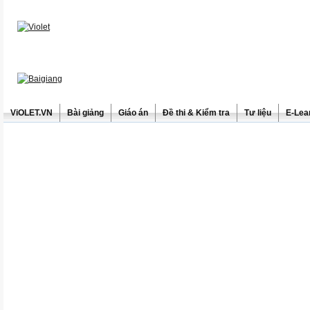
ViOLET.VN
Bài giảng
Giáo án
Đề thi & Kiểm tra
Tư liệu
E-Lea