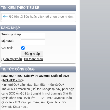
TÌM KIẾM THEO TIÊU ĐỀ
ĐĂNG NHẬP
Tên truy nhập
Mật khẩu
Ghi nhớ
Quên mật khẩu
ĐK thành viên
TIN TỨC CỘNG ĐỒNG
[MỜI HỢP TÁC] Các kỳ thi Olympic Quốc tế 2026
(IMO - IEO - ISO)
Kính gửi Quý Lãnh đạo, Ban Giám hiệu và Quý
Thầy/Cô, FermatTech (Đối tác Google tại VN) phối hợp
cùng SCO Ấn Độ trân trọng kính mời tham gia 3 kỳ thi
uy tín dành cho HS từ lớp 1 - 12: - IMO: Olympic Toán
Quốc tế. - IEO: Olympic Tiếng Anh Quốc tế. - ISO:
Olympic Khoa học...