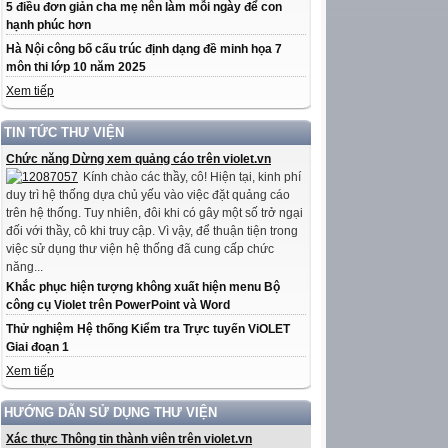
5 điều đơn giản cha mẹ nên làm mỗi ngày để con
hạnh phúc hơn
Hà Nội công bố cấu trúc định dạng đề minh họa 7
môn thi lớp 10 năm 2025
Xem tiếp
TIN TỨC THƯ VIỆN
Chức năng Dừng xem quảng cáo trên violet.vn
Kính chào các thầy, cô! Hiện tại, kinh phí
duy trì hệ thống dựa chủ yếu vào việc đặt quảng cáo
trên hệ thống. Tuy nhiên, đôi khi có gây một số trở ngại
đối với thầy, cô khi truy cập. Vì vậy, để thuận tiện trong
việc sử dụng thư viện hệ thống đã cung cấp chức
năng...
Khắc phục hiện tượng không xuất hiện menu Bộ
công cụ Violet trên PowerPoint và Word
Thử nghiệm Hệ thống Kiểm tra Trực tuyến ViOLET
Giai đoạn 1
Xem tiếp
HƯỚNG DẪN SỬ DỤNG THƯ VIỆN
Xác thực Thông tin thành viên trên violet.vn