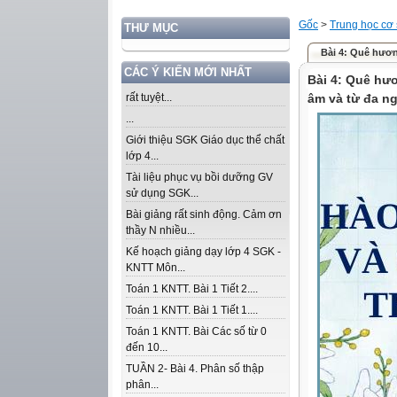
Gốc
>
Trung học cơ
THƯ MỤC
Bài 4: Quê hương
CÁC Ý KIẾN MỚI NHẤT
Bài 4: Quê hư
rất tuyệt...
âm và từ đa ng
...
Giới thiệu SGK Giáo dục thể chất
lớp 4...
Tài liệu phục vụ bồi dưỡng GV
sử dụng SGK...
Bài giảng rất sinh động. Cảm ơn
thầy N nhiều...
Kế hoạch giảng dạy lớp 4 SGK -
KNTT Môn...
Toán 1 KNTT. Bài 1 Tiết 2....
Toán 1 KNTT. Bài 1 Tiết 1....
Toán 1 KNTT. Bài Các số từ 0
đến 10...
TUẦN 2- Bài 4. Phân số thập
phân...