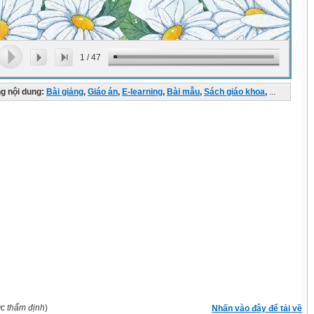
1
/
47
g nội dung:
Bài giảng
,
Giáo án
,
E-learning
,
Bài mẫu
,
Sách giáo khoa
,
...
ợc thẩm định
)
Nhấn vào đây để tải về