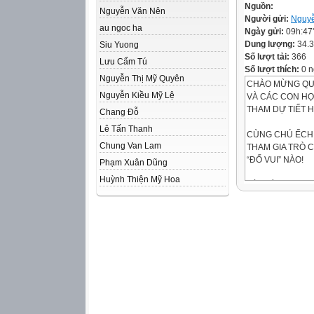
Nguồn:
Nguyễn Văn Nên
Người gửi:
Nguyễ
au ngoc ha
Ngày gửi:
09h:47
Dung lượng:
34.
Siu Yuong
Số lượt tải:
366
Lưu Cẩm Tú
Số lượt thích:
0 n
Nguyễn Thị Mỹ Quyên
CHÀO MỪNG QU
Nguyễn Kiều Mỹ Lệ
VÀ CÁC CON HỌ
THAM DỰ TIẾT 
Chang Đỗ
Lê Tấn Thanh
CÙNG CHÚ ẾCH
Chung Van Lam
THAM GIA TRÒ 
“ĐỐ VUI” NÀO!
Phạm Xuân Dũng
Huỳnh Thiện Mỹ Hoa
BÀI MỚI
Làm thế nào để c
luộc
Bàn gì xe ngựa s
Bàn cờ
Quần rộng nhất l