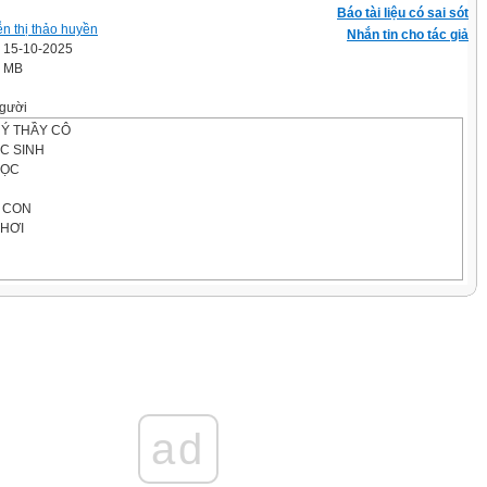
Báo tài liệu có sai sót
n thị thảo huyền
Nhắn tin cho tác giả
' 15-10-2025
3 MB
gười
Ý THẦY CÔ
C SINH
HỌC
 CON
CHƠI
on cua được chín chân?
ớm chiều giơ ra?
ad
à quần gì?