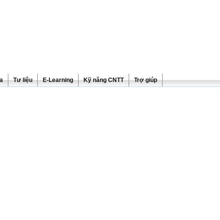
ra
Tư liệu
E-Learning
Kỹ năng CNTT
Trợ giúp