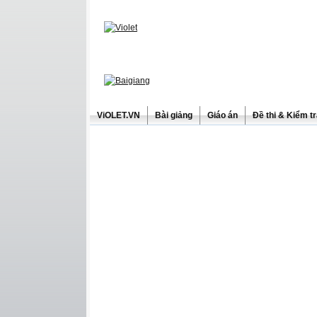
ViOLET.VN
Bài giảng
Giáo án
Đề thi & Kiểm t