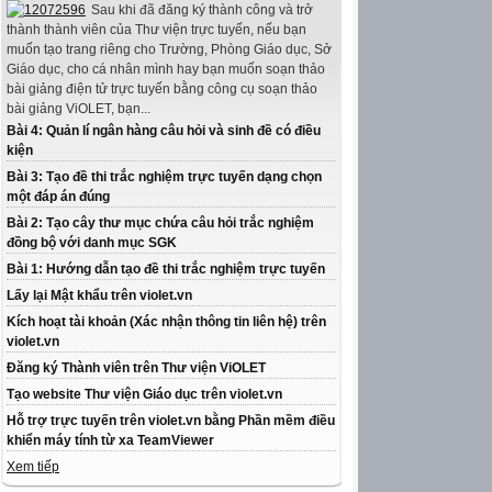
Sau khi đã đăng ký thành công và trở
thành thành viên của Thư viện trực tuyến, nếu bạn
muốn tạo trang riêng cho Trường, Phòng Giáo dục, Sở
Giáo dục, cho cá nhân mình hay bạn muốn soạn thảo
bài giảng điện tử trực tuyến bằng công cụ soạn thảo
bài giảng ViOLET, bạn...
Bài 4: Quản lí ngân hàng câu hỏi và sinh đề có điều
kiện
Bài 3: Tạo đề thi trắc nghiệm trực tuyến dạng chọn
một đáp án đúng
Bài 2: Tạo cây thư mục chứa câu hỏi trắc nghiệm
đồng bộ với danh mục SGK
Bài 1: Hướng dẫn tạo đề thi trắc nghiệm trực tuyến
Lấy lại Mật khẩu trên violet.vn
Kích hoạt tài khoản (Xác nhận thông tin liên hệ) trên
violet.vn
Đăng ký Thành viên trên Thư viện ViOLET
Tạo website Thư viện Giáo dục trên violet.vn
Hỗ trợ trực tuyến trên violet.vn bằng Phần mềm điều
khiển máy tính từ xa TeamViewer
Xem tiếp