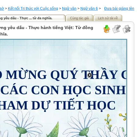
 sở
>
Kết nối Tri thức với Cuộc sống
>
Ngữ văn
>
Ngữ văn 6
>
Đưa bài giảng lên
 yêu dấu - Thực ... từ đa nghĩa.
Cùng tác giả
Lịch sử tải về
ơng yêu dấu - Thực hành tiếng Việt: Từ đồng
hĩa.