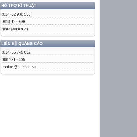
HỖ TRỢ KĨ THUẬT
(024) 62 930 536
0919 124 899
hotro@violet.vn
LIÊN HỆ QUẢNG CÁO
(024) 66 745 632
096 181 2005
contact@bachkim.vn