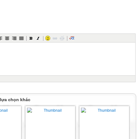
 mà không uống được?
t?
ng, không đập thì chết?
 lựa chọn khác
 tay?
ười Việt Nam đều phát âm sai?