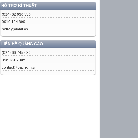
HỖ TRỢ KĨ THUẬT
(024) 62 930 536
0919 124 899
hotro@violet.vn
LIÊN HỆ QUẢNG CÁO
(024) 66 745 632
096 181 2005
contact@bachkim.vn