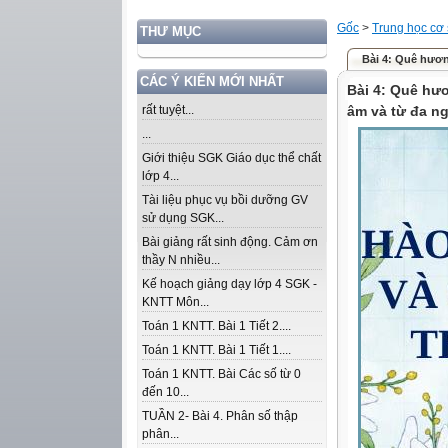
Gốc
>
Trung học cơ
THƯ MỤC
Bài 4: Quê hương
CÁC Ý KIẾN MỚI NHẤT
Bài 4: Quê hư
rất tuyệt...
âm và từ đa ng
...
Giới thiệu SGK Giáo dục thể chất
lớp 4...
Tài liệu phục vụ bồi dưỡng GV
sử dụng SGK...
Bài giảng rất sinh động. Cảm ơn
thầy N nhiều...
Kế hoạch giảng dạy lớp 4 SGK -
KNTT Môn...
Toán 1 KNTT. Bài 1 Tiết 2....
Toán 1 KNTT. Bài 1 Tiết 1....
Toán 1 KNTT. Bài Các số từ 0
đến 10...
TUẦN 2- Bài 4. Phân số thập
phân...