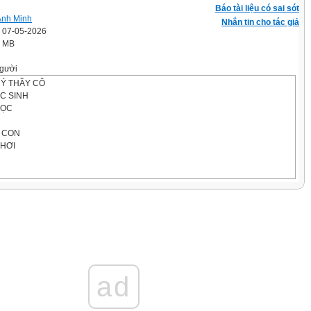
Báo tài liệu có sai sót
Anh Minh
Nhắn tin cho tác giả
' 07-05-2026
3 MB
gười
Ý THẦY CÔ
C SINH
HỌC
 CON
CHƠI
on cua được chín chân?
ớm chiều giơ ra?
ad
à quần gì?