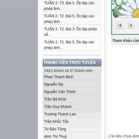
TUẦN 2- T3. Bài 5. Ôn tập các
phép tính...
TUẦN 2- T2. Bài 5. Ôn tập các
phép tính...
TUẦN 2- T2. Bài 3. Ôn tập phân
số...
Tham khảo cùn
TUẦN 2- T1. Bài 5. Ôn tập các
phép tính...
THÀNH VIÊN TRỰC TUYẾN
2461 khách và 37 thành viên
Phan Thanh Binh
Nguyễn My
Nguyễn Văn Thịnh
Trần Bá Khải
Trần Duy Khánh
Trương Thanh Lan
Trần Khắc Tấn
Từ Bảo Tùng
(
Tài liệu chưa đư
đinh Thị Thuỷ