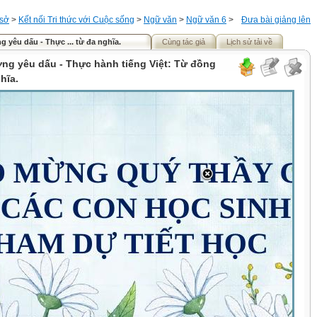
 sở
>
Kết nối Tri thức với Cuộc sống
>
Ngữ văn
>
Ngữ văn 6
>
Đưa bài giảng lên
 yêu dấu - Thực ... từ đa nghĩa.
Cùng tác giả
Lịch sử tải về
ơng yêu dấu - Thực hành tiếng Việt: Từ đồng
hĩa.