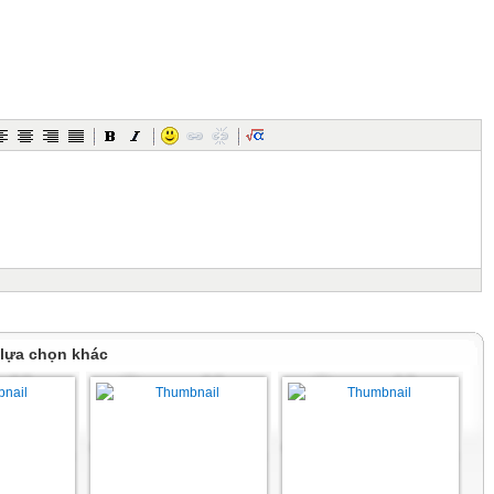
 mà không uống được?
t?
ng, không đập thì chết?
 lựa chọn khác
 tay?
ười Việt Nam đều phát âm sai?