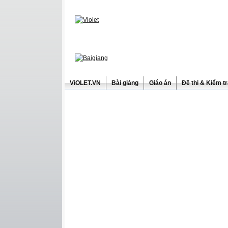
ViOLET.VN
Bài giảng
Giáo án
Đề thi & Kiểm t