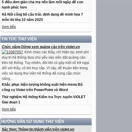
5 điều đơn giản cha mẹ nên làm mỗi ngày để con
hạnh phúc hơn
Hà Nội công bố cấu trúc định dạng đề minh họa 7
môn thi lớp 10 năm 2025
Xem tiếp
TIN TỨC THƯ VIỆN
Chức năng Dừng xem quảng cáo trên violet.vn
Kính chào các thầy, cô! Hiện tại, kinh phí
duy trì hệ thống dựa chủ yếu vào việc đặt quảng cáo
trên hệ thống. Tuy nhiên, đôi khi có gây một số trở ngại
đối với thầy, cô khi truy cập. Vì vậy, để thuận tiện trong
việc sử dụng thư viện hệ thống đã cung cấp chức
năng...
Khắc phục hiện tượng không xuất hiện menu Bộ
công cụ Violet trên PowerPoint và Word
Thử nghiệm Hệ thống Kiểm tra Trực tuyến ViOLET
Giai đoạn 1
Xem tiếp
HƯỚNG DẪN SỬ DỤNG THƯ VIỆN
Xác thực Thông tin thành viên trên violet.vn