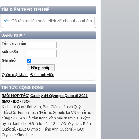
TÌM KIẾM THEO TIÊU ĐỀ
ĐĂNG NHẬP
Tên truy nhập
Mật khẩu
Ghi nhớ
Quên mật khẩu
ĐK thành viên
TIN TỨC CỘNG ĐỒNG
[MỜI HỢP TÁC] Các kỳ thi Olympic Quốc tế 2026
(IMO - IEO - ISO)
Kính gửi Quý Lãnh đạo, Ban Giám hiệu và Quý
Thầy/Cô, FermatTech (Đối tác Google tại VN) phối hợp
cùng SCO Ấn Độ trân trọng kính mời tham gia 3 kỳ thi
uy tín dành cho HS từ lớp 1 - 12: - IMO: Olympic Toán
Quốc tế. - IEO: Olympic Tiếng Anh Quốc tế. - ISO:
Olympic Khoa học...