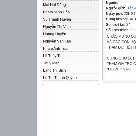
Nguồn:
Mai Hải Đăng
Người gửi:
Trần 
Phạm Minh Hòa
Ngày gửi:
22h:21
Dung lượng:
34.
Vũ Thanh Huyền
Số lượt tải:
24
Nguyễn Thị Vinh
Số lượt thích:
0 n
Hoàng Huyền
CHÀO MỪNG QU
Nguyễn Văn Tạo
VÀ CÁC CON HỌ
THAM DỰ TIẾT 
Phạm Anh Tuấn
Lê Thủy Tiên
CÙNG CHÚ ẾCH
Thuy Map
THAM GIA TRÒ 
“ĐỐ VUI” NÀO!
Lang Thi Bich
Lê Thị Thanh Quỳnh
BÀI MỚI
Làm thế nào để c
luộc
Bàn gì xe ngựa s
Bàn cờ
Quần rộng nhất l