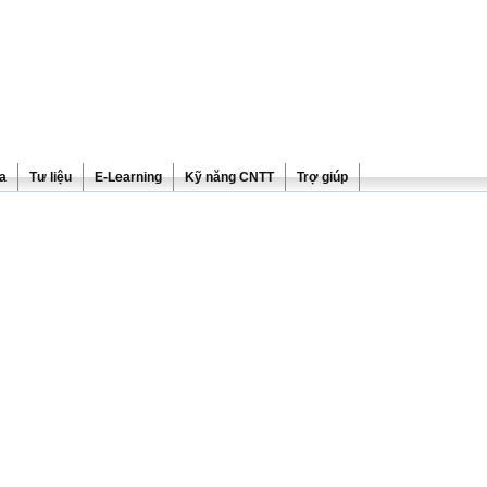
ra
Tư liệu
E-Learning
Kỹ năng CNTT
Trợ giúp