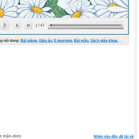
1
/
47
g nội dung:
Bài giảng
,
Giáo án
,
E-learning
,
Bài mẫu
,
Sách giáo khoa
,
...
ợc thẩm định
)
Nhấn vào đây để tải về