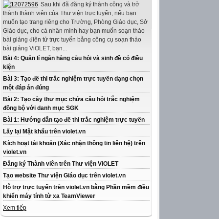
Sau khi đã đăng ký thành công và trở
thành thành viên của Thư viện trực tuyến, nếu bạn
muốn tạo trang riêng cho Trường, Phòng Giáo dục, Sở
Giáo dục, cho cá nhân mình hay bạn muốn soạn thảo
bài giảng điện tử trực tuyến bằng công cụ soạn thảo
bài giảng ViOLET, bạn...
Bài 4: Quản lí ngân hàng câu hỏi và sinh đề có điều
kiện
Bài 3: Tạo đề thi trắc nghiệm trực tuyến dạng chọn
một đáp án đúng
Bài 2: Tạo cây thư mục chứa câu hỏi trắc nghiệm
đồng bộ với danh mục SGK
Bài 1: Hướng dẫn tạo đề thi trắc nghiệm trực tuyến
Lấy lại Mật khẩu trên violet.vn
Kích hoạt tài khoản (Xác nhận thông tin liên hệ) trên
violet.vn
Đăng ký Thành viên trên Thư viện ViOLET
Tạo website Thư viện Giáo dục trên violet.vn
Hỗ trợ trực tuyến trên violet.vn bằng Phần mềm điều
khiển máy tính từ xa TeamViewer
Xem tiếp