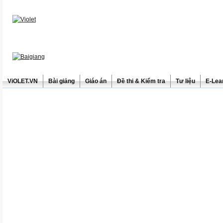
ViOLET.VN
Bài giảng
Giáo án
Đề thi & Kiểm tra
Tư liệu
E-Lea