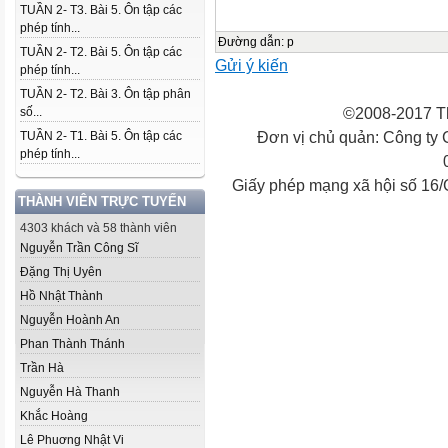
TUẦN 2- T3. Bài 5. Ôn tập các
phép tính...
Đường dẫn
:
p
TUẦN 2- T2. Bài 5. Ôn tập các
Gửi ý kiến
phép tính...
TUẦN 2- T2. Bài 3. Ôn tập phân
©2008-2017 Th
số...
Đơn vị chủ quản: Công ty
TUẦN 2- T1. Bài 5. Ôn tập các
phép tính...
Giấy phép mạng xã hội số 16
THÀNH VIÊN TRỰC TUYẾN
4303 khách và 58 thành viên
Nguyễn Trần Công Sĩ
Đặng Thị Uyên
Hồ Nhật Thành
Nguyễn Hoành An
Phan Thành Thánh
Trần Hà
Nguyễn Hà Thanh
Khắc Hoàng
Lê Phuơng Nhật Vi