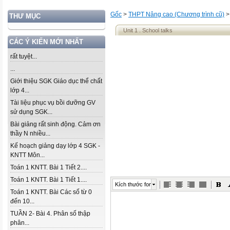
Gốc
>
THPT Nâng cao (Chương trình cũ)
THƯ MỤC
Unit 1 . School talks
CÁC Ý KIẾN MỚI NHẤT
rất tuyệt...
...
Giới thiệu SGK Giáo dục thể chất
lớp 4...
Tài liệu phục vụ bồi dưỡng GV
sử dụng SGK...
Bài giảng rất sinh động. Cảm ơn
thầy N nhiều...
Kế hoạch giảng dạy lớp 4 SGK -
KNTT Môn...
Toán 1 KNTT. Bài 1 Tiết 2....
Toán 1 KNTT. Bài 1 Tiết 1....
Kích thước font
Toán 1 KNTT. Bài Các số từ 0
đến 10...
TUẦN 2- Bài 4. Phân số thập
phân...