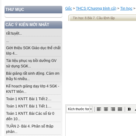
Gốc
>
THCS (Chương trình cũ)
>
Tin học
THƯ MỤC
Tin học 8.Bài 7. Câu lệnh lặp
CÁC Ý KIẾN MỚI NHẤT
rất tuyệt...
...
Giới thiệu SGK Giáo dục thể chất
lớp 4...
Tài liệu phục vụ bồi dưỡng GV
sử dụng SGK...
Bài giảng rất sinh động. Cảm ơn
thầy N nhiều...
Kế hoạch giảng dạy lớp 4 SGK -
KNTT Môn...
Toán 1 KNTT. Bài 1 Tiết 2....
Toán 1 KNTT. Bài 1 Tiết 1....
Kích thước font
Toán 1 KNTT. Bài Các số từ 0
đến 10...
TUẦN 2- Bài 4. Phân số thập
phân...