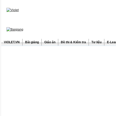
ViOLET.VN
Bài giảng
Giáo án
Đề thi & Kiểm tra
Tư liệu
E-Lea