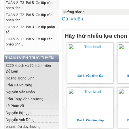
TUẦN 2- T3. Bài 5. Ôn tập các
phép tính...
Đường dẫn
:
p
TUẦN 2- T2. Bài 5. Ôn tập các
Gửi ý kiến
phép tính...
TUẦN 2- T2. Bài 3. Ôn tập phân
số...
Hãy thử nhiều lựa chọn
TUẦN 2- T1. Bài 5. Ôn tập các
phép tính...
THÀNH VIÊN TRỰC TUYẾN
3229 khách và 72 thành viên
Đỗ Liên
bài 7. câu lệnh lặp
B
Hoàng Trọng Bình
Trần Hà Phương
Nguyễn Văn Nhân
Trần Thụy Vĩnh Khương
Lê Phúc Vũ
Nguyễn thị ngọc
Nguyễn Anh Dũng
Bài 7. Câu lệnh lặp
B
phạm hữu duy thuơng