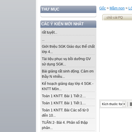
Gốc
>
Mầm non
>
Lớ
THƯ MỤC
chữ cái PQ
CÁC Ý KIẾN MỚI NHẤT
rất tuyệt...
...
Giới thiệu SGK Giáo dục thể chất
lớp 4...
Tài liệu phục vụ bồi dưỡng GV
sử dụng SGK...
Bài giảng rất sinh động. Cảm ơn
thầy N nhiều...
Kế hoạch giảng dạy lớp 4 SGK -
KNTT Môn...
Toán 1 KNTT. Bài 1 Tiết 2....
Toán 1 KNTT. Bài 1 Tiết 1....
Kích thước font
Toán 1 KNTT. Bài Các số từ 0
đến 10...
TUẦN 2- Bài 4. Phân số thập
phân...