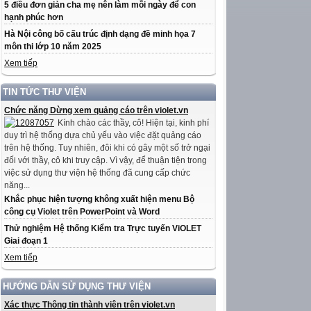
5 điều đơn giản cha mẹ nên làm mỗi ngày để con
hạnh phúc hơn
Hà Nội công bố cấu trúc định dạng đề minh họa 7
môn thi lớp 10 năm 2025
Xem tiếp
TIN TỨC THƯ VIỆN
Chức năng Dừng xem quảng cáo trên violet.vn
Kính chào các thầy, cô! Hiện tại, kinh phí
duy trì hệ thống dựa chủ yếu vào việc đặt quảng cáo
trên hệ thống. Tuy nhiên, đôi khi có gây một số trở ngại
đối với thầy, cô khi truy cập. Vì vậy, để thuận tiện trong
việc sử dụng thư viện hệ thống đã cung cấp chức
năng...
Khắc phục hiện tượng không xuất hiện menu Bộ
công cụ Violet trên PowerPoint và Word
Thử nghiệm Hệ thống Kiểm tra Trực tuyến ViOLET
Giai đoạn 1
Xem tiếp
HƯỚNG DẪN SỬ DỤNG THƯ VIỆN
Xác thực Thông tin thành viên trên violet.vn