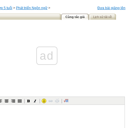
p 5 tuổi
>
Phát triển Ngôn ngữ
>
Đưa bài giảng lên
Cùng tác giả
Lịch sử tải về
ad