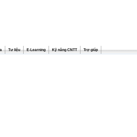
ra
Tư liệu
E-Learning
Kỹ năng CNTT
Trợ giúp