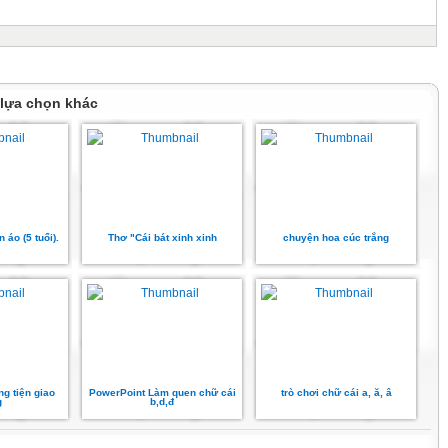
 lựa chọn khác
 áo (5 tuổi).
Thơ "Cái bát xinh xinh
chuyện hoa cúc trắng
ng tiện giao
PowerPoint Làm quen chữ cái
trò chơi chữ cái a, ă, â
g
b,d,đ