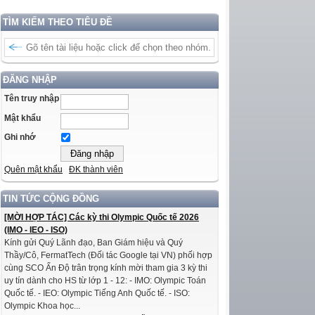
TÌM KIẾM THEO TIÊU ĐỀ
ĐĂNG NHẬP
Tên truy nhập
Mật khẩu
Ghi nhớ
Quên mật khẩu
ĐK thành viên
TIN TỨC CỘNG ĐỒNG
[MỜI HỢP TÁC] Các kỳ thi Olympic Quốc tế 2026
(IMO - IEO - ISO)
Kính gửi Quý Lãnh đạo, Ban Giám hiệu và Quý
Thầy/Cô, FermatTech (Đối tác Google tại VN) phối hợp
cùng SCO Ấn Độ trân trọng kính mời tham gia 3 kỳ thi
uy tín dành cho HS từ lớp 1 - 12: - IMO: Olympic Toán
Quốc tế. - IEO: Olympic Tiếng Anh Quốc tế. - ISO:
Olympic Khoa học...