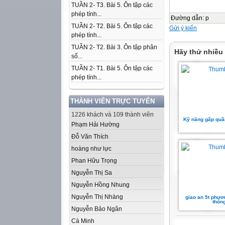
TUẦN 2- T3. Bài 5. Ôn tập các
phép tính...
Đường dẫn
:
p
TUẦN 2- T2. Bài 5. Ôn tập các
Gửi ý kiến
phép tính...
TUẦN 2- T2. Bài 3. Ôn tập phân
Hãy thử nhiều
số...
TUẦN 2- T1. Bài 5. Ôn tập các
phép tính...
THÀNH VIÊN TRỰC TUYẾN
1226 khách và 109 thành viên
Kỹ năng gấp quần
Phạm Hải Hường
Đỗ Văn Thích
hoàng như lực
Phan Hữu Trọng
Nguyễn Thị Sa
Nguyễn Hồng Nhung
Nguyễn Thị Nhàng
giao an 5t phươ
thôn
Nguyễn Bảo Ngân
Cà Minh