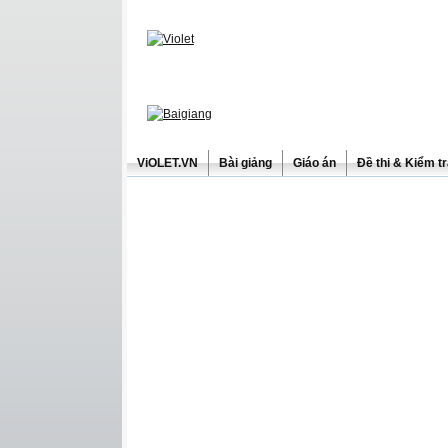
ViOLET.VN
Bài giảng
Giáo án
Đề thi & Kiểm t