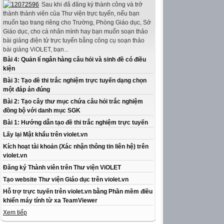
Sau khi đã đăng ký thành công và trở
thành thành viên của Thư viện trực tuyến, nếu bạn
muốn tạo trang riêng cho Trường, Phòng Giáo dục, Sở
Giáo dục, cho cá nhân mình hay bạn muốn soạn thảo
bài giảng điện tử trực tuyến bằng công cụ soạn thảo
bài giảng ViOLET, bạn...
Bài 4: Quản lí ngân hàng câu hỏi và sinh đề có điều
kiện
Bài 3: Tạo đề thi trắc nghiệm trực tuyến dạng chọn
một đáp án đúng
Bài 2: Tạo cây thư mục chứa câu hỏi trắc nghiệm
đồng bộ với danh mục SGK
Bài 1: Hướng dẫn tạo đề thi trắc nghiệm trực tuyến
Lấy lại Mật khẩu trên violet.vn
Kích hoạt tài khoản (Xác nhận thông tin liên hệ) trên
violet.vn
Đăng ký Thành viên trên Thư viện ViOLET
Tạo website Thư viện Giáo dục trên violet.vn
Hỗ trợ trực tuyến trên violet.vn bằng Phần mềm điều
khiển máy tính từ xa TeamViewer
Xem tiếp